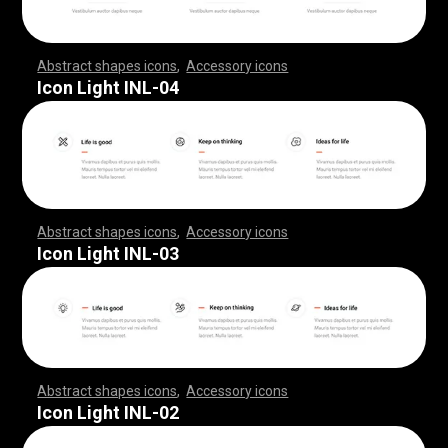
Abstract shapes icons
,
Accessory icons
,
,
,
,
,
,
,
,
,
,
,
,
,
,
,
,
,
,
,
,
,
,
,
,
,
,
,
,
,
,
,
,
,
,
,
,
,
,
,
,
,
,
,
,
,
,
,
,
,
,
,
,
,
,
,
,
,
,
,
,
,
,
,
,
,
,
,
,
,
,
,
,
,
,
,
,
,
,
,
,
,
,
,
,
,
,
,
,
,
,
,
,
,
,
,
,
,
,
,
,
,
,
,
,
,
,
,
,
,
,
,
,
,
,
,
,
,
,
,
,
,
,
,
,
,
,
,
,
,
,
,
,
,
,
,
,
,
,
,
,
,
,
,
,
,
,
,
,
,
,
,
,
,
,
,
,
,
,
,
,
,
,
,
,
,
,
,
,
,
,
,
,
,
,
,
,
,
,
,
,
,
,
,
,
,
,
,
,
,
,
,
,
,
,
,
,
,
,
,
,
,
,
,
,
,
,
,
,
,
,
,
,
,
,
,
,
,
,
,
,
,
,
,
,
,
,
,
,
,
,
,
,
,
,
,
,
,
,
,
,
,
,
,
,
,
,
,
,
,
,
,
,
,
,
Icon Light INL-04
Abstract shapes icons
,
Accessory icons
,
,
,
,
,
,
,
,
,
,
,
,
,
,
,
,
,
,
,
,
,
,
,
,
,
,
,
,
,
,
,
,
,
,
,
,
,
,
,
,
,
,
,
,
,
,
,
,
,
,
,
,
,
,
,
,
,
,
,
,
,
,
,
,
,
,
,
,
,
,
,
,
,
,
,
,
,
,
,
,
,
,
,
,
,
,
,
,
,
,
,
,
,
,
,
,
,
,
,
,
,
,
,
,
,
,
,
,
,
,
,
,
,
,
,
,
,
,
,
,
,
,
,
,
,
,
,
,
,
,
,
,
,
,
,
,
,
,
,
,
,
,
,
,
,
,
,
,
,
,
,
,
,
,
,
,
,
,
,
,
,
,
,
,
,
,
,
,
,
,
,
,
,
,
,
,
,
,
,
,
,
,
,
,
,
,
,
,
,
,
,
,
,
,
,
,
,
,
,
,
,
,
,
,
,
,
,
,
,
,
,
,
,
,
,
,
,
,
,
,
,
,
,
,
,
,
,
,
,
,
,
,
,
,
,
,
,
,
,
,
,
,
,
,
,
,
,
,
,
,
,
,
,
,
Icon Light INL-03
Abstract shapes icons
,
Accessory icons
,
,
,
,
,
,
,
,
,
,
,
,
,
,
,
,
,
,
,
,
,
,
,
,
,
,
,
,
,
,
,
,
,
,
,
,
,
,
,
,
,
,
,
,
,
,
,
,
,
,
,
,
,
,
,
,
,
,
,
,
,
,
,
,
,
,
,
,
,
,
,
,
,
,
,
,
,
,
,
,
,
,
,
,
,
,
,
,
,
,
,
,
,
,
,
,
,
,
,
,
,
,
,
,
,
,
,
,
,
,
,
,
,
,
,
,
,
,
,
,
,
,
,
,
,
,
,
,
,
,
,
,
,
,
,
,
,
,
,
,
,
,
,
,
,
,
,
,
,
,
,
,
,
,
,
,
,
,
,
,
,
,
,
,
,
,
,
,
,
,
,
,
,
,
,
,
,
,
,
,
,
,
,
,
,
,
,
,
,
,
,
,
,
,
,
,
,
,
,
,
,
,
,
,
,
,
,
,
,
,
,
,
,
,
,
,
,
,
,
,
,
,
,
,
,
,
,
,
,
,
,
,
,
,
,
,
,
,
,
,
,
,
,
,
,
,
,
,
,
,
,
,
,
,
Icon Light INL-02