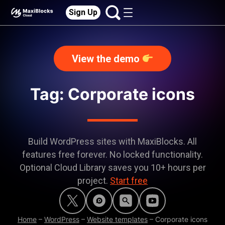
Sign Up
View the demo
Tag: Corporate icons
Build WordPress sites with MaxiBlocks. All
features free forever. No locked functionality.
Optional Cloud Library saves you 10+ hours per
project.
Start free
Home
–
WordPress
–
Website templates
–
Corporate icons