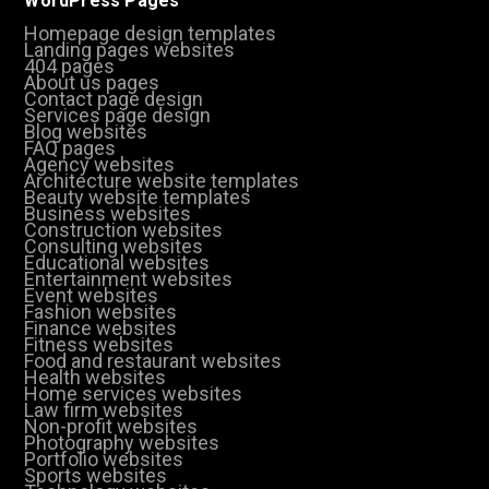
WordPress Pages
Homepage design templates
Landing pages websites
404 pages
About us pages
Contact page design
Services page design
Blog websites
FAQ pages
Agency websites
Architecture website templates
Beauty website templates
Business websites
Construction websites
Consulting websites
Educational websites
Entertainment websites
Event websites
Fashion websites
Finance websites
Fitness websites
Food and restaurant websites
Health websites
Home services websites
Law firm websites
Non-profit websites
Photography websites
Portfolio websites
Sports websites