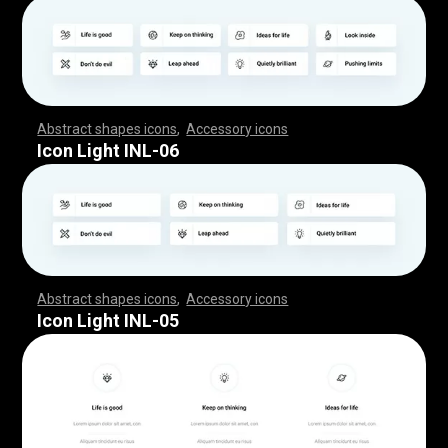
Abstract shapes icons
,
Accessory icons
,
,
,
,
,
,
,
,
,
,
,
,
,
,
,
,
,
,
,
,
,
,
,
,
,
,
,
,
,
,
,
,
,
,
,
,
,
,
,
,
,
,
,
,
,
,
,
,
,
,
,
,
,
,
,
,
,
,
,
,
,
,
,
,
,
,
,
,
,
,
,
,
,
,
,
,
,
,
,
,
,
,
,
,
,
,
,
,
,
,
,
,
,
,
,
,
,
,
,
,
,
,
,
,
,
,
,
,
,
,
,
,
,
,
,
,
,
,
,
,
,
,
,
,
,
,
,
,
,
,
,
,
,
,
,
,
,
,
,
,
,
,
,
,
,
,
,
,
,
,
,
,
,
,
,
,
,
,
,
,
,
,
,
,
,
,
,
,
,
,
,
,
,
,
,
,
,
,
,
,
,
,
,
,
,
,
,
,
,
,
,
,
,
,
,
,
,
,
,
,
,
,
,
,
,
,
,
,
,
,
,
,
,
,
,
,
,
,
,
,
,
,
,
,
,
,
,
,
,
,
,
,
,
,
,
,
,
,
,
,
,
,
,
,
,
,
,
,
,
,
,
,
,
,
Icon Light INL-06
Abstract shapes icons
,
Accessory icons
,
,
,
,
,
,
,
,
,
,
,
,
,
,
,
,
,
,
,
,
,
,
,
,
,
,
,
,
,
,
,
,
,
,
,
,
,
,
,
,
,
,
,
,
,
,
,
,
,
,
,
,
,
,
,
,
,
,
,
,
,
,
,
,
,
,
,
,
,
,
,
,
,
,
,
,
,
,
,
,
,
,
,
,
,
,
,
,
,
,
,
,
,
,
,
,
,
,
,
,
,
,
,
,
,
,
,
,
,
,
,
,
,
,
,
,
,
,
,
,
,
,
,
,
,
,
,
,
,
,
,
,
,
,
,
,
,
,
,
,
,
,
,
,
,
,
,
,
,
,
,
,
,
,
,
,
,
,
,
,
,
,
,
,
,
,
,
,
,
,
,
,
,
,
,
,
,
,
,
,
,
,
,
,
,
,
,
,
,
,
,
,
,
,
,
,
,
,
,
,
,
,
,
,
,
,
,
,
,
,
,
,
,
,
,
,
,
,
,
,
,
,
,
,
,
,
,
,
,
,
,
,
,
,
,
,
,
,
,
,
,
,
,
,
,
,
,
,
,
,
,
,
,
,
Icon Light INL-05