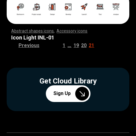
Abstract shapes icons
,
Accessory icons
,
,
,
,
,
,
,
,
,
,
,
,
,
,
,
,
,
,
,
,
,
,
,
,
,
,
,
,
,
,
,
,
,
,
,
,
,
,
,
,
,
,
,
,
,
,
,
,
,
,
,
,
,
,
,
,
,
,
,
,
,
,
,
,
,
,
,
,
,
,
,
,
,
,
,
,
,
,
,
,
,
,
,
,
,
,
,
,
,
,
,
,
,
,
,
,
,
,
,
,
,
,
,
,
,
,
,
,
,
,
,
,
,
,
,
,
,
,
,
,
,
,
,
,
,
,
,
,
,
,
,
,
,
,
,
,
,
,
,
,
,
,
,
,
,
,
,
,
,
,
,
,
,
,
,
,
,
,
,
,
,
,
,
,
,
,
,
,
,
,
,
,
,
,
,
,
,
,
,
,
,
,
,
,
,
,
,
,
,
,
,
,
,
,
,
,
,
,
,
,
,
,
,
,
,
,
,
,
,
,
,
,
,
,
,
,
,
,
,
,
,
,
,
,
,
,
,
,
,
,
,
,
,
,
,
,
,
,
,
,
,
,
,
,
,
,
,
,
,
,
,
,
,
,
Icon Light INL-01
…
Previous
1
19
20
21
Get Cloud Library
Sign Up