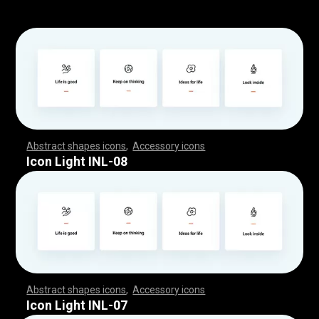
Abstract shapes icons
,
Accessory icons
,
,
,
,
,
,
,
,
,
,
,
,
,
,
,
,
,
,
,
,
,
,
,
,
,
,
,
,
,
,
,
,
,
,
,
,
,
,
,
,
,
,
,
,
,
,
,
,
,
,
,
,
,
,
,
,
,
,
,
,
,
,
,
,
,
,
,
,
,
,
,
,
,
,
,
,
,
,
,
,
,
,
,
,
,
,
,
,
,
,
,
,
,
,
,
,
,
,
,
,
,
,
,
,
,
,
,
,
,
,
,
,
,
,
,
,
,
,
,
,
,
,
,
,
,
,
,
,
,
,
,
,
,
,
,
,
,
,
,
,
,
,
,
,
,
,
,
,
,
,
,
,
,
,
,
,
,
,
,
,
,
,
,
,
,
,
,
,
,
,
,
,
,
,
,
,
,
,
,
,
,
,
,
,
,
,
,
,
,
,
,
,
,
,
,
,
,
,
,
,
,
,
,
,
,
,
,
,
,
,
,
,
,
,
,
,
,
,
,
,
,
,
,
,
,
,
,
,
,
,
,
,
,
,
,
,
,
,
,
,
,
,
,
,
,
,
,
,
,
,
,
,
,
,
Icon Light INL-08
Abstract shapes icons
,
Accessory icons
,
,
,
,
,
,
,
,
,
,
,
,
,
,
,
,
,
,
,
,
,
,
,
,
,
,
,
,
,
,
,
,
,
,
,
,
,
,
,
,
,
,
,
,
,
,
,
,
,
,
,
,
,
,
,
,
,
,
,
,
,
,
,
,
,
,
,
,
,
,
,
,
,
,
,
,
,
,
,
,
,
,
,
,
,
,
,
,
,
,
,
,
,
,
,
,
,
,
,
,
,
,
,
,
,
,
,
,
,
,
,
,
,
,
,
,
,
,
,
,
,
,
,
,
,
,
,
,
,
,
,
,
,
,
,
,
,
,
,
,
,
,
,
,
,
,
,
,
,
,
,
,
,
,
,
,
,
,
,
,
,
,
,
,
,
,
,
,
,
,
,
,
,
,
,
,
,
,
,
,
,
,
,
,
,
,
,
,
,
,
,
,
,
,
,
,
,
,
,
,
,
,
,
,
,
,
,
,
,
,
,
,
,
,
,
,
,
,
,
,
,
,
,
,
,
,
,
,
,
,
,
,
,
,
,
,
,
,
,
,
,
,
,
,
,
,
,
,
,
,
,
,
,
,
Icon Light INL-07