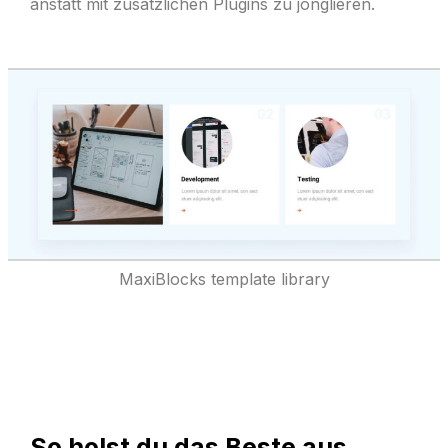
anstatt mit zusätzlichen Plugins zu jonglieren.
MaxiBlocks template library
So holst du das Beste aus