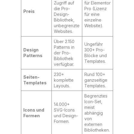
Zugriff auf
für Elementor
die Pro-
Pro (Lizenz
Preis
Design-
für eine
Bibliothek,
einzelne
unbegrenzte
Website).
Websites.
Über 2.150
Ungefähr
Patterns in
Design
300+ Pro-
der Pro-
Patterns
Blöcke und
Bibliothek
Templates.
verfügbar.
230+
Rund 100+
Seiten-
komplette
ganzseitige
Templates
Layouts.
Templates.
Begrenztes
Icon-Set,
14.000+
meist
Icons und
SVG-Icons
abhängig
Formen
und Design-
von
Formen.
externen
Bibliotheken.