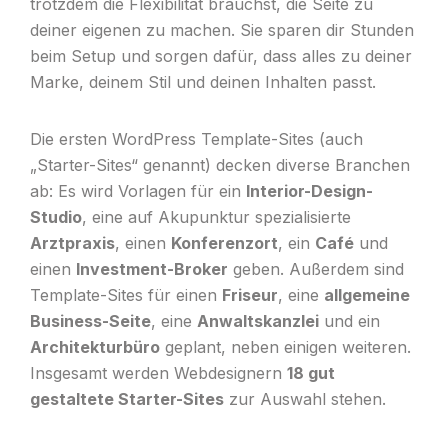
trotzdem die Flexibilität brauchst, die Seite zu
deiner eigenen zu machen. Sie sparen dir Stunden
beim Setup und sorgen dafür, dass alles zu deiner
Marke, deinem Stil und deinen Inhalten passt.
Die ersten WordPress Template-Sites (auch
„Starter-Sites“ genannt) decken diverse Branchen
ab: Es wird Vorlagen für ein
Interior-Design-
Studio
, eine auf Akupunktur spezialisierte
Arztpraxis
, einen
Konferenzort
, ein
Café
und
einen
Investment-Broker
geben. Außerdem sind
Template-Sites für einen
Friseur
, eine
allgemeine
Business-Seite
, eine
Anwaltskanzlei
und ein
Architekturbüro
geplant, neben einigen weiteren.
Insgesamt werden Webdesignern
18 gut
gestaltete Starter-Sites
zur Auswahl stehen.