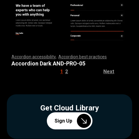
Accordion accessibility
,
Accordion best practices
,
,
,
,
,
,
,
,
,
,
,
,
,
,
,
,
,
,
,
,
,
,
,
,
,
,
,
,
,
,
,
,
,
,
,
,
,
,
,
,
,
,
,
,
,
,
,
,
,
,
,
,
,
,
,
,
,
,
,
,
,
,
,
,
,
,
,
,
,
,
,
,
,
,
,
,
,
,
,
,
,
,
,
,
,
,
,
,
,
,
,
,
,
,
,
,
,
,
,
,
Accordion Dark AND-PRO-05
1
2
Next
Get Cloud Library
Sign Up