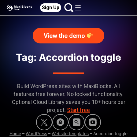
Sign Up
View the demo
Tag: Accordion toggle
Build WordPress sites with MaxiBlocks. All
features free forever. No locked functionality.
Optional Cloud Library saves you 10+ hours per
project.
Start free
Home
–
WordPress
–
Website templates
–
Accordion toggle