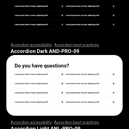
Accordion accessibility
,
Accordion best practices
,
,
,
,
,
,
,
,
,
,
,
,
,
,
,
,
,
,
,
,
,
,
,
,
,
,
,
,
,
,
,
,
,
,
,
,
,
,
,
,
,
,
,
,
,
,
,
,
,
,
,
,
,
,
,
,
,
,
,
,
,
,
,
,
,
,
,
,
,
,
,
,
,
,
,
,
,
,
,
,
,
,
,
,
,
,
,
,
,
,
,
,
,
,
,
,
,
,
,
,
Accordion Dark AND-PRO-09
Accordion accessibility
,
Accordion best practices
,
,
,
,
,
,
,
,
,
,
,
,
,
,
,
,
,
,
,
,
,
,
,
,
,
,
,
,
,
,
,
,
,
,
,
,
,
,
,
,
,
,
,
,
,
,
,
,
,
,
,
,
,
,
,
,
,
,
,
,
,
,
,
,
,
,
,
,
,
,
,
,
,
,
,
,
,
,
,
,
,
,
,
,
,
,
,
,
,
,
,
,
,
,
,
,
,
,
,
,
Accordion Light ANL-PRO-09