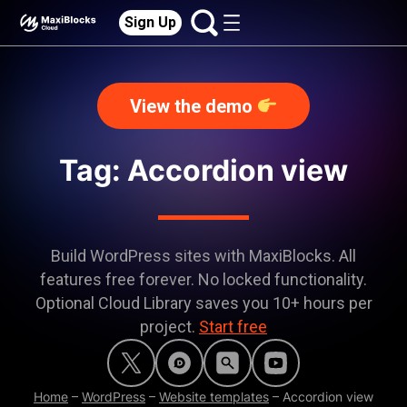
Sign Up
View the demo
Tag: Accordion view
Build WordPress sites with MaxiBlocks. All
features free forever. No locked functionality.
Optional Cloud Library saves you 10+ hours per
project.
Start free
Home
–
WordPress
–
Website templates
–
Accordion view