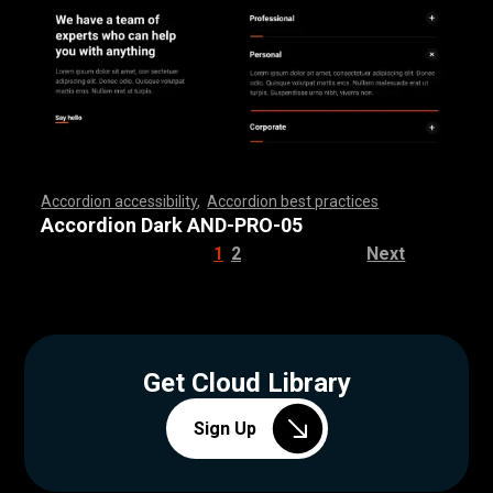
Accordion accessibility
,
Accordion best practices
,
,
,
,
,
,
,
,
,
,
,
,
,
,
,
,
,
,
,
,
,
,
,
,
,
,
,
,
,
,
,
,
,
,
,
,
,
,
,
,
,
,
,
,
,
,
,
,
,
,
,
,
,
,
,
,
,
,
,
,
,
,
,
,
,
,
,
,
,
,
,
,
,
,
,
,
,
,
,
,
,
,
,
,
,
,
,
,
,
,
,
,
,
,
,
,
,
,
,
,
Accordion Dark AND-PRO-05
1
2
Next
Get Cloud Library
Sign Up