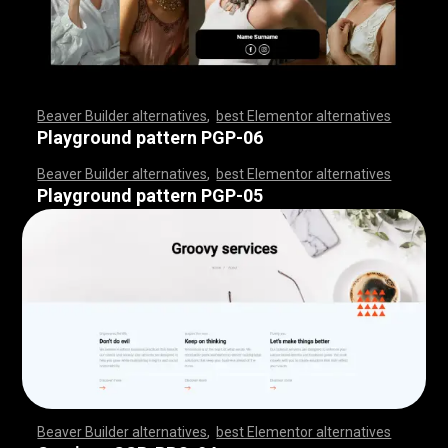
Beaver Builder alternatives
,
best Elementor alternatives
,
,
,
,
,
,
,
,
,
,
,
,
,
,
,
,
,
,
,
,
,
,
,
,
,
,
,
,
,
,
,
,
,
,
,
,
,
,
,
,
,
,
,
,
,
,
,
,
,
,
,
,
,
,
,
,
,
,
,
,
,
,
,
,
,
,
,
,
,
,
,
,
,
,
,
,
,
,
Playground pattern PGP-06
Beaver Builder alternatives
,
best Elementor alternatives
,
,
,
,
,
,
,
,
,
,
,
,
,
,
,
,
,
,
,
,
,
,
,
,
,
,
,
,
,
,
,
,
,
,
,
,
,
,
,
,
,
,
,
,
,
,
,
,
,
,
,
,
,
,
,
,
,
,
,
,
,
,
,
,
,
,
,
,
,
,
,
,
,
,
,
,
,
,
Playground pattern PGP-05
Beaver Builder alternatives
,
best Elementor alternatives
,
,
,
,
,
,
,
,
,
,
,
,
,
,
,
,
,
,
,
,
,
,
,
,
,
,
,
,
,
,
,
,
,
,
,
,
,
,
,
,
,
,
,
,
,
,
,
,
,
,
,
,
,
,
,
,
,
,
,
,
,
,
,
,
,
,
,
,
,
,
,
,
,
,
,
,
,
,