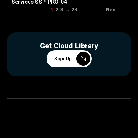
Services SSP-PRO-04
…
1
2
3
28
Next
Get Cloud Library
Sign Up