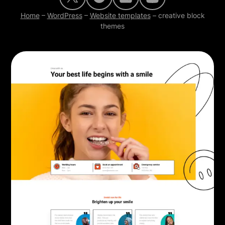
Home
–
WordPress
–
Website templates
–
creative block
themes