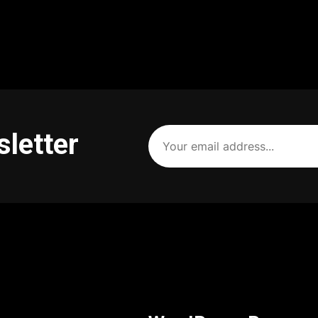
Your
sletter
email
address
(Required)