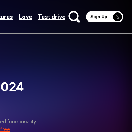
tures
Love
Test drive
Sign Up
2024
ed functionality.
 free