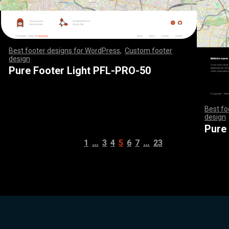
Best footer designs for WordPress
,
Custom footer
design
,
,
,
,
,
,
,
,
,
,
,
,
,
,
,
,
,
,
,
,
,
,
,
,
,
,
,
,
,
,
,
,
,
,
,
,
,
,
,
,
,
,
,
,
,
,
,
,
,
,
,
,
,
,
,
,
,
,
,
,
,
,
,
,
,
,
,
,
,
,
,
,
,
,
,
,
,
,
,
,
,
,
,
,
,
,
,
,
,
,
,
,
,
,
,
,
,
,
,
,
,
,
,
,
,
,
,
,
,
,
,
,
,
,
,
,
,
,
,
,
,
,
,
,
,
,
,
,
,
,
,
,
,
Pure Footer Light PFL-PRO-50
Best fo
design
,
,
,
,
,
,
,
,
,
,
,
,
,
,
Pure
…
…
1
3
4
5
6
7
23