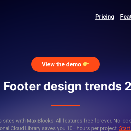
Pricing
Fea
View the demo
: Footer design trends 
sites with MaxiBlocks. All features free forever. No lock
onal Cloud Library saves you 10+ hours per project.
Start