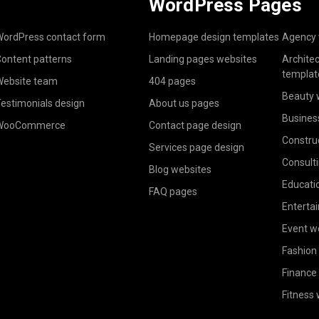
WordPress Pages
ordPress contact form
Homepage design templates
Agency 
ontent patterns
Landing pages websites
Archite
templat
ebsite team
404 pages
Beauty 
estimonials design
About us pages
Busines
WooCommerce
Contact page design
Constru
Services page design
Consult
Blog websites
Educati
FAQ pages
Enterta
Event w
Fashion
Finance
Fitness