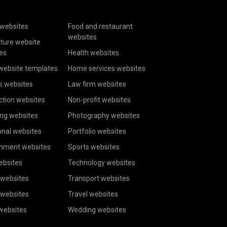
websites
Food and restaurant
websites
cture website
es
Health websites
website templates
Home services websites
s websites
Law firm websites
ction websites
Non-profit websites
ing websites
Photography websites
onal websites
Portfolio websites
inment websites
Sports websites
ebsites
Technology websites
 websites
Transport websites
 websites
Travel websites
 websites
Wedding websites