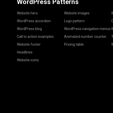
WordPress Patterns
Website hero
Website images
W
WordPress accordion
Logo pattern
C
WordPress blog
WordPress navigation menus
W
Call to action examples
Animated number counter
T
Website footer
Pricing table
Headlines
Website icons