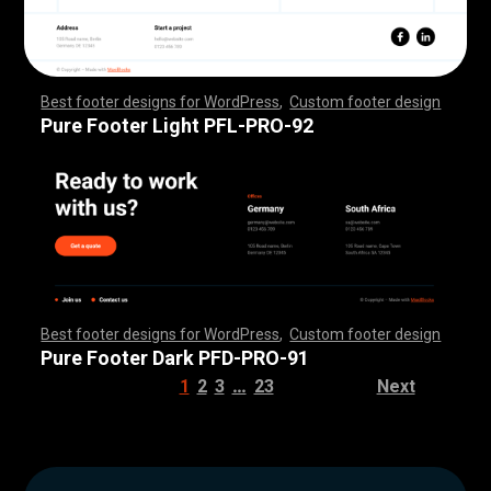
Best footer designs for WordPress
,
Custom footer design
,
,
,
,
,
,
,
,
,
,
,
,
,
,
,
,
,
,
,
,
,
,
,
,
,
,
,
,
,
,
,
,
,
,
,
,
,
,
,
,
,
,
,
,
,
,
,
,
,
,
,
,
,
,
,
,
,
,
,
,
,
,
,
,
,
,
,
,
,
,
,
,
,
,
,
,
,
,
,
,
,
,
,
,
,
,
,
,
,
,
,
,
,
,
,
,
,
,
,
,
,
,
,
,
,
,
,
,
,
,
,
,
,
,
,
,
,
,
,
,
,
,
,
,
,
,
,
,
,
,
,
,
,
Pure Footer Light PFL-PRO-92
Best footer designs for WordPress
,
Custom footer design
,
,
,
,
,
,
,
,
,
,
,
,
,
,
,
,
,
,
,
,
,
,
,
,
,
,
,
,
,
,
,
,
,
,
,
,
,
,
,
,
,
,
,
,
,
,
,
,
,
,
,
,
,
,
,
,
,
,
,
,
,
,
,
,
,
,
,
,
,
,
,
,
,
,
,
,
,
,
,
,
,
,
,
,
,
,
,
,
,
,
,
,
,
,
,
,
,
,
,
,
,
,
,
,
,
,
,
,
,
,
,
,
,
,
,
,
,
,
,
,
,
,
,
,
,
,
,
,
,
,
,
,
,
Pure Footer Dark PFD-PRO-91
…
1
2
3
23
Next