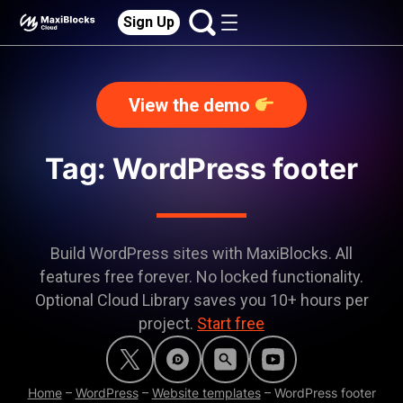
Sign Up
View the demo
Tag: WordPress footer
Build WordPress sites with MaxiBlocks. All
features free forever. No locked functionality.
Optional Cloud Library saves you 10+ hours per
project.
Start free
Home
–
WordPress
–
Website templates
–
WordPress footer