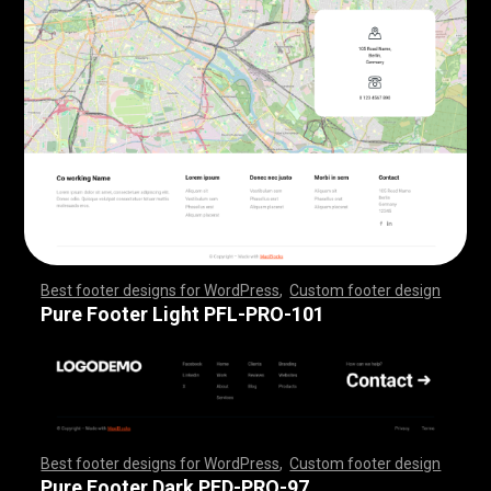
Best footer designs for WordPress
,
Custom footer design
,
,
,
,
,
,
,
,
,
,
,
,
,
,
,
,
,
,
,
,
,
,
,
,
,
,
,
,
,
,
,
,
,
,
,
,
,
,
,
,
,
,
,
,
,
,
,
,
,
,
,
,
,
,
,
,
,
,
,
,
,
,
,
,
,
,
,
,
,
,
,
,
,
,
,
,
,
,
,
,
,
,
,
,
,
,
,
,
,
,
,
,
,
,
,
,
,
,
,
,
,
,
,
,
,
,
,
,
,
,
,
,
,
,
,
,
,
,
,
,
,
,
,
,
,
,
,
,
,
,
,
,
,
Pure Footer Light PFL-PRO-101
Best footer designs for WordPress
,
Custom footer design
,
,
,
,
,
,
,
,
,
,
,
,
,
,
,
,
,
,
,
,
,
,
,
,
,
,
,
,
,
,
,
,
,
,
,
,
,
,
,
,
,
,
,
,
,
,
,
,
,
,
,
,
,
,
,
,
,
,
,
,
,
,
,
,
,
,
,
,
,
,
,
,
,
,
,
,
,
,
,
,
,
,
,
,
,
,
,
,
,
,
,
,
,
,
,
,
,
,
,
,
,
,
,
,
,
,
,
,
,
,
,
,
,
,
,
,
,
,
,
,
,
,
,
,
,
,
,
,
,
,
,
,
,
Pure Footer Dark PFD-PRO-97