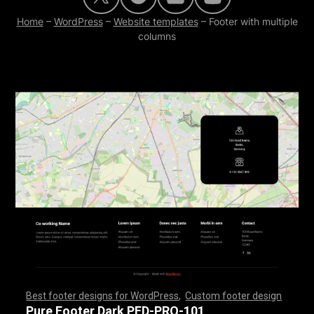
Home
–
WordPress
–
Website templates
–
Footer with multiple
columns
Best footer designs for WordPress
,
Custom footer design
,
,
,
,
,
,
,
,
,
,
,
,
,
,
,
,
,
,
,
,
,
,
,
,
,
,
,
,
,
,
,
,
,
,
,
,
,
,
,
,
,
,
,
,
,
,
,
,
,
,
,
,
,
,
,
,
,
,
,
,
,
,
,
,
,
,
,
,
,
,
,
,
,
,
,
,
,
,
,
,
,
,
,
,
,
,
,
,
,
,
,
,
,
,
,
,
,
,
,
,
,
,
,
,
,
,
,
,
,
,
,
,
,
,
,
,
,
,
,
,
,
,
,
,
,
,
,
,
,
,
,
,
,
Pure Footer Dark PFD-PRO-101