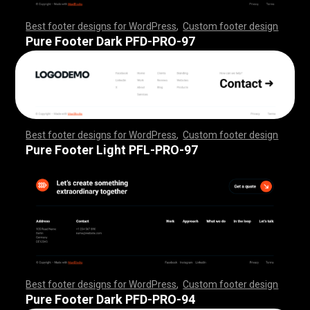
Best footer designs for WordPress
,
Custom footer design
,
,
,
,
,
,
,
,
,
,
,
,
,
,
,
,
,
,
,
,
,
,
,
,
,
,
,
,
,
,
,
,
,
,
,
,
,
,
,
,
,
,
,
,
,
,
,
,
,
,
,
,
,
,
,
,
,
,
,
,
,
,
,
,
,
,
,
,
,
,
,
,
,
,
,
,
,
,
,
,
,
,
,
,
,
,
,
,
,
,
,
,
,
,
,
,
,
,
,
,
,
,
,
,
,
,
,
,
,
,
,
,
,
,
,
,
,
,
,
,
,
,
,
,
,
,
,
,
,
,
,
,
,
Pure Footer Dark PFD-PRO-97
Best footer designs for WordPress
,
Custom footer design
,
,
,
,
,
,
,
,
,
,
,
,
,
,
,
,
,
,
,
,
,
,
,
,
,
,
,
,
,
,
,
,
,
,
,
,
,
,
,
,
,
,
,
,
,
,
,
,
,
,
,
,
,
,
,
,
,
,
,
,
,
,
,
,
,
,
,
,
,
,
,
,
,
,
,
,
,
,
,
,
,
,
,
,
,
,
,
,
,
,
,
,
,
,
,
,
,
,
,
,
,
,
,
,
,
,
,
,
,
,
,
,
,
,
,
,
,
,
,
,
,
,
,
,
,
,
,
,
,
,
,
,
,
Pure Footer Light PFL-PRO-97
Best footer designs for WordPress
,
Custom footer design
,
,
,
,
,
,
,
,
,
,
,
,
,
,
,
,
,
,
,
,
,
,
,
,
,
,
,
,
,
,
,
,
,
,
,
,
,
,
,
,
,
,
,
,
,
,
,
,
,
,
,
,
,
,
,
,
,
,
,
,
,
,
,
,
,
,
,
,
,
,
,
,
,
,
,
,
,
,
,
,
,
,
,
,
,
,
,
,
,
,
,
,
,
,
,
,
,
,
,
,
,
,
,
,
,
,
,
,
,
,
,
,
,
,
,
,
,
,
,
,
,
,
,
,
,
,
,
,
,
,
,
,
,
Pure Footer Dark PFD-PRO-94