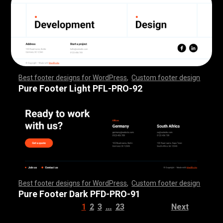
Best footer designs for WordPress
,
Custom footer design
,
,
,
,
,
,
,
,
,
,
,
,
,
,
,
,
,
,
,
,
,
,
,
,
,
,
,
,
,
,
,
,
,
,
,
,
,
,
,
,
,
,
,
,
,
,
,
,
,
,
,
,
,
,
,
,
,
,
,
,
,
,
,
,
,
,
,
,
,
,
,
,
,
,
,
,
,
,
,
,
,
,
,
,
,
,
,
,
,
,
,
,
,
,
,
,
,
,
,
,
,
,
,
,
,
,
,
,
,
,
,
,
,
,
,
,
,
,
,
,
,
,
,
,
,
,
,
,
,
,
,
,
,
Pure Footer Light PFL-PRO-92
Best footer designs for WordPress
,
Custom footer design
,
,
,
,
,
,
,
,
,
,
,
,
,
,
,
,
,
,
,
,
,
,
,
,
,
,
,
,
,
,
,
,
,
,
,
,
,
,
,
,
,
,
,
,
,
,
,
,
,
,
,
,
,
,
,
,
,
,
,
,
,
,
,
,
,
,
,
,
,
,
,
,
,
,
,
,
,
,
,
,
,
,
,
,
,
,
,
,
,
,
,
,
,
,
,
,
,
,
,
,
,
,
,
,
,
,
,
,
,
,
,
,
,
,
,
,
,
,
,
,
,
,
,
,
,
,
,
,
,
,
,
,
,
Pure Footer Dark PFD-PRO-91
…
1
2
3
23
Next