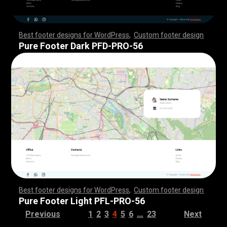
Best footer designs for WordPress
,
Custom footer design
,
,
,
,
,
,
,
,
,
,
,
,
,
,
,
,
,
,
,
,
,
,
,
,
,
,
,
,
,
,
,
,
,
,
,
,
,
,
,
,
,
,
,
,
,
,
,
,
,
,
,
,
,
,
,
,
,
,
,
,
,
,
,
,
,
,
,
,
,
,
,
,
,
,
,
,
,
,
,
,
,
,
,
,
,
,
,
,
,
,
,
,
,
,
,
,
,
,
,
,
,
,
,
,
,
,
,
,
,
,
,
,
,
,
,
,
,
,
,
,
,
,
,
,
,
,
,
,
,
,
,
,
,
Pure Footer Dark PFD-PRO-56
Best footer designs for WordPress
,
Custom footer design
,
,
,
,
,
,
,
,
,
,
,
,
,
,
,
,
,
,
,
,
,
,
,
,
,
,
,
,
,
,
,
,
,
,
,
,
,
,
,
,
,
,
,
,
,
,
,
,
,
,
,
,
,
,
,
,
,
,
,
,
,
,
,
,
,
,
,
,
,
,
,
,
,
,
,
,
,
,
,
,
,
,
,
,
,
,
,
,
,
,
,
,
,
,
,
,
,
,
,
,
,
,
,
,
,
,
,
,
,
,
,
,
,
,
,
,
,
,
,
,
,
,
,
,
,
,
,
,
,
,
,
,
,
Pure Footer Light PFL-PRO-56
…
Previous
1
2
3
4
5
6
23
Next