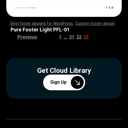
Best footer designs for WordPress
,
Custom footer design
,
,
,
,
,
,
,
,
,
,
,
,
,
,
,
,
,
,
,
,
,
,
,
,
,
,
,
,
,
,
,
,
,
,
,
,
,
,
,
,
,
,
,
,
,
,
,
,
,
,
,
,
,
,
,
,
,
,
,
,
,
,
,
,
,
,
,
,
,
,
,
,
,
,
,
,
,
,
,
,
,
,
,
,
,
,
,
,
,
,
,
,
,
,
,
,
,
,
,
,
,
,
,
,
,
,
,
,
,
,
,
,
,
,
,
,
,
,
,
,
,
,
,
,
,
,
,
,
,
,
,
,
,
Pure Footer Light PFL-01
…
Previous
1
21
22
23
Get Cloud Library
Sign Up