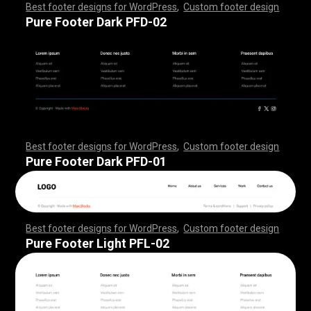
Best footer designs for WordPress
,
Custom footer design
,
,
,
,
,
,
,
,
,
,
,
,
,
,
,
,
,
,
,
,
,
,
,
,
,
,
,
,
,
,
,
,
,
,
,
,
,
,
,
,
,
,
,
,
,
,
,
,
,
,
,
,
,
,
,
,
,
,
,
,
,
,
,
,
,
,
,
,
,
,
,
,
,
,
,
,
,
,
,
,
,
,
,
,
,
,
,
,
,
,
,
,
,
,
,
,
,
,
,
,
,
,
,
,
,
,
,
,
,
,
,
,
,
,
,
,
,
,
,
,
,
,
,
,
,
,
,
,
,
,
,
,
,
Pure Footer Dark PFD-02
Best footer designs for WordPress
,
Custom footer design
,
,
,
,
,
,
,
,
,
,
,
,
,
,
,
,
,
,
,
,
,
,
,
,
,
,
,
,
,
,
,
,
,
,
,
,
,
,
,
,
,
,
,
,
,
,
,
,
,
,
,
,
,
,
,
,
,
,
,
,
,
,
,
,
,
,
,
,
,
,
,
,
,
,
,
,
,
,
,
,
,
,
,
,
,
,
,
,
,
,
,
,
,
,
,
,
,
,
,
,
,
,
,
,
,
,
,
,
,
,
,
,
,
,
,
,
,
,
,
,
,
,
,
,
,
,
,
,
,
,
,
,
,
Pure Footer Dark PFD-01
Best footer designs for WordPress
,
Custom footer design
,
,
,
,
,
,
,
,
,
,
,
,
,
,
,
,
,
,
,
,
,
,
,
,
,
,
,
,
,
,
,
,
,
,
,
,
,
,
,
,
,
,
,
,
,
,
,
,
,
,
,
,
,
,
,
,
,
,
,
,
,
,
,
,
,
,
,
,
,
,
,
,
,
,
,
,
,
,
,
,
,
,
,
,
,
,
,
,
,
,
,
,
,
,
,
,
,
,
,
,
,
,
,
,
,
,
,
,
,
,
,
,
,
,
,
,
,
,
,
,
,
,
,
,
,
,
,
,
,
,
,
,
,
Pure Footer Light PFL-02