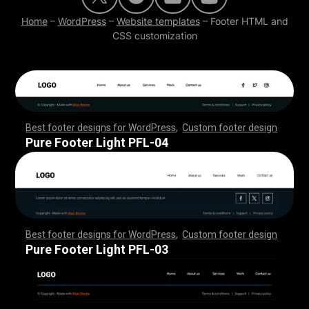
Home
–
WordPress
–
Website templates
–
Footer HTML and
CSS customization
Best footer designs for WordPress
,
Custom footer design
,
,
,
,
,
,
,
,
,
,
,
,
,
,
,
,
,
,
,
,
,
,
,
,
,
,
,
,
,
,
,
,
,
,
,
,
,
,
,
,
,
,
,
,
,
,
,
,
,
,
,
,
,
,
,
,
,
,
,
,
,
,
,
,
,
,
,
,
,
,
,
,
,
,
,
,
,
,
,
,
,
,
,
,
,
,
,
,
,
,
,
,
,
,
,
,
,
,
,
,
,
,
,
,
,
,
,
,
,
,
,
,
,
,
,
,
,
,
,
,
,
,
,
,
,
,
,
,
,
,
,
,
,
Pure Footer Light PFL-04
Best footer designs for WordPress
,
Custom footer design
,
,
,
,
,
,
,
,
,
,
,
,
,
,
,
,
,
,
,
,
,
,
,
,
,
,
,
,
,
,
,
,
,
,
,
,
,
,
,
,
,
,
,
,
,
,
,
,
,
,
,
,
,
,
,
,
,
,
,
,
,
,
,
,
,
,
,
,
,
,
,
,
,
,
,
,
,
,
,
,
,
,
,
,
,
,
,
,
,
,
,
,
,
,
,
,
,
,
,
,
,
,
,
,
,
,
,
,
,
,
,
,
,
,
,
,
,
,
,
,
,
,
,
,
,
,
,
,
,
,
,
,
,
Pure Footer Light PFL-03