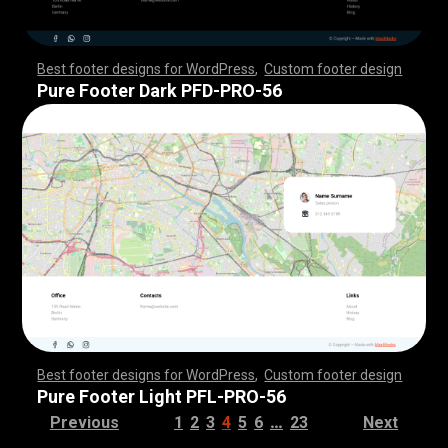
Best footer designs for WordPress
,
Custom footer design
,
,
,
,
,
,
,
,
,
,
,
,
,
,
,
,
,
,
,
,
,
,
,
,
,
,
,
,
,
,
,
,
,
,
,
,
,
,
,
,
,
,
,
,
,
,
,
,
,
,
,
,
,
,
,
,
,
,
,
,
,
,
,
,
,
,
,
,
,
,
,
,
,
,
,
,
,
,
,
,
,
,
,
,
,
,
,
,
,
,
,
,
,
,
,
,
,
,
,
,
,
,
,
,
,
,
,
,
,
,
,
,
,
,
,
,
,
,
,
,
,
,
,
,
,
,
,
,
,
,
,
,
,
Pure Footer Dark PFD-PRO-56
Best footer designs for WordPress
,
Custom footer design
,
,
,
,
,
,
,
,
,
,
,
,
,
,
,
,
,
,
,
,
,
,
,
,
,
,
,
,
,
,
,
,
,
,
,
,
,
,
,
,
,
,
,
,
,
,
,
,
,
,
,
,
,
,
,
,
,
,
,
,
,
,
,
,
,
,
,
,
,
,
,
,
,
,
,
,
,
,
,
,
,
,
,
,
,
,
,
,
,
,
,
,
,
,
,
,
,
,
,
,
,
,
,
,
,
,
,
,
,
,
,
,
,
,
,
,
,
,
,
,
,
,
,
,
,
,
,
,
,
,
,
,
,
Pure Footer Light PFL-PRO-56
…
Previous
1
2
3
4
5
6
23
Next