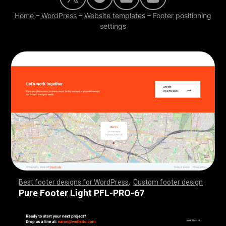
Home
–
WordPress
–
Website templates
–
Footer positioning
settings
Best footer designs for WordPress
,
Custom footer design
,
,
,
,
,
,
,
,
,
,
,
,
,
,
,
,
,
,
,
,
,
,
,
,
,
,
,
,
,
,
,
,
,
,
,
,
,
,
,
,
,
,
,
,
,
,
,
,
,
,
,
,
,
,
,
,
,
,
,
,
,
,
,
,
,
,
,
,
,
,
,
,
,
,
,
,
,
,
,
,
,
,
,
,
,
,
,
,
,
,
,
,
,
,
,
,
,
,
,
,
,
,
,
,
,
,
,
,
,
,
,
,
,
,
,
,
,
,
,
,
,
,
,
,
,
,
,
,
,
,
,
,
,
Pure Footer Light PFL-PRO-67