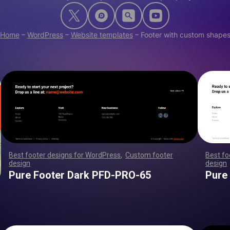
Home
–
WordPress
–
Website templates
–
Footer with custom shape
Best footer designs for WordPress
,
Custom footer
Best fo
design
,
,
,
,
,
,
,
,
,
,
,
,
,
,
,
,
,
,
,
,
,
,
,
,
,
,
,
,
,
,
,
,
,
,
,
,
,
,
,
,
,
,
,
,
,
,
,
,
,
,
,
,
design
,
,
,
,
,
,
,
,
,
,
,
,
,
,
,
,
,
,
,
,
,
,
,
,
,
,
,
,
,
,
,
,
,
,
,
,
,
,
,
,
,
,
,
,
,
,
,
,
,
,
,
,
,
,
,
,
,
,
,
,
,
,
,
,
,
,
,
,
,
,
,
,
,
,
,
,
,
,
,
,
,
,
,
,
,
,
,
,
,
,
,
,
,
,
,
Pure Footer Dark PFD-PRO-65
Pure