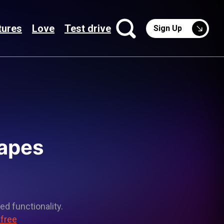
tures
Love
Test drive
Sign Up
hapes
ed functionality.
 free