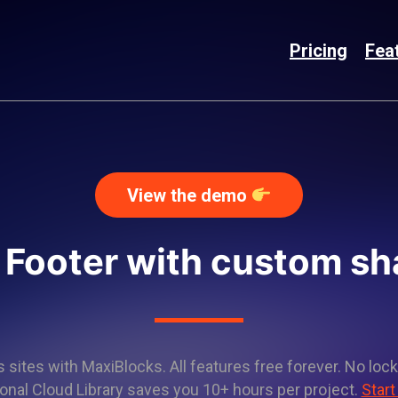
Pricing
Fea
View the demo
 Footer with custom s
sites with MaxiBlocks. All features free forever. No lock
onal Cloud Library saves you 10+ hours per project.
Start