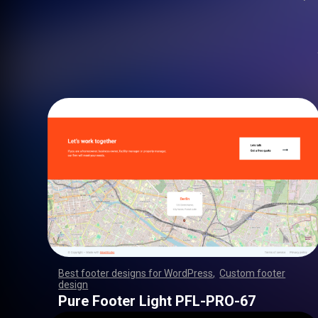
Best footer designs for WordPress
,
Custom footer
design
,
,
,
,
,
,
,
,
,
,
,
,
,
,
,
,
,
,
,
,
,
,
,
,
,
,
,
,
,
,
,
,
,
,
,
,
,
,
,
,
,
,
,
,
,
,
,
,
,
,
,
,
,
,
,
,
,
,
,
,
,
,
,
,
,
,
,
,
,
,
,
,
,
,
,
,
,
,
,
,
,
,
,
,
,
,
,
,
,
,
,
,
,
,
,
,
,
,
,
,
,
,
,
,
,
,
,
,
,
,
,
,
,
,
,
,
,
,
,
,
,
,
,
,
,
,
,
,
,
,
,
,
,
Pure Footer Light PFL-PRO-67