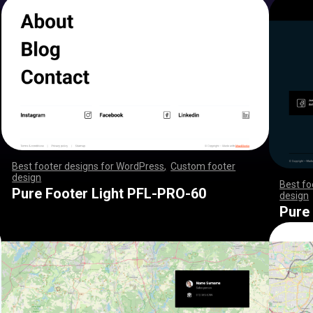
Best footer designs for WordPress
,
Custom footer
design
,
,
,
,
,
,
,
,
,
,
,
,
,
,
,
,
,
,
,
,
,
,
,
,
,
,
,
,
,
,
,
,
,
,
,
,
,
,
,
,
,
,
,
,
,
,
,
,
,
,
,
,
,
,
,
,
,
,
,
,
,
,
,
,
,
,
,
,
,
,
,
,
,
,
,
,
,
,
,
,
,
,
,
,
,
,
,
,
,
,
,
,
,
,
,
,
,
,
,
,
,
,
,
,
,
,
,
,
,
,
,
,
,
,
,
,
,
,
,
,
,
,
,
,
,
,
,
,
,
,
,
,
,
Best fo
Pure Footer Light PFL-PRO-60
design
,
,
,
,
,
,
,
,
,
,
,
,
,
,
Pure