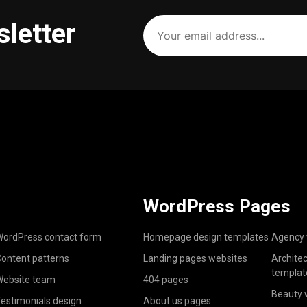
Your
sletter
email
address
(Required)
WordPress Pages
ordPress contact form
Homepage design templates
Agency 
ontent patterns
Landing pages websites
Archite
templat
ebsite team
404 pages
Beauty 
estimonials design
About us pages