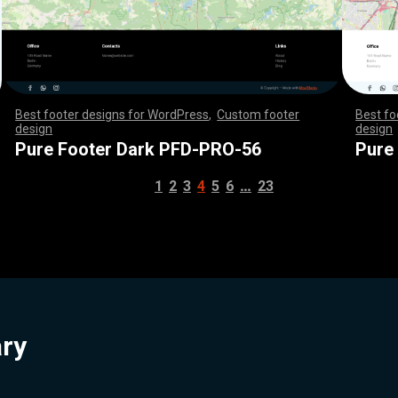
Best footer designs for WordPress
,
Custom footer
Best fo
design
,
,
,
,
,
,
,
,
,
,
,
,
,
,
,
,
,
,
,
,
,
,
,
,
,
,
,
,
,
,
,
,
,
,
,
,
,
,
,
,
,
,
,
,
,
,
,
,
,
,
,
,
design
,
,
,
,
,
,
,
,
,
,
,
,
,
,
,
,
,
,
,
,
,
,
,
,
,
,
,
,
,
,
,
,
,
,
,
,
,
,
,
,
,
,
,
,
,
,
,
,
,
,
,
,
,
,
,
,
,
,
,
,
,
,
,
,
,
,
,
,
,
,
,
,
,
,
,
,
,
,
,
,
,
,
,
,
,
,
,
,
,
,
,
,
,
,
,
Pure Footer Dark PFD-PRO-56
Pure
…
1
2
3
4
5
6
23
ary