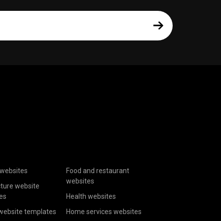
websites
Food and restaurant
websites
cture website
es
Health websites
website templates
Home services websites