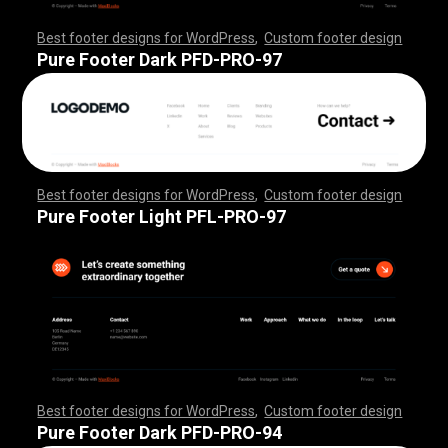
Best footer designs for WordPress
,
Custom footer design
,
,
,
,
,
,
,
,
,
,
,
,
,
,
,
,
,
,
,
,
,
,
,
,
,
,
,
,
,
,
,
,
,
,
,
,
,
,
,
,
,
,
,
,
,
,
,
,
,
,
,
,
,
,
,
,
,
,
,
,
,
,
,
,
,
,
,
,
,
,
,
,
,
,
,
,
,
,
,
,
,
,
,
,
,
,
,
,
,
,
,
,
,
,
,
,
,
,
,
,
,
,
,
,
,
,
,
,
,
,
,
,
,
,
,
,
,
,
,
,
,
,
,
,
,
,
,
,
,
,
,
,
,
Pure Footer Dark PFD-PRO-97
Best footer designs for WordPress
,
Custom footer design
,
,
,
,
,
,
,
,
,
,
,
,
,
,
,
,
,
,
,
,
,
,
,
,
,
,
,
,
,
,
,
,
,
,
,
,
,
,
,
,
,
,
,
,
,
,
,
,
,
,
,
,
,
,
,
,
,
,
,
,
,
,
,
,
,
,
,
,
,
,
,
,
,
,
,
,
,
,
,
,
,
,
,
,
,
,
,
,
,
,
,
,
,
,
,
,
,
,
,
,
,
,
,
,
,
,
,
,
,
,
,
,
,
,
,
,
,
,
,
,
,
,
,
,
,
,
,
,
,
,
,
,
,
Pure Footer Light PFL-PRO-97
Best footer designs for WordPress
,
Custom footer design
,
,
,
,
,
,
,
,
,
,
,
,
,
,
,
,
,
,
,
,
,
,
,
,
,
,
,
,
,
,
,
,
,
,
,
,
,
,
,
,
,
,
,
,
,
,
,
,
,
,
,
,
,
,
,
,
,
,
,
,
,
,
,
,
,
,
,
,
,
,
,
,
,
,
,
,
,
,
,
,
,
,
,
,
,
,
,
,
,
,
,
,
,
,
,
,
,
,
,
,
,
,
,
,
,
,
,
,
,
,
,
,
,
,
,
,
,
,
,
,
,
,
,
,
,
,
,
,
,
,
,
,
,
Pure Footer Dark PFD-PRO-94