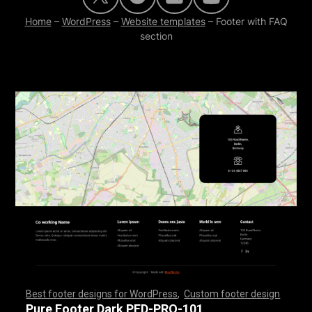
Home
–
WordPress
–
Website templates
–
Footer with FAQ
section
Best footer designs for WordPress
,
Custom footer design
,
,
,
,
,
,
,
,
,
,
,
,
,
,
,
,
,
,
,
,
,
,
,
,
,
,
,
,
,
,
,
,
,
,
,
,
,
,
,
,
,
,
,
,
,
,
,
,
,
,
,
,
,
,
,
,
,
,
,
,
,
,
,
,
,
,
,
,
,
,
,
,
,
,
,
,
,
,
,
,
,
,
,
,
,
,
,
,
,
,
,
,
,
,
,
,
,
,
,
,
,
,
,
,
,
,
,
,
,
,
,
,
,
,
,
,
,
,
,
,
,
,
,
,
,
,
,
,
,
,
,
,
,
Pure Footer Dark PFD-PRO-101