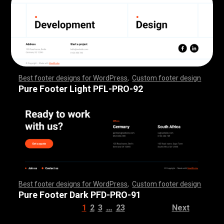
Best footer designs for WordPress
,
Custom footer design
,
,
,
,
,
,
,
,
,
,
,
,
,
,
,
,
,
,
,
,
,
,
,
,
,
,
,
,
,
,
,
,
,
,
,
,
,
,
,
,
,
,
,
,
,
,
,
,
,
,
,
,
,
,
,
,
,
,
,
,
,
,
,
,
,
,
,
,
,
,
,
,
,
,
,
,
,
,
,
,
,
,
,
,
,
,
,
,
,
,
,
,
,
,
,
,
,
,
,
,
,
,
,
,
,
,
,
,
,
,
,
,
,
,
,
,
,
,
,
,
,
,
,
,
,
,
,
,
,
,
,
,
,
Pure Footer Light PFL-PRO-92
Best footer designs for WordPress
,
Custom footer design
,
,
,
,
,
,
,
,
,
,
,
,
,
,
,
,
,
,
,
,
,
,
,
,
,
,
,
,
,
,
,
,
,
,
,
,
,
,
,
,
,
,
,
,
,
,
,
,
,
,
,
,
,
,
,
,
,
,
,
,
,
,
,
,
,
,
,
,
,
,
,
,
,
,
,
,
,
,
,
,
,
,
,
,
,
,
,
,
,
,
,
,
,
,
,
,
,
,
,
,
,
,
,
,
,
,
,
,
,
,
,
,
,
,
,
,
,
,
,
,
,
,
,
,
,
,
,
,
,
,
,
,
,
Pure Footer Dark PFD-PRO-91
…
1
2
3
23
Next