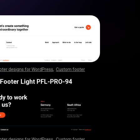
oter designs for WordPress
,
Custom footer
,
,
,
,
,
,
,
,
,
,
,
,
,
,
,
,
,
,
,
,
,
,
,
,
,
,
,
,
,
,
,
,
,
,
,
,
,
,
,
,
,
,
,
,
,
,
,
,
,
,
,
,
,
,
,
,
,
,
,
,
,
,
,
,
,
,
,
,
,
,
,
,
,
,
,
,
,
,
,
,
,
,
,
,
,
,
,
,
,
,
,
,
,
,
,
,
,
,
,
,
,
,
,
,
,
,
,
,
,
,
,
,
,
,
,
,
,
,
,
 Footer Light PFL-PRO-94
oter designs for WordPress
,
Custom footer