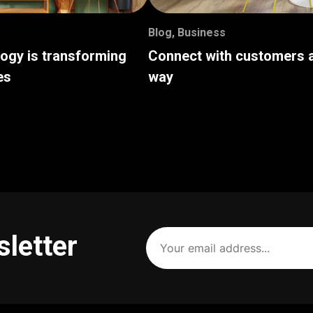
Blog
,
Business
logy is transforming
Connect with customers a
es
way
Your
sletter
email
address
(Required)