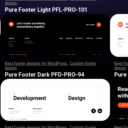
design
,
,
,
,
,
,
,
,
,
,
,
,
,
,
,
,
,
,
,
,
,
,
,
,
,
,
,
,
,
,
,
,
,
,
,
,
,
,
,
,
,
,
,
,
,
,
,
,
,
,
,
,
,
,
,
,
,
,
,
,
,
,
,
,
,
,
,
,
,
,
,
,
,
,
,
,
,
,
,
,
,
,
,
,
,
,
,
,
,
,
,
,
,
,
,
,
,
,
,
,
,
,
,
,
,
,
,
,
,
,
,
,
,
,
,
,
,
,
,
,
,
,
,
,
,
,
,
,
,
,
,
,
,
Pure Footer Light PFL-PRO-101
Best footer designs for WordPress
,
Custom footer
Best fo
design
,
,
,
,
,
,
,
,
,
,
,
,
,
,
,
,
,
,
,
,
,
,
,
,
,
,
,
,
,
,
,
,
,
,
,
,
,
,
,
,
,
,
,
,
,
,
,
,
,
,
,
,
design
,
,
,
,
,
,
,
,
,
,
,
,
,
,
,
,
,
,
,
,
,
,
,
,
,
,
,
,
,
,
,
,
,
,
,
,
,
,
,
,
,
,
,
,
,
,
,
,
,
,
,
,
,
,
,
,
,
,
,
,
,
,
,
,
,
,
,
,
,
,
,
,
,
,
,
,
,
,
,
,
,
,
,
,
,
,
,
,
,
,
,
,
,
,
,
Pure Footer Dark PFD-PRO-94
Pure
Best footer designs for WordPress
,
Custom footer
Best fo