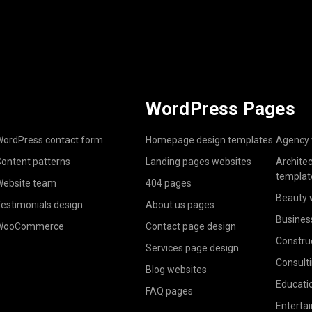
WordPress Pages
ordPress contact form
Homepage design templates
Agency 
ontent patterns
Landing pages websites
Archite
templat
ebsite team
404 pages
Beauty 
estimonials design
About us pages
Busines
WooCommerce
Contact page design
Constru
Services page design
Consult
Blog websites
Educati
FAQ pages
Enterta