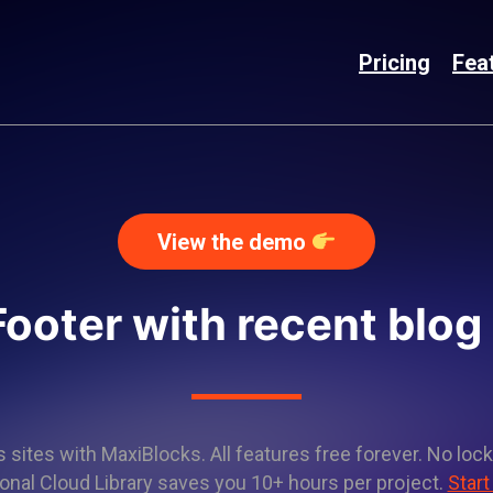
Pricing
Fea
View the demo
Footer with recent blog
sites with MaxiBlocks. All features free forever. No lock
onal Cloud Library saves you 10+ hours per project.
Start