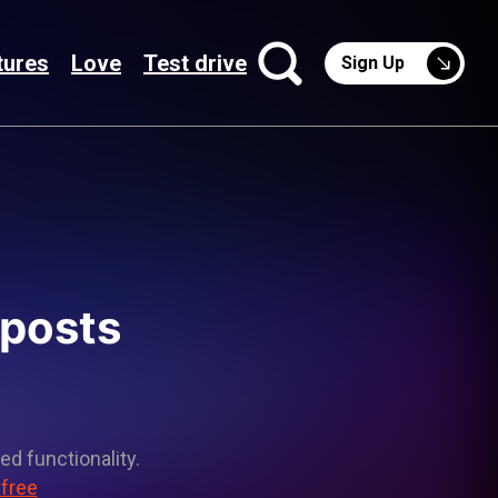
tures
Love
Test drive
Sign Up
 posts
ed functionality.
 free