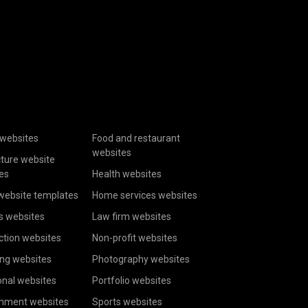
websites
Food and restaurant
websites
cture website
es
Health websites
website templates
Home services websites
s websites
Law firm websites
ction websites
Non-profit websites
ing websites
Photography websites
onal websites
Portfolio websites
inment websites
Sports websites