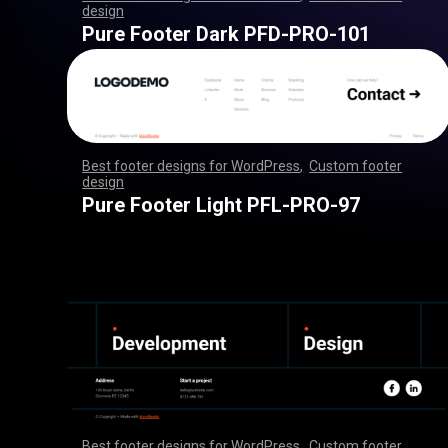
design
,
,
,
,
,
,
,
,
,
,
,
,
,
,
,
,
,
,
,
,
,
,
,
,
,
,
,
,
,
,
,
,
,
,
,
,
,
,
,
,
,
,
,
,
,
,
,
,
,
,
,
,
,
,
,
,
,
,
,
,
,
,
,
,
,
,
,
,
,
,
,
,
,
,
,
,
,
,
,
,
,
,
,
,
,
,
,
,
,
,
,
,
,
,
,
,
,
,
,
,
,
,
,
,
,
,
,
,
,
,
,
,
,
,
,
,
,
,
,
,
,
,
,
,
,
,
,
,
,
,
,
,
,
Pure Footer Dark PFD-PRO-101
Best footer designs for WordPress
,
Custom footer
design
,
,
,
,
,
,
,
,
,
,
,
,
,
,
,
,
,
,
,
,
,
,
,
,
,
,
,
,
,
,
,
,
,
,
,
,
,
,
,
,
,
,
,
,
,
,
,
,
,
,
,
,
,
,
,
,
,
,
,
,
,
,
,
,
,
,
,
,
,
,
,
,
,
,
,
,
,
,
,
,
,
,
,
,
,
,
,
,
,
,
,
,
,
,
,
,
,
,
,
,
,
,
,
,
,
,
,
,
,
,
,
,
,
,
,
,
,
,
,
,
,
,
,
,
,
,
,
,
,
,
,
,
,
Pure Footer Light PFL-PRO-97
Best footer designs for WordPress
,
Custom footer