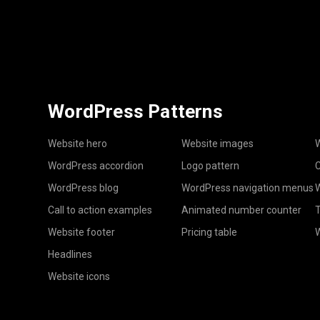
WordPress Patterns
Website hero
Website images
W
WordPress accordion
Logo pattern
C
WordPress blog
WordPress navigation menus
W
Call to action examples
Animated number counter
T
Website footer
Pricing table
Headlines
Website icons