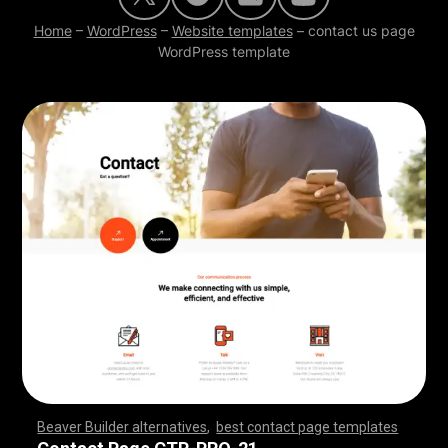
Home
–
WordPress
–
Website templates
–
contact us page
WordPress template
Beaver Builder alternatives
,
best contact page templates
,
,
,
,
,
,
,
,
,
,
,
,
,
,
,
,
,
,
,
,
,
,
,
,
,
,
,
,
,
,
,
,
,
,
,
,
,
,
,
,
,
,
,
,
,
,
,
,
,
,
,
,
,
,
,
,
,
,
,
,
,
,
,
,
,
,
,
,
,
,
,
,
,
,
,
,
,
,
,