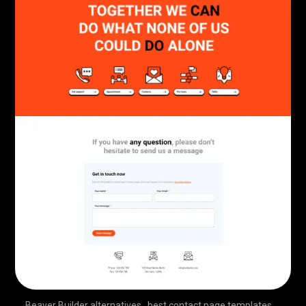
Beaver Builder alternatives
,
best contact page templates
,
,