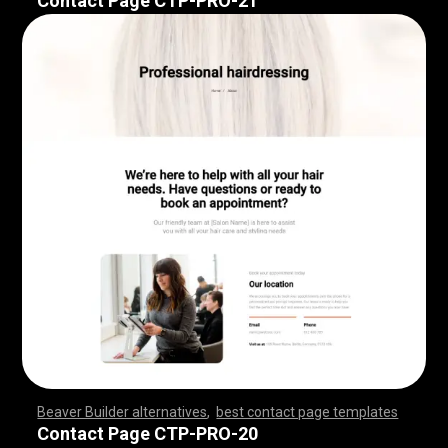
Contact Page CTP-PRO-21
Beaver Builder alternatives
,
best contact page templates
,
,
,
,
,
,
,
,
,
,
,
,
,
,
,
,
,
,
,
,
,
,
,
,
,
,
,
,
,
,
,
,
,
,
,
,
,
,
,
,
,
,
,
,
,
,
,
,
,
,
,
,
,
,
,
,
,
,
,
,
,
,
,
,
,
,
,
,
,
,
,
,
,
,
,
,
,
,
,
Contact Page CTP-PRO-20