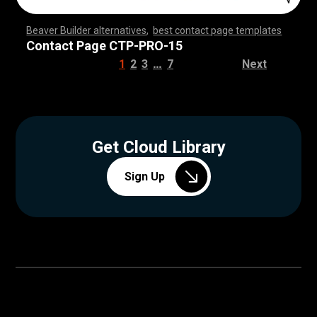
Beaver Builder alternatives
,
best contact page templates
,
,
,
,
,
,
,
,
,
,
,
,
,
,
,
,
,
,
,
,
,
,
,
,
,
,
,
,
,
,
,
,
,
,
,
,
,
,
,
,
,
,
,
,
,
,
,
,
,
,
,
,
,
,
,
,
,
,
,
,
,
,
,
,
,
,
,
,
,
,
,
,
,
,
,
,
,
,
,
Contact Page CTP-PRO-15
…
1
2
3
7
Next
Get Cloud Library
Sign Up