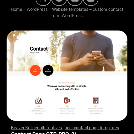
Home
–
WordPress
–
Website templates
–
custom contact
form WordPress
Beaver Builder alternatives
,
best contact page templates
,
,
,
,
,
,
,
,
,
,
,
,
,
,
,
,
,
,
,
,
,
,
,
,
,
,
,
,
,
,
,
,
,
,
,
,
,
,
,
,
,
,
,
,
,
,
,
,
,
,
,
,
,
,
,
,
,
,
,
,
,
,
,
,
,
,
,
,
,
,
,
,
,
,
,
,
,
,
,