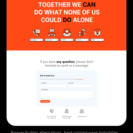
Beaver Builder alternatives
,
best contact page templates
,
,