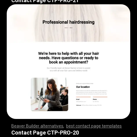
Contact Page CTP-PRO-21
Beaver Builder alternatives
,
best contact page templates
,
,
,
,
,
,
,
,
,
,
,
,
,
,
,
,
,
,
,
,
,
,
,
,
,
,
,
,
,
,
,
,
,
,
,
,
,
,
,
,
,
,
,
,
,
,
,
,
,
,
,
,
,
,
,
,
,
,
,
,
,
,
,
,
,
,
,
,
,
,
,
,
,
,
,
,
,
,
,
Contact Page CTP-PRO-20