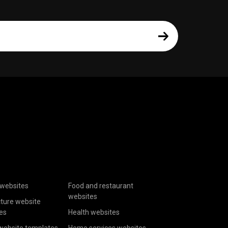
websites
Food and restaurant
websites
cture website
es
Health websites