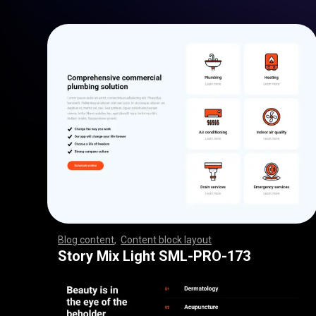
Blog content
,
Content block layout
,
,
,
,
,
,
,
,
,
,
,
,
,
,
,
,
,
,
,
,
,
,
,
,
,
,
,
,
,
,
,
,
,
,
,
,
,
,
,
,
,
,
,
,
,
,
,
,
,
,
,
,
,
,
,
,
,
,
,
,
,
,
,
,
,
,
,
,
,
,
,
,
,
,
,
,
,
,
,
,
,
,
,
,
,
,
,
,
,
,
,
,
,
,
,
,
,
,
,
,
,
,
,
,
,
,
,
,
,
,
,
,
,
,
,
,
,
,
,
,
,
,
,
,
,
,
,
,
,
,
,
,
,
,
,
,
,
,
,
,
,
,
,
,
,
,
,
,
,
,
,
Story Mix Light SML-PRO-173