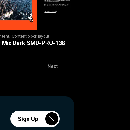
ntent
,
Content block layout
,
,
,
,
,
,
,
,
,
,
,
,
,
,
,
,
,
,
,
,
,
,
,
,
,
,
,
,
,
,
,
,
,
,
,
,
,
,
,
,
,
,
,
,
,
,
,
,
,
,
,
,
,
,
,
,
,
,
,
,
,
,
,
,
,
,
,
,
,
,
,
,
,
,
,
,
,
,
,
,
,
,
,
,
,
,
,
,
,
,
,
,
,
,
,
,
,
,
,
,
,
,
,
,
,
,
,
,
,
,
,
,
,
,
,
,
,
,
,
,
,
,
,
,
,
,
,
,
,
,
y Mix Dark SMD-PRO-138
Next
Sign Up