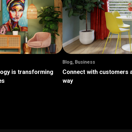
Blog
,
Business
logy is transforming
Connect with customers a
es
way