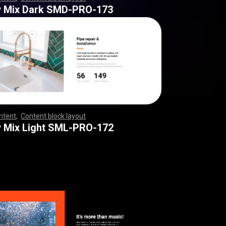
,
,
,
,
,
,
,
,
,
,
,
,
,
,
,
,
,
,
,
,
,
,
,
,
,
,
,
,
,
,
,
,
,
,
,
,
,
,
,
,
,
,
,
,
,
,
,
,
,
,
,
,
,
,
,
,
,
,
,
,
,
,
,
,
,
,
,
,
,
,
,
,
,
,
,
,
,
,
,
,
,
,
,
,
,
,
,
,
,
,
,
,
,
,
,
,
,
,
,
,
,
,
,
,
,
,
,
y Mix Dark SMD-PRO-173
ntent
,
Content block layout
,
,
,
,
,
,
,
,
,
,
,
,
,
,
,
,
,
,
,
,
,
,
,
,
,
,
,
,
,
,
,
,
,
,
,
,
,
,
,
,
,
,
,
,
,
,
,
,
,
,
,
,
,
,
,
,
,
,
,
,
,
,
,
,
,
,
,
,
,
,
,
,
,
,
,
,
,
,
,
,
,
,
,
,
,
,
,
,
,
,
,
,
,
,
,
,
,
,
,
,
,
,
,
,
,
,
,
,
,
,
,
,
,
,
,
,
,
,
,
,
,
,
,
,
,
,
,
,
,
,
y Mix Light SML-PRO-172