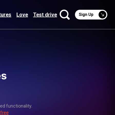
tures
Love
Test drive
Sign Up
es
ed functionality.
 free