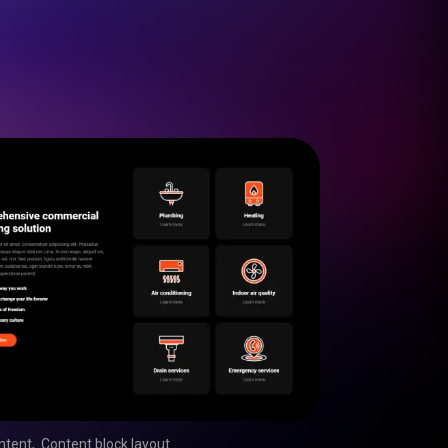
ntent
,
Content block layout
,
,
,
,
,
,
,
,
,
,
,
,
,
,
,
,
,
,
,
,
,
,
,