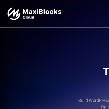
T
Build WordPress 
Opti