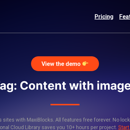
Pricing
Fea
View the demo
ag: Content with imag
sites with MaxiBlocks. All features free forever. No lock
onal Cloud Library saves you 10+ hours per project.
Start