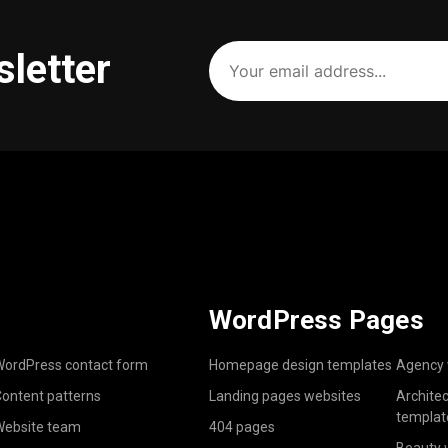
Your
sletter
email
address
(Required)
WordPress Pages
ordPress contact form
Homepage design templates
Agency 
ontent patterns
Landing pages websites
Archite
templat
ebsite team
404 pages