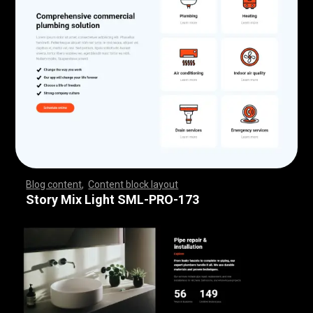
Blog content
,
Content block layout
,
,
,
,
,
,
,
,
,
,
,
,
,
,
,
,
,
,
,
,
,
,
,
,
,
,
,
,
,
,
,
,
,
,
,
,
,
,
,
,
,
,
,
,
,
,
,
,
,
,
,
,
,
,
,
,
,
,
,
,
,
,
,
,
,
,
,
,
,
,
,
,
,
,
,
,
,
,
,
,
,
,
,
,
,
,
,
,
,
,
,
,
,
,
,
,
,
,
,
,
,
,
,
,
,
,
,
,
,
,
,
,
,
,
,
,
,
,
,
,
,
,
,
,
,
,
,
,
,
,
,
,
,
,
,
,
,
,
,
,
,
,
,
,
,
,
,
,
,
,
,
Story Mix Light SML-PRO-173