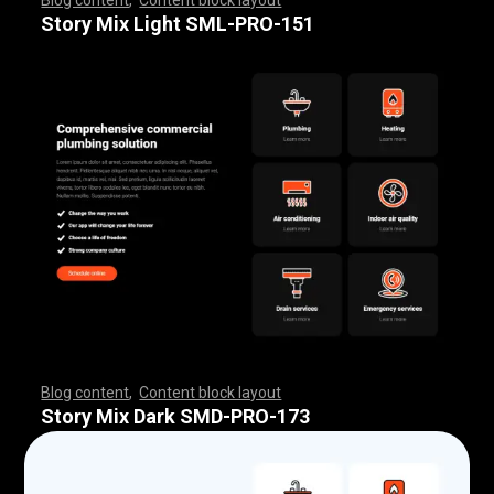
,
,
,
,
,
,
,
,
,
,
,
,
,
,
,
,
,
,
,
,
,
,
,
,
,
,
,
,
,
,
,
,
,
,
,
,
,
,
,
,
,
,
,
,
,
,
,
,
,
,
,
,
,
,
,
,
,
,
,
,
,
,
,
,
,
,
,
,
,
,
,
,
,
,
,
,
,
,
,
,
,
,
,
,
,
,
,
,
,
,
,
,
,
,
,
,
,
,
,
,
,
,
,
,
,
,
,
,
,
,
,
,
,
,
,
,
,
,
,
,
,
,
,
,
,
Story Mix Light SML-PRO-151
Blog content
,
Content block layout
,
,
,
,
,
,
,
,
,
,
,
,
,
,
,
,
,
,
,
,
,
,
,
,
,
,
,
,
,
,
,
,
,
,
,
,
,
,
,
,
,
,
,
,
,
,
,
,
,
,
,
,
,
,
,
,
,
,
,
,
,
,
,
,
,
,
,
,
,
,
,
,
,
,
,
,
,
,
,
,
,
,
,
,
,
,
,
,
,
,
,
,
,
,
,
,
,
,
,
,
,
,
,
,
,
,
,
,
,
,
,
,
,
,
,
,
,
,
,
,
,
,
,
,
,
,
,
,
,
,
,
,
,
,
,
,
,
,
,
,
,
,
,
,
,
,
,
,
,
,
,
Story Mix Dark SMD-PRO-173