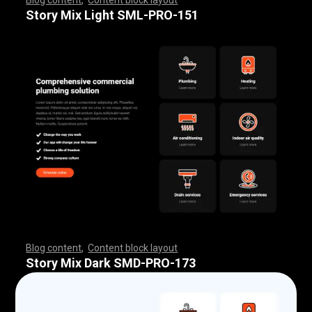
,
,
,
,
,
,
,
,
,
,
,
,
,
,
,
,
,
,
,
,
,
,
,
,
,
,
,
,
,
,
,
,
,
,
,
,
,
,
,
,
,
,
,
,
,
,
,
,
,
,
,
,
,
,
,
,
,
,
,
,
,
,
,
,
,
,
,
,
,
,
,
,
,
,
,
,
,
,
,
,
,
,
,
,
,
,
,
,
,
,
,
,
,
,
,
,
,
,
,
,
,
,
,
,
,
,
,
,
,
,
,
,
,
,
,
,
,
,
,
,
,
,
,
,
,
Story Mix Light SML-PRO-151
Blog content
,
Content block layout
,
,
,
,
,
,
,
,
,
,
,
,
,
,
,
,
,
,
,
,
,
,
,
,
,
,
,
,
,
,
,
,
,
,
,
,
,
,
,
,
,
,
,
,
,
,
,
,
,
,
,
,
,
,
,
,
,
,
,
,
,
,
,
,
,
,
,
,
,
,
,
,
,
,
,
,
,
,
,
,
,
,
,
,
,
,
,
,
,
,
,
,
,
,
,
,
,
,
,
,
,
,
,
,
,
,
,
,
,
,
,
,
,
,
,
,
,
,
,
,
,
,
,
,
,
,
,
,
,
,
,
,
,
,
,
,
,
,
,
,
,
,
,
,
,
,
,
,
,
,
,
Story Mix Dark SMD-PRO-173