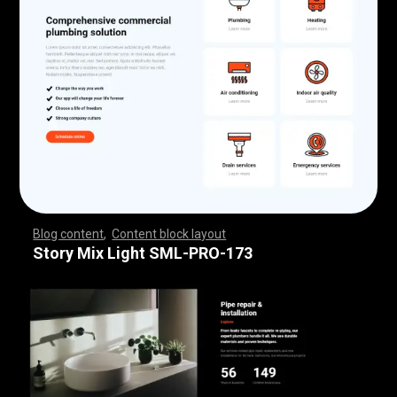
Blog content
,
Content block layout
,
,
,
,
,
,
,
,
,
,
,
,
,
,
,
,
,
,
,
,
,
,
,
,
,
,
,
,
,
,
,
,
,
,
,
,
,
,
,
,
,
,
,
,
,
,
,
,
,
,
,
,
,
,
,
,
,
,
,
,
,
,
,
,
,
,
,
,
,
,
,
,
,
,
,
,
,
,
,
,
,
,
,
,
,
,
,
,
,
,
,
,
,
,
,
,
,
,
,
,
,
,
,
,
,
,
,
,
,
,
,
,
,
,
,
,
,
,
,
,
,
,
,
,
,
,
,
,
,
,
,
,
,
,
,
,
,
,
,
,
,
,
,
,
,
,
,
,
,
,
,
Story Mix Light SML-PRO-173