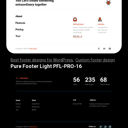
Best footer designs for WordPress
,
Custom footer design
,
,
,
,
,
,
,
,
,
,
,
,
,
,
,
,
,
,
,
,
,
,
,
,
,
,
,
,
,
,
,
,
,
,
,
,
,
,
,
,
,
,
,
,
,
,
,
,
,
,
,
,
,
,
,
,
,
,
,
,
,
,
,
,
,
,
,
,
,
,
,
,
,
,
,
,
,
,
,
,
,
,
,
,
,
,
,
,
,
,
,
,
,
,
,
,
,
,
,
,
,
,
,
,
,
,
,
,
,
,
,
,
,
,
,
,
,
,
,
,
,
,
,
,
,
,
,
,
,
,
,
,
,
Pure Footer Light PFL-PRO-16