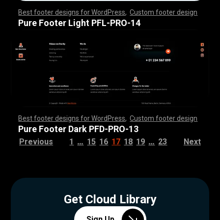
Best footer designs for WordPress
,
Custom footer design
,
,
,
,
,
,
,
,
,
,
,
,
,
,
,
,
,
,
,
,
,
,
,
,
,
,
,
,
,
,
,
,
,
,
,
,
,
,
,
,
,
,
,
,
,
,
,
,
,
,
,
,
,
,
,
,
,
,
,
,
,
,
,
,
,
,
,
,
,
,
,
,
,
,
,
,
,
,
,
,
,
,
,
,
,
,
,
,
,
,
,
,
,
,
,
,
,
,
,
,
,
,
,
,
,
,
,
,
,
,
,
,
,
,
,
,
,
,
,
,
,
,
,
,
,
,
,
,
,
,
,
,
,
Pure Footer Light PFL-PRO-14
Best footer designs for WordPress
,
Custom footer design
,
,
,
,
,
,
,
,
,
,
,
,
,
,
,
,
,
,
,
,
,
,
,
,
,
,
,
,
,
,
,
,
,
,
,
,
,
,
,
,
,
,
,
,
,
,
,
,
,
,
,
,
,
,
,
,
,
,
,
,
,
,
,
,
,
,
,
,
,
,
,
,
,
,
,
,
,
,
,
,
,
,
,
,
,
,
,
,
,
,
,
,
,
,
,
,
,
,
,
,
,
,
,
,
,
,
,
,
,
,
,
,
,
,
,
,
,
,
,
,
,
,
,
,
,
,
,
,
,
,
,
,
,
Pure Footer Dark PFD-PRO-13
…
…
Previous
1
15
16
17
18
19
23
Next
Get Cloud Library
Sign Up