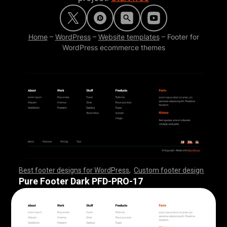
Home
–
WordPress
–
Website templates
–
Footer for
WordPress ecommerce themes
Best footer designs for WordPress
,
Custom footer design
,
,
,
,
,
,
,
,
,
,
,
,
,
,
,
,
,
,
,
,
,
,
,
,
,
,
,
,
,
,
,
,
,
,
,
,
,
,
,
,
,
,
,
,
,
,
,
,
,
,
,
,
,
,
,
,
,
,
,
,
,
,
,
,
,
,
,
,
,
,
,
,
,
,
,
,
,
,
,
,
,
,
,
,
,
,
,
,
,
,
,
,
,
,
,
,
,
,
,
,
,
,
,
,
,
,
,
,
,
,
,
,
,
,
,
,
,
,
,
,
,
,
,
,
,
,
,
,
,
,
,
,
,
Pure Footer Dark PFD-PRO-17