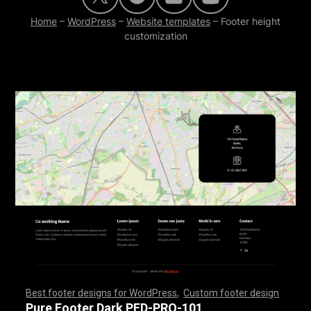
Home
–
WordPress
–
Website templates
–
Footer height
customization
Best footer designs for WordPress
,
Custom footer design
,
,
,
,
,
,
,
,
,
,
,
,
,
,
,
,
,
,
,
,
,
,
,
,
,
,
,
,
,
,
,
,
,
,
,
,
,
,
,
,
,
,
,
,
,
,
,
,
,
,
,
,
,
,
,
,
,
,
,
,
,
,
,
,
,
,
,
,
,
,
,
,
,
,
,
,
,
,
,
,
,
,
,
,
,
,
,
,
,
,
,
,
,
,
,
,
,
,
,
,
,
,
,
,
,
,
,
,
,
,
,
,
,
,
,
,
,
,
,
,
,
,
,
,
,
,
,
,
,
,
,
,
,
Pure Footer Dark PFD-PRO-101