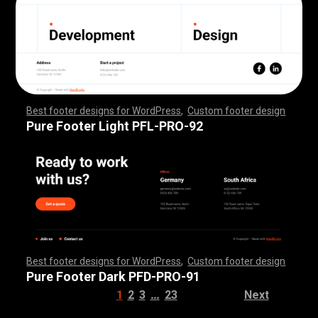
Best footer designs for WordPress
,
Custom footer design
,
,
,
,
,
,
,
,
,
,
,
,
,
,
,
,
,
,
,
,
,
,
,
,
,
,
,
,
,
,
,
,
,
,
,
,
,
,
,
,
,
,
,
,
,
,
,
,
,
,
,
,
,
,
,
,
,
,
,
,
,
,
,
,
,
,
,
,
,
,
,
,
,
,
,
,
,
,
,
,
,
,
,
,
,
,
,
,
,
,
,
,
,
,
,
,
,
,
,
,
,
,
,
,
,
,
,
,
,
,
,
,
,
,
,
,
,
,
,
,
,
,
,
,
,
,
,
,
,
,
,
,
,
Pure Footer Light PFL-PRO-92
Best footer designs for WordPress
,
Custom footer design
,
,
,
,
,
,
,
,
,
,
,
,
,
,
,
,
,
,
,
,
,
,
,
,
,
,
,
,
,
,
,
,
,
,
,
,
,
,
,
,
,
,
,
,
,
,
,
,
,
,
,
,
,
,
,
,
,
,
,
,
,
,
,
,
,
,
,
,
,
,
,
,
,
,
,
,
,
,
,
,
,
,
,
,
,
,
,
,
,
,
,
,
,
,
,
,
,
,
,
,
,
,
,
,
,
,
,
,
,
,
,
,
,
,
,
,
,
,
,
,
,
,
,
,
,
,
,
,
,
,
,
,
,
Pure Footer Dark PFD-PRO-91
…
1
2
3
23
Next