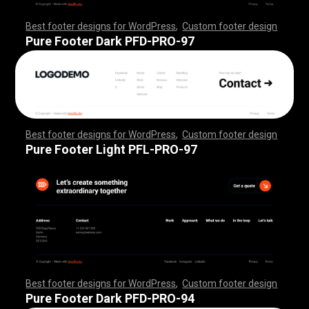
Best footer designs for WordPress
,
Custom footer design
,
,
,
,
,
,
,
,
,
,
,
,
,
,
,
,
,
,
,
,
,
,
,
,
,
,
,
,
,
,
,
,
,
,
,
,
,
,
,
,
,
,
,
,
,
,
,
,
,
,
,
,
,
,
,
,
,
,
,
,
,
,
,
,
,
,
,
,
,
,
,
,
,
,
,
,
,
,
,
,
,
,
,
,
,
,
,
,
,
,
,
,
,
,
,
,
,
,
,
,
,
,
,
,
,
,
,
,
,
,
,
,
,
,
,
,
,
,
,
,
,
,
,
,
,
,
,
,
,
,
,
,
,
Pure Footer Dark PFD-PRO-97
Best footer designs for WordPress
,
Custom footer design
,
,
,
,
,
,
,
,
,
,
,
,
,
,
,
,
,
,
,
,
,
,
,
,
,
,
,
,
,
,
,
,
,
,
,
,
,
,
,
,
,
,
,
,
,
,
,
,
,
,
,
,
,
,
,
,
,
,
,
,
,
,
,
,
,
,
,
,
,
,
,
,
,
,
,
,
,
,
,
,
,
,
,
,
,
,
,
,
,
,
,
,
,
,
,
,
,
,
,
,
,
,
,
,
,
,
,
,
,
,
,
,
,
,
,
,
,
,
,
,
,
,
,
,
,
,
,
,
,
,
,
,
,
Pure Footer Light PFL-PRO-97
Best footer designs for WordPress
,
Custom footer design
,
,
,
,
,
,
,
,
,
,
,
,
,
,
,
,
,
,
,
,
,
,
,
,
,
,
,
,
,
,
,
,
,
,
,
,
,
,
,
,
,
,
,
,
,
,
,
,
,
,
,
,
,
,
,
,
,
,
,
,
,
,
,
,
,
,
,
,
,
,
,
,
,
,
,
,
,
,
,
,
,
,
,
,
,
,
,
,
,
,
,
,
,
,
,
,
,
,
,
,
,
,
,
,
,
,
,
,
,
,
,
,
,
,
,
,
,
,
,
,
,
,
,
,
,
,
,
,
,
,
,
,
,
Pure Footer Dark PFD-PRO-94