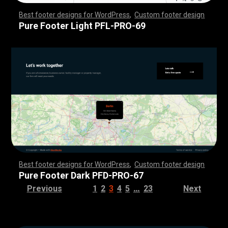
Best footer designs for WordPress
,
Custom footer design
,
,
,
,
,
,
,
,
,
,
,
,
,
,
,
,
,
,
,
,
,
,
,
,
,
,
,
,
,
,
,
,
,
,
,
,
,
,
,
,
,
,
,
,
,
,
,
,
,
,
,
,
,
,
,
,
,
,
,
,
,
,
,
,
,
,
,
,
,
,
,
,
,
,
,
,
,
,
,
,
,
,
,
,
,
,
,
,
,
,
,
,
,
,
,
,
,
,
,
,
,
,
,
,
,
,
,
,
,
,
,
,
,
,
,
,
,
,
,
,
,
,
,
,
,
,
,
,
,
,
,
,
,
Pure Footer Light PFL-PRO-69
Best footer designs for WordPress
,
Custom footer design
,
,
,
,
,
,
,
,
,
,
,
,
,
,
,
,
,
,
,
,
,
,
,
,
,
,
,
,
,
,
,
,
,
,
,
,
,
,
,
,
,
,
,
,
,
,
,
,
,
,
,
,
,
,
,
,
,
,
,
,
,
,
,
,
,
,
,
,
,
,
,
,
,
,
,
,
,
,
,
,
,
,
,
,
,
,
,
,
,
,
,
,
,
,
,
,
,
,
,
,
,
,
,
,
,
,
,
,
,
,
,
,
,
,
,
,
,
,
,
,
,
,
,
,
,
,
,
,
,
,
,
,
,
Pure Footer Dark PFD-PRO-67
…
Previous
1
2
3
4
5
23
Next