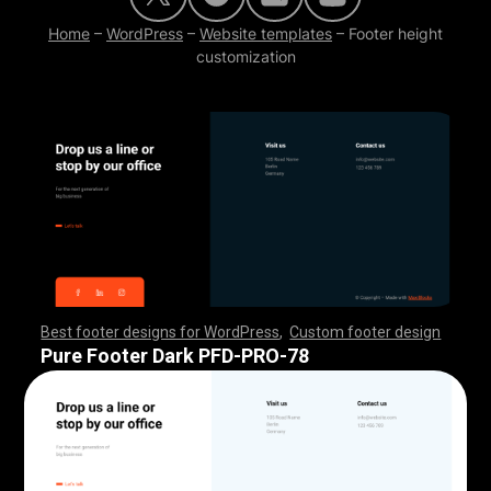
Home
–
WordPress
–
Website templates
–
Footer height
customization
Best footer designs for WordPress
,
Custom footer design
,
,
,
,
,
,
,
,
,
,
,
,
,
,
,
,
,
,
,
,
,
,
,
,
,
,
,
,
,
,
,
,
,
,
,
,
,
,
,
,
,
,
,
,
,
,
,
,
,
,
,
,
,
,
,
,
,
,
,
,
,
,
,
,
,
,
,
,
,
,
,
,
,
,
,
,
,
,
,
,
,
,
,
,
,
,
,
,
,
,
,
,
,
,
,
,
,
,
,
,
,
,
,
,
,
,
,
,
,
,
,
,
,
,
,
,
,
,
,
,
,
,
,
,
,
,
,
,
,
,
,
,
,
Pure Footer Dark PFD-PRO-78