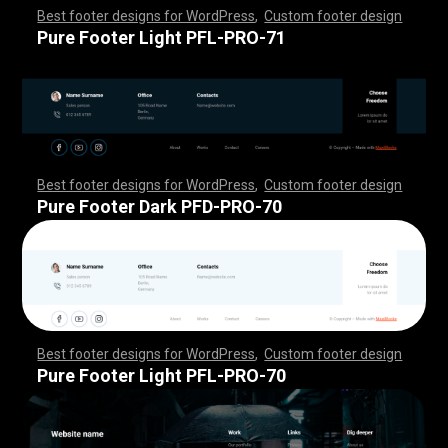
Best footer designs for WordPress
,
Custom footer design
,
,
,
,
,
,
,
,
,
,
,
,
,
,
,
,
,
,
,
,
,
,
,
,
,
,
,
,
,
,
,
,
,
,
,
,
,
,
,
,
,
,
,
,
,
,
,
,
,
,
,
,
,
,
,
,
,
,
,
,
,
,
,
,
,
,
,
,
,
,
,
,
,
,
,
,
,
,
,
,
,
,
,
,
,
,
,
,
,
,
,
,
,
,
,
,
,
,
,
,
,
,
,
,
,
,
,
,
,
,
,
,
,
,
,
,
,
,
,
,
,
,
,
,
,
,
,
,
,
,
,
,
,
Pure Footer Light PFL-PRO-71
Best footer designs for WordPress
,
Custom footer design
,
,
,
,
,
,
,
,
,
,
,
,
,
,
,
,
,
,
,
,
,
,
,
,
,
,
,
,
,
,
,
,
,
,
,
,
,
,
,
,
,
,
,
,
,
,
,
,
,
,
,
,
,
,
,
,
,
,
,
,
,
,
,
,
,
,
,
,
,
,
,
,
,
,
,
,
,
,
,
,
,
,
,
,
,
,
,
,
,
,
,
,
,
,
,
,
,
,
,
,
,
,
,
,
,
,
,
,
,
,
,
,
,
,
,
,
,
,
,
,
,
,
,
,
,
,
,
,
,
,
,
,
,
Pure Footer Dark PFD-PRO-70
Best footer designs for WordPress
,
Custom footer design
,
,
,
,
,
,
,
,
,
,
,
,
,
,
,
,
,
,
,
,
,
,
,
,
,
,
,
,
,
,
,
,
,
,
,
,
,
,
,
,
,
,
,
,
,
,
,
,
,
,
,
,
,
,
,
,
,
,
,
,
,
,
,
,
,
,
,
,
,
,
,
,
,
,
,
,
,
,
,
,
,
,
,
,
,
,
,
,
,
,
,
,
,
,
,
,
,
,
,
,
,
,
,
,
,
,
,
,
,
,
,
,
,
,
,
,
,
,
,
,
,
,
,
,
,
,
,
,
,
,
,
,
,
Pure Footer Light PFL-PRO-70