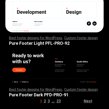
Best footer designs for WordPress
,
Custom footer design
,
,
,
,
,
,
,
,
,
,
,
,
,
,
,
,
,
,
,
,
,
,
,
,
,
,
,
,
,
,
,
,
,
,
,
,
,
,
,
,
,
,
,
,
,
,
,
,
,
,
,
,
,
,
,
,
,
,
,
,
,
,
,
,
,
,
,
,
,
,
,
,
,
,
,
,
,
,
,
,
,
,
,
,
,
,
,
,
,
,
,
,
,
,
,
,
,
,
,
,
,
,
,
,
,
,
,
,
,
,
,
,
,
,
,
,
,
,
,
,
,
,
,
,
,
,
,
,
,
,
,
,
,
Pure Footer Light PFL-PRO-92
Best footer designs for WordPress
,
Custom footer design
,
,
,
,
,
,
,
,
,
,
,
,
,
,
,
,
,
,
,
,
,
,
,
,
,
,
,
,
,
,
,
,
,
,
,
,
,
,
,
,
,
,
,
,
,
,
,
,
,
,
,
,
,
,
,
,
,
,
,
,
,
,
,
,
,
,
,
,
,
,
,
,
,
,
,
,
,
,
,
,
,
,
,
,
,
,
,
,
,
,
,
,
,
,
,
,
,
,
,
,
,
,
,
,
,
,
,
,
,
,
,
,
,
,
,
,
,
,
,
,
,
,
,
,
,
,
,
,
,
,
,
,
,
Pure Footer Dark PFD-PRO-91
…
1
2
3
23
Next