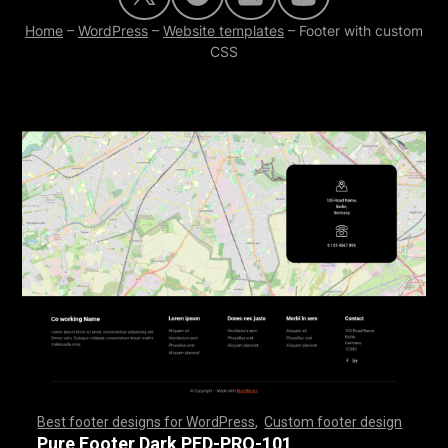
Home
–
WordPress
–
Website templates
–
Footer with custom
CSS
Best footer designs for WordPress
,
Custom footer design
,
,
,
,
,
,
,
,
,
,
,
,
,
,
,
,
,
,
,
,
,
,
,
,
,
,
,
,
,
,
,
,
,
,
,
,
,
,
,
,
,
,
,
,
,
,
,
,
,
,
,
,
,
,
,
,
,
,
,
,
,
,
,
,
,
,
,
,
,
,
,
,
,
,
,
,
,
,
,
,
,
,
,
,
,
,
,
,
,
,
,
,
,
,
,
,
,
,
,
,
,
,
,
,
,
,
,
,
,
,
,
,
,
,
,
,
,
,
,
,
,
,
,
,
,
,
,
,
,
,
,
,
,
Pure Footer Dark PFD-PRO-101