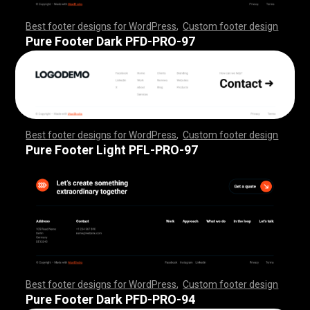
Best footer designs for WordPress
,
Custom footer design
,
,
,
,
,
,
,
,
,
,
,
,
,
,
,
,
,
,
,
,
,
,
,
,
,
,
,
,
,
,
,
,
,
,
,
,
,
,
,
,
,
,
,
,
,
,
,
,
,
,
,
,
,
,
,
,
,
,
,
,
,
,
,
,
,
,
,
,
,
,
,
,
,
,
,
,
,
,
,
,
,
,
,
,
,
,
,
,
,
,
,
,
,
,
,
,
,
,
,
,
,
,
,
,
,
,
,
,
,
,
,
,
,
,
,
,
,
,
,
,
,
,
,
,
,
,
,
,
,
,
,
,
,
Pure Footer Dark PFD-PRO-97
Best footer designs for WordPress
,
Custom footer design
,
,
,
,
,
,
,
,
,
,
,
,
,
,
,
,
,
,
,
,
,
,
,
,
,
,
,
,
,
,
,
,
,
,
,
,
,
,
,
,
,
,
,
,
,
,
,
,
,
,
,
,
,
,
,
,
,
,
,
,
,
,
,
,
,
,
,
,
,
,
,
,
,
,
,
,
,
,
,
,
,
,
,
,
,
,
,
,
,
,
,
,
,
,
,
,
,
,
,
,
,
,
,
,
,
,
,
,
,
,
,
,
,
,
,
,
,
,
,
,
,
,
,
,
,
,
,
,
,
,
,
,
,
Pure Footer Light PFL-PRO-97
Best footer designs for WordPress
,
Custom footer design
,
,
,
,
,
,
,
,
,
,
,
,
,
,
,
,
,
,
,
,
,
,
,
,
,
,
,
,
,
,
,
,
,
,
,
,
,
,
,
,
,
,
,
,
,
,
,
,
,
,
,
,
,
,
,
,
,
,
,
,
,
,
,
,
,
,
,
,
,
,
,
,
,
,
,
,
,
,
,
,
,
,
,
,
,
,
,
,
,
,
,
,
,
,
,
,
,
,
,
,
,
,
,
,
,
,
,
,
,
,
,
,
,
,
,
,
,
,
,
,
,
,
,
,
,
,
,
,
,
,
,
,
,
Pure Footer Dark PFD-PRO-94