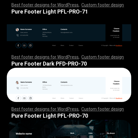
Best footer designs for WordPress
,
Custom footer design
,
,
,
,
,
,
,
,
,
,
,
,
,
,
,
,
,
,
,
,
,
,
,
,
,
,
,
,
,
,
,
,
,
,
,
,
,
,
,
,
,
,
,
,
,
,
,
,
,
,
,
,
,
,
,
,
,
,
,
,
,
,
,
,
,
,
,
,
,
,
,
,
,
,
,
,
,
,
,
,
,
,
,
,
,
,
,
,
,
,
,
,
,
,
,
,
,
,
,
,
,
,
,
,
,
,
,
,
,
,
,
,
,
,
,
,
,
,
,
,
,
,
,
,
,
,
,
,
,
,
,
,
,
Pure Footer Light PFL-PRO-71
Best footer designs for WordPress
,
Custom footer design
,
,
,
,
,
,
,
,
,
,
,
,
,
,
,
,
,
,
,
,
,
,
,
,
,
,
,
,
,
,
,
,
,
,
,
,
,
,
,
,
,
,
,
,
,
,
,
,
,
,
,
,
,
,
,
,
,
,
,
,
,
,
,
,
,
,
,
,
,
,
,
,
,
,
,
,
,
,
,
,
,
,
,
,
,
,
,
,
,
,
,
,
,
,
,
,
,
,
,
,
,
,
,
,
,
,
,
,
,
,
,
,
,
,
,
,
,
,
,
,
,
,
,
,
,
,
,
,
,
,
,
,
,
Pure Footer Dark PFD-PRO-70
Best footer designs for WordPress
,
Custom footer design
,
,
,
,
,
,
,
,
,
,
,
,
,
,
,
,
,
,
,
,
,
,
,
,
,
,
,
,
,
,
,
,
,
,
,
,
,
,
,
,
,
,
,
,
,
,
,
,
,
,
,
,
,
,
,
,
,
,
,
,
,
,
,
,
,
,
,
,
,
,
,
,
,
,
,
,
,
,
,
,
,
,
,
,
,
,
,
,
,
,
,
,
,
,
,
,
,
,
,
,
,
,
,
,
,
,
,
,
,
,
,
,
,
,
,
,
,
,
,
,
,
,
,
,
,
,
,
,
,
,
,
,
,
Pure Footer Light PFL-PRO-70