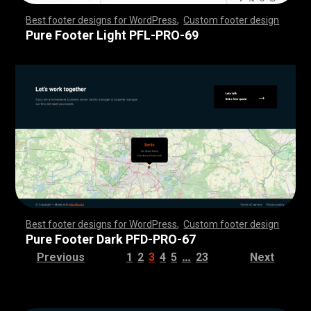
Best footer designs for WordPress
,
Custom footer design
,
,
,
,
,
,
,
,
,
,
,
,
,
,
,
,
,
,
,
,
,
,
,
,
,
,
,
,
,
,
,
,
,
,
,
,
,
,
,
,
,
,
,
,
,
,
,
,
,
,
,
,
,
,
,
,
,
,
,
,
,
,
,
,
,
,
,
,
,
,
,
,
,
,
,
,
,
,
,
,
,
,
,
,
,
,
,
,
,
,
,
,
,
,
,
,
,
,
,
,
,
,
,
,
,
,
,
,
,
,
,
,
,
,
,
,
,
,
,
,
,
,
,
,
,
,
,
,
,
,
,
,
,
Pure Footer Light PFL-PRO-69
Best footer designs for WordPress
,
Custom footer design
,
,
,
,
,
,
,
,
,
,
,
,
,
,
,
,
,
,
,
,
,
,
,
,
,
,
,
,
,
,
,
,
,
,
,
,
,
,
,
,
,
,
,
,
,
,
,
,
,
,
,
,
,
,
,
,
,
,
,
,
,
,
,
,
,
,
,
,
,
,
,
,
,
,
,
,
,
,
,
,
,
,
,
,
,
,
,
,
,
,
,
,
,
,
,
,
,
,
,
,
,
,
,
,
,
,
,
,
,
,
,
,
,
,
,
,
,
,
,
,
,
,
,
,
,
,
,
,
,
,
,
,
,
Pure Footer Dark PFD-PRO-67
…
Previous
1
2
3
4
5
23
Next