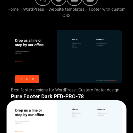
Home
–
WordPress
–
Website templates
–
Footer with custom
CSS
Best footer designs for WordPress
,
Custom footer design
,
,
,
,
,
,
,
,
,
,
,
,
,
,
,
,
,
,
,
,
,
,
,
,
,
,
,
,
,
,
,
,
,
,
,
,
,
,
,
,
,
,
,
,
,
,
,
,
,
,
,
,
,
,
,
,
,
,
,
,
,
,
,
,
,
,
,
,
,
,
,
,
,
,
,
,
,
,
,
,
,
,
,
,
,
,
,
,
,
,
,
,
,
,
,
,
,
,
,
,
,
,
,
,
,
,
,
,
,
,
,
,
,
,
,
,
,
,
,
,
,
,
,
,
,
,
,
,
,
,
,
,
,
Pure Footer Dark PFD-PRO-78