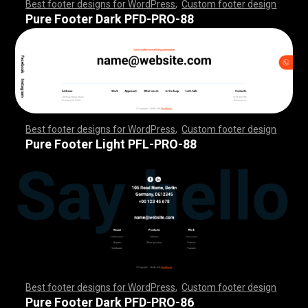
Best footer designs for WordPress
,
Custom footer design
,
,
,
,
,
,
,
,
,
,
,
,
,
,
,
,
,
,
,
,
,
,
,
,
,
,
,
,
,
,
,
,
,
,
,
,
,
,
,
,
,
,
,
,
,
,
,
,
,
,
,
,
,
,
,
,
,
,
,
,
,
,
,
,
,
,
,
,
,
,
,
,
,
,
,
,
,
,
,
,
,
,
,
,
,
,
,
,
,
,
,
,
,
,
,
,
,
,
,
,
,
,
,
,
,
,
,
,
,
,
,
,
,
,
,
,
,
,
,
,
,
,
,
,
,
,
,
,
,
,
,
,
,
Pure Footer Dark PFD-PRO-88
Best footer designs for WordPress
,
Custom footer design
,
,
,
,
,
,
,
,
,
,
,
,
,
,
,
,
,
,
,
,
,
,
,
,
,
,
,
,
,
,
,
,
,
,
,
,
,
,
,
,
,
,
,
,
,
,
,
,
,
,
,
,
,
,
,
,
,
,
,
,
,
,
,
,
,
,
,
,
,
,
,
,
,
,
,
,
,
,
,
,
,
,
,
,
,
,
,
,
,
,
,
,
,
,
,
,
,
,
,
,
,
,
,
,
,
,
,
,
,
,
,
,
,
,
,
,
,
,
,
,
,
,
,
,
,
,
,
,
,
,
,
,
,
Pure Footer Light PFL-PRO-88
Best footer designs for WordPress
,
Custom footer design
,
,
,
,
,
,
,
,
,
,
,
,
,
,
,
,
,
,
,
,
,
,
,
,
,
,
,
,
,
,
,
,
,
,
,
,
,
,
,
,
,
,
,
,
,
,
,
,
,
,
,
,
,
,
,
,
,
,
,
,
,
,
,
,
,
,
,
,
,
,
,
,
,
,
,
,
,
,
,
,
,
,
,
,
,
,
,
,
,
,
,
,
,
,
,
,
,
,
,
,
,
,
,
,
,
,
,
,
,
,
,
,
,
,
,
,
,
,
,
,
,
,
,
,
,
,
,
,
,
,
,
,
,
Pure Footer Dark PFD-PRO-86