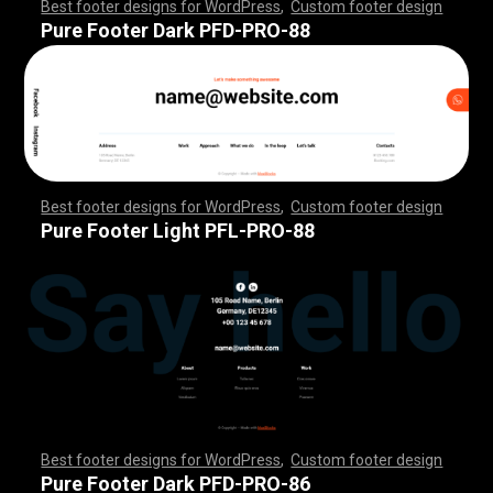
Best footer designs for WordPress
,
Custom footer design
,
,
,
,
,
,
,
,
,
,
,
,
,
,
,
,
,
,
,
,
,
,
,
,
,
,
,
,
,
,
,
,
,
,
,
,
,
,
,
,
,
,
,
,
,
,
,
,
,
,
,
,
,
,
,
,
,
,
,
,
,
,
,
,
,
,
,
,
,
,
,
,
,
,
,
,
,
,
,
,
,
,
,
,
,
,
,
,
,
,
,
,
,
,
,
,
,
,
,
,
,
,
,
,
,
,
,
,
,
,
,
,
,
,
,
,
,
,
,
,
,
,
,
,
,
,
,
,
,
,
,
,
,
Pure Footer Dark PFD-PRO-88
Best footer designs for WordPress
,
Custom footer design
,
,
,
,
,
,
,
,
,
,
,
,
,
,
,
,
,
,
,
,
,
,
,
,
,
,
,
,
,
,
,
,
,
,
,
,
,
,
,
,
,
,
,
,
,
,
,
,
,
,
,
,
,
,
,
,
,
,
,
,
,
,
,
,
,
,
,
,
,
,
,
,
,
,
,
,
,
,
,
,
,
,
,
,
,
,
,
,
,
,
,
,
,
,
,
,
,
,
,
,
,
,
,
,
,
,
,
,
,
,
,
,
,
,
,
,
,
,
,
,
,
,
,
,
,
,
,
,
,
,
,
,
,
Pure Footer Light PFL-PRO-88
Best footer designs for WordPress
,
Custom footer design
,
,
,
,
,
,
,
,
,
,
,
,
,
,
,
,
,
,
,
,
,
,
,
,
,
,
,
,
,
,
,
,
,
,
,
,
,
,
,
,
,
,
,
,
,
,
,
,
,
,
,
,
,
,
,
,
,
,
,
,
,
,
,
,
,
,
,
,
,
,
,
,
,
,
,
,
,
,
,
,
,
,
,
,
,
,
,
,
,
,
,
,
,
,
,
,
,
,
,
,
,
,
,
,
,
,
,
,
,
,
,
,
,
,
,
,
,
,
,
,
,
,
,
,
,
,
,
,
,
,
,
,
,
Pure Footer Dark PFD-PRO-86