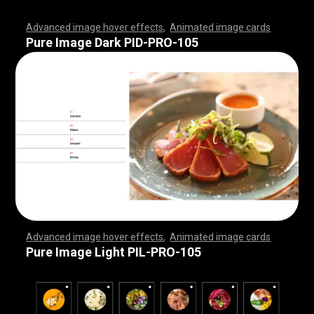
Advanced image hover effects
,
Animated image cards
,
,
,
,
,
,
,
,
,
,
,
,
,
,
,
,
,
,
,
,
,
,
,
,
,
,
,
,
,
,
,
,
,
,
,
,
,
,
,
,
,
,
,
,
,
,
,
,
,
,
,
,
,
,
,
,
,
,
,
,
,
,
,
,
,
,
,
,
,
,
,
,
,
,
,
,
,
,
,
,
,
,
,
,
,
,
,
,
,
,
,
,
,
,
,
,
,
,
,
,
,
,
,
,
,
,
,
,
,
,
,
,
,
,
,
,
,
,
,
,
,
,
,
,
,
,
,
,
,
,
,
,
,
,
,
,
,
,
,
,
,
,
,
,
,
,
,
,
,
,
,
,
,
,
,
,
,
,
,
,
,
,
,
,
,
,
,
,
,
,
,
,
,
,
,
,
,
,
,
,
,
,
,
,
,
Pure Image Dark PID-PRO-105
Advanced image hover effects
,
Animated image cards
,
,
,
,
,
,
,
,
,
,
,
,
,
,
,
,
,
,
,
,
,
,
,
,
,
,
,
,
,
,
,
,
,
,
,
,
,
,
,
,
,
,
,
,
,
,
,
,
,
,
,
,
,
,
,
,
,
,
,
,
,
,
,
,
,
,
,
,
,
,
,
,
,
,
,
,
,
,
,
,
,
,
,
,
,
,
,
,
,
,
,
,
,
,
,
,
,
,
,
,
,
,
,
,
,
,
,
,
,
,
,
,
,
,
,
,
,
,
,
,
,
,
,
,
,
,
,
,
,
,
,
,
,
,
,
,
,
,
,
,
,
,
,
,
,
,
,
,
,
,
,
,
,
,
,
,
,
,
,
,
,
,
,
,
,
,
,
,
,
,
,
,
,
,
,
,
,
,
,
,
,
,
,
,
,
Pure Image Light PIL-PRO-105