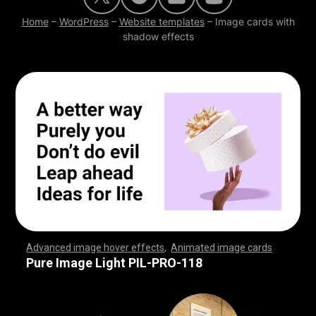
Home
–
WordPress
–
Website templates
–
Image cards with
shadow effects
Advanced image hover effects
,
Animated image cards
,
,
,
,
,
,
,
,
,
,
,
,
,
,
,
,
,
,
,
,
,
,
,
,
,
,
,
,
,
,
,
,
,
,
,
,
,
,
,
,
,
,
,
,
,
,
,
,
,
,
,
,
,
,
,
,
,
,
,
,
,
,
,
,
,
,
,
,
,
,
,
,
,
,
,
,
,
,
,
,
,
,
,
,
,
,
,
,
,
,
,
,
,
,
,
,
,
,
,
,
,
,
,
,
,
,
,
,
,
,
,
,
,
,
,
,
,
,
,
,
,
,
,
,
,
,
,
,
,
,
,
,
,
,
,
,
,
,
,
,
,
,
,
,
,
,
,
,
,
,
,
,
,
,
,
,
,
,
,
,
,
,
,
,
,
,
,
,
,
,
,
,
,
,
,
,
,
,
,
,
,
,
,
,
,
Pure Image Light PIL-PRO-118