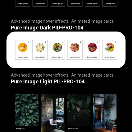
Advanced image hover effects
,
Animated image cards
,
,
,
,
,
,
,
,
,
,
,
,
,
,
,
,
,
,
,
,
,
,
,
,
,
,
,
,
,
,
,
,
,
,
,
,
,
,
,
,
,
,
,
,
,
,
,
,
,
,
,
,
,
,
,
,
,
,
,
,
,
,
,
,
,
,
,
,
,
,
,
,
,
,
,
,
,
,
,
,
,
,
,
,
,
,
,
,
,
,
,
,
,
,
,
,
,
,
,
,
,
,
,
,
,
,
,
,
,
,
,
,
,
,
,
,
,
,
,
,
,
,
,
,
,
,
,
,
,
,
,
,
,
,
,
,
,
,
,
,
,
,
,
,
,
,
,
,
,
,
,
,
,
,
,
,
,
,
,
,
,
,
,
,
,
,
,
,
,
,
,
,
,
,
,
,
,
,
,
,
,
,
,
,
,
Pure Image Dark PID-PRO-104
Advanced image hover effects
,
Animated image cards
,
,
,
,
,
,
,
,
,
,
,
,
,
,
,
,
,
,
,
,
,
,
,
,
,
,
,
,
,
,
,
,
,
,
,
,
,
,
,
,
,
,
,
,
,
,
,
,
,
,
,
,
,
,
,
,
,
,
,
,
,
,
,
,
,
,
,
,
,
,
,
,
,
,
,
,
,
,
,
,
,
,
,
,
,
,
,
,
,
,
,
,
,
,
,
,
,
,
,
,
,
,
,
,
,
,
,
,
,
,
,
,
,
,
,
,
,
,
,
,
,
,
,
,
,
,
,
,
,
,
,
,
,
,
,
,
,
,
,
,
,
,
,
,
,
,
,
,
,
,
,
,
,
,
,
,
,
,
,
,
,
,
,
,
,
,
,
,
,
,
,
,
,
,
,
,
,
,
,
,
,
,
,
,
,
Pure Image Light PIL-PRO-104