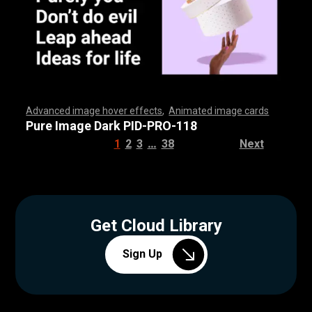
Advanced image hover effects
,
Animated image cards
,
,
,
,
,
,
,
,
,
,
,
,
,
,
,
,
,
,
,
,
,
,
,
,
,
,
,
,
,
,
,
,
,
,
,
,
,
,
,
,
,
,
,
,
,
,
,
,
,
,
,
,
,
,
,
,
,
,
,
,
,
,
,
,
,
,
,
,
,
,
,
,
,
,
,
,
,
,
,
,
,
,
,
,
,
,
,
,
,
,
,
,
,
,
,
,
,
,
,
,
,
,
,
,
,
,
,
,
,
,
,
,
,
,
,
,
,
,
,
,
,
,
,
,
,
,
,
,
,
,
,
,
,
,
,
,
,
,
,
,
,
,
,
,
,
,
,
,
,
,
,
,
,
,
,
,
,
,
,
,
,
,
,
,
,
,
,
,
,
,
,
,
,
,
,
,
,
,
,
,
,
,
,
,
,
Pure Image Dark PID-PRO-118
…
1
2
3
38
Next
Get Cloud Library
Sign Up