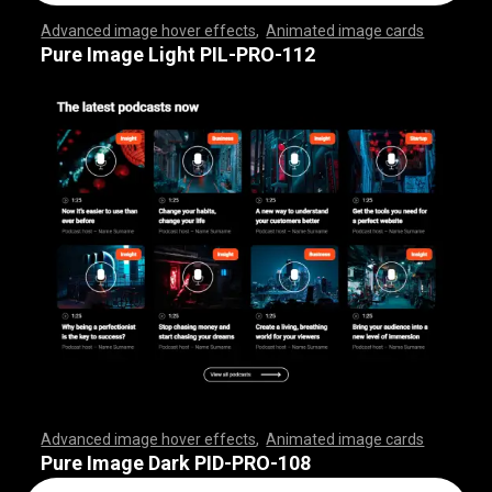
Advanced image hover effects
,
Animated image cards
,
,
,
,
,
,
,
,
,
,
,
,
,
,
,
,
,
,
,
,
,
,
,
,
,
,
,
,
,
,
,
,
,
,
,
,
,
,
,
,
,
,
,
,
,
,
,
,
,
,
,
,
,
,
,
,
,
,
,
,
,
,
,
,
,
,
,
,
,
,
,
,
,
,
,
,
,
,
,
,
,
,
,
,
,
,
,
,
,
,
,
,
,
,
,
,
,
,
,
,
,
,
,
,
,
,
,
,
,
,
,
,
,
,
,
,
,
,
,
,
,
,
,
,
,
,
,
,
,
,
,
,
,
,
,
,
,
,
,
,
,
,
,
,
,
,
,
,
,
,
,
,
,
,
,
,
,
,
,
,
,
,
,
,
,
,
,
,
,
,
,
,
,
,
,
,
,
,
,
,
,
,
,
,
,
Pure Image Light PIL-PRO-112
Advanced image hover effects
,
Animated image cards
,
,
,
,
,
,
,
,
,
,
,
,
,
,
,
,
,
,
,
,
,
,
,
,
,
,
,
,
,
,
,
,
,
,
,
,
,
,
,
,
,
,
,
,
,
,
,
,
,
,
,
,
,
,
,
,
,
,
,
,
,
,
,
,
,
,
,
,
,
,
,
,
,
,
,
,
,
,
,
,
,
,
,
,
,
,
,
,
,
,
,
,
,
,
,
,
,
,
,
,
,
,
,
,
,
,
,
,
,
,
,
,
,
,
,
,
,
,
,
,
,
,
,
,
,
,
,
,
,
,
,
,
,
,
,
,
,
,
,
,
,
,
,
,
,
,
,
,
,
,
,
,
,
,
,
,
,
,
,
,
,
,
,
,
,
,
,
,
,
,
,
,
,
,
,
,
,
,
,
,
,
,
,
,
,
Pure Image Dark PID-PRO-108