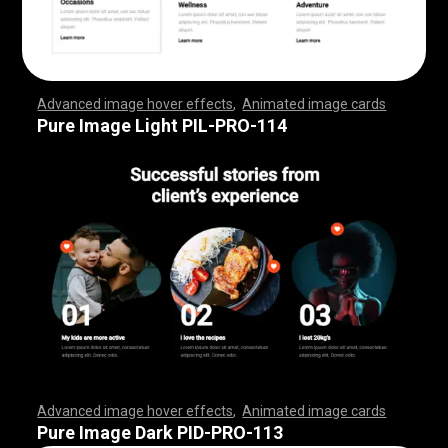
Advanced image hover effects
,
Animated image cards
,
,
,
,
,
,
,
,
,
,
,
,
,
,
,
,
,
,
,
,
,
,
,
,
,
,
,
,
,
,
,
,
,
,
,
,
,
,
,
,
,
,
,
,
,
,
,
,
,
,
,
,
,
,
,
,
,
,
,
,
,
,
,
,
,
,
,
,
,
,
,
,
,
,
,
,
,
,
,
,
,
,
,
,
,
,
,
,
,
,
,
,
,
,
,
,
,
,
,
,
,
,
,
,
,
,
,
,
,
,
,
,
,
,
,
,
,
,
,
,
,
,
,
,
,
,
,
,
,
,
,
,
,
,
,
,
,
,
,
,
,
,
,
,
,
,
,
,
,
,
,
,
,
,
,
,
,
,
,
,
,
,
,
,
,
,
,
,
,
,
,
,
,
,
,
,
,
,
,
,
,
,
,
,
,
Pure Image Light PIL-PRO-114
Advanced image hover effects
,
Animated image cards
,
,
,
,
,
,
,
,
,
,
,
,
,
,
,
,
,
,
,
,
,
,
,
,
,
,
,
,
,
,
,
,
,
,
,
,
,
,
,
,
,
,
,
,
,
,
,
,
,
,
,
,
,
,
,
,
,
,
,
,
,
,
,
,
,
,
,
,
,
,
,
,
,
,
,
,
,
,
,
,
,
,
,
,
,
,
,
,
,
,
,
,
,
,
,
,
,
,
,
,
,
,
,
,
,
,
,
,
,
,
,
,
,
,
,
,
,
,
,
,
,
,
,
,
,
,
,
,
,
,
,
,
,
,
,
,
,
,
,
,
,
,
,
,
,
,
,
,
,
,
,
,
,
,
,
,
,
,
,
,
,
,
,
,
,
,
,
,
,
,
,
,
,
,
,
,
,
,
,
,
,
,
,
,
,
Pure Image Dark PID-PRO-113