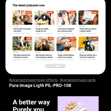
Advanced image hover effects
,
Animated image cards
,
,
,
,
,
,
,
,
,
,
,
,
,
,
,
,
,
,
,
,
,
,
,
,
,
,
,
,
,
,
,
,
,
,
,
,
,
,
,
,
,
,
,
,
,
,
,
,
,
,
,
,
,
,
,
,
,
,
,
,
,
,
,
,
,
,
,
,
,
,
,
,
,
,
,
,
,
,
,
,
,
,
,
,
,
,
,
,
,
,
,
,
,
,
,
,
,
,
,
,
,
,
,
,
,
,
,
,
,
,
,
,
,
,
,
,
,
,
,
,
,
,
,
,
,
,
,
,
,
,
,
,
,
,
,
,
,
,
,
,
,
,
,
,
,
,
,
,
,
,
,
,
,
,
,
,
,
,
,
,
,
,
,
,
,
,
,
,
,
,
,
,
,
,
,
,
,
,
,
,
,
,
,
,
,
Pure Image Ligth PIL-PRO-108