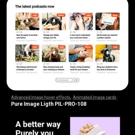
Advanced image hover effects
,
Animated image cards
,
,
,
,
,
,
,
,
,
,
,
,
,
,
,
,
,
,
,
,
,
,
,
,
,
,
,
,
,
,
,
,
,
,
,
,
,
,
,
,
,
,
,
,
,
,
,
,
,
,
,
,
,
,
,
,
,
,
,
,
,
,
,
,
,
,
,
,
,
,
,
,
,
,
,
,
,
,
,
,
,
,
,
,
,
,
,
,
,
,
,
,
,
,
,
,
,
,
,
,
,
,
,
,
,
,
,
,
,
,
,
,
,
,
,
,
,
,
,
,
,
,
,
,
,
,
,
,
,
,
,
,
,
,
,
,
,
,
,
,
,
,
,
,
,
,
,
,
,
,
,
,
,
,
,
,
,
,
,
,
,
,
,
,
,
,
,
,
,
,
,
,
,
,
,
,
,
,
,
,
,
,
,
,
,
Pure Image Ligth PIL-PRO-108