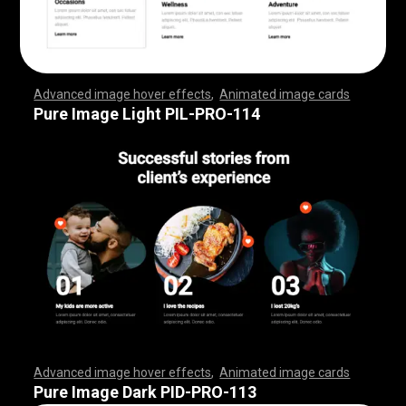
Advanced image hover effects
,
Animated image cards
,
,
,
,
,
,
,
,
,
,
,
,
,
,
,
,
,
,
,
,
,
,
,
,
,
,
,
,
,
,
,
,
,
,
,
,
,
,
,
,
,
,
,
,
,
,
,
,
,
,
,
,
,
,
,
,
,
,
,
,
,
,
,
,
,
,
,
,
,
,
,
,
,
,
,
,
,
,
,
,
,
,
,
,
,
,
,
,
,
,
,
,
,
,
,
,
,
,
,
,
,
,
,
,
,
,
,
,
,
,
,
,
,
,
,
,
,
,
,
,
,
,
,
,
,
,
,
,
,
,
,
,
,
,
,
,
,
,
,
,
,
,
,
,
,
,
,
,
,
,
,
,
,
,
,
,
,
,
,
,
,
,
,
,
,
,
,
,
,
,
,
,
,
,
,
,
,
,
,
,
,
,
,
,
,
Pure Image Light PIL-PRO-114
Advanced image hover effects
,
Animated image cards
,
,
,
,
,
,
,
,
,
,
,
,
,
,
,
,
,
,
,
,
,
,
,
,
,
,
,
,
,
,
,
,
,
,
,
,
,
,
,
,
,
,
,
,
,
,
,
,
,
,
,
,
,
,
,
,
,
,
,
,
,
,
,
,
,
,
,
,
,
,
,
,
,
,
,
,
,
,
,
,
,
,
,
,
,
,
,
,
,
,
,
,
,
,
,
,
,
,
,
,
,
,
,
,
,
,
,
,
,
,
,
,
,
,
,
,
,
,
,
,
,
,
,
,
,
,
,
,
,
,
,
,
,
,
,
,
,
,
,
,
,
,
,
,
,
,
,
,
,
,
,
,
,
,
,
,
,
,
,
,
,
,
,
,
,
,
,
,
,
,
,
,
,
,
,
,
,
,
,
,
,
,
,
,
,
Pure Image Dark PID-PRO-113