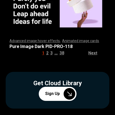
Advanced image hover effects
,
Animated image cards
,
,
,
,
,
,
,
,
,
,
,
,
,
,
,
,
,
,
,
,
,
,
,
,
,
,
,
,
,
,
,
,
,
,
,
,
,
,
,
,
,
,
,
,
,
,
,
,
,
,
,
,
,
,
,
,
,
,
,
,
,
,
,
,
,
,
,
,
,
,
,
,
,
,
,
,
,
,
,
,
,
,
,
,
,
,
,
,
,
,
,
,
,
,
,
,
,
,
,
,
,
,
,
,
,
,
,
,
,
,
,
,
,
,
,
,
,
,
,
,
,
,
,
,
,
,
,
,
,
,
,
,
,
,
,
,
,
,
,
,
,
,
,
,
,
,
,
,
,
,
,
,
,
,
,
,
,
,
,
,
,
,
,
,
,
,
,
,
,
,
,
,
,
,
,
,
,
,
,
,
,
,
,
,
,
Pure Image Dark PID-PRO-118
…
1
2
3
38
Next
Get Cloud Library
Sign Up