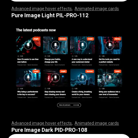
Advanced image hover effects
,
Animated image cards
,
,
,
,
,
,
,
,
,
,
,
,
,
,
,
,
,
,
,
,
,
,
,
,
,
,
,
,
,
,
,
,
,
,
,
,
,
,
,
,
,
,
,
,
,
,
,
,
,
,
,
,
,
,
,
,
,
,
,
,
,
,
,
,
,
,
,
,
,
,
,
,
,
,
,
,
,
,
,
,
,
,
,
,
,
,
,
,
,
,
,
,
,
,
,
,
,
,
,
,
,
,
,
,
,
,
,
,
,
,
,
,
,
,
,
,
,
,
,
,
,
,
,
,
,
,
,
,
,
,
,
,
,
,
,
,
,
,
,
,
,
,
,
,
,
,
,
,
,
,
,
,
,
,
,
,
,
,
,
,
,
,
,
,
,
,
,
,
,
,
,
,
,
,
,
,
,
,
,
,
,
,
,
,
,
Pure Image Light PIL-PRO-112
Advanced image hover effects
,
Animated image cards
,
,
,
,
,
,
,
,
,
,
,
,
,
,
,
,
,
,
,
,
,
,
,
,
,
,
,
,
,
,
,
,
,
,
,
,
,
,
,
,
,
,
,
,
,
,
,
,
,
,
,
,
,
,
,
,
,
,
,
,
,
,
,
,
,
,
,
,
,
,
,
,
,
,
,
,
,
,
,
,
,
,
,
,
,
,
,
,
,
,
,
,
,
,
,
,
,
,
,
,
,
,
,
,
,
,
,
,
,
,
,
,
,
,
,
,
,
,
,
,
,
,
,
,
,
,
,
,
,
,
,
,
,
,
,
,
,
,
,
,
,
,
,
,
,
,
,
,
,
,
,
,
,
,
,
,
,
,
,
,
,
,
,
,
,
,
,
,
,
,
,
,
,
,
,
,
,
,
,
,
,
,
,
,
,
Pure Image Dark PID-PRO-108