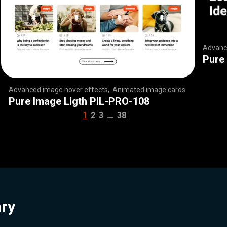
Advanc
,
,
,
,
,
,
,
,
,
,
,
,
,
,
,
,
,
,
,
,
,
,
,
,
,
,
,
,
Pure
Advanced image hover effects
,
Animated image cards
,
,
,
,
,
,
,
,
,
,
,
,
,
,
,
,
,
,
,
,
,
,
,
,
,
,
,
,
,
,
,
,
,
,
,
,
,
,
,
,
,
,
,
,
,
,
,
,
,
,
,
,
,
,
,
,
,
,
,
,
,
,
,
,
,
,
,
,
,
,
,
,
,
,
,
,
,
,
,
,
,
,
,
,
,
,
,
,
,
,
,
,
,
,
,
,
,
,
,
,
,
,
,
,
,
,
,
,
,
,
,
,
,
,
,
,
,
,
,
,
,
,
,
,
,
,
,
,
,
,
,
,
,
,
,
,
,
,
,
,
,
,
,
,
,
,
,
,
,
,
,
,
,
,
,
,
,
,
,
,
,
,
,
,
,
,
,
,
,
,
,
,
,
,
,
,
,
,
,
,
,
,
,
,
,
Pure Image Ligth PIL-PRO-108
…
1
2
3
38
ary