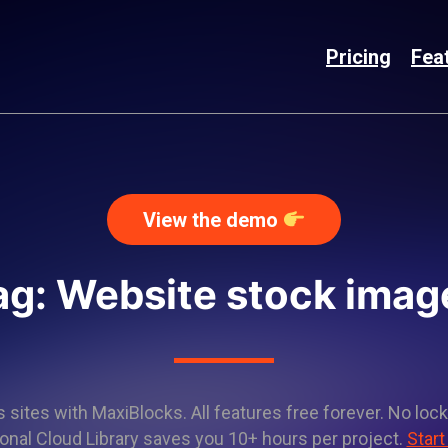
Pricing
Fea
View the demo
ag: Website stock imag
sites with MaxiBlocks. All features free forever. No lock
onal Cloud Library saves you 10+ hours per project.
Start