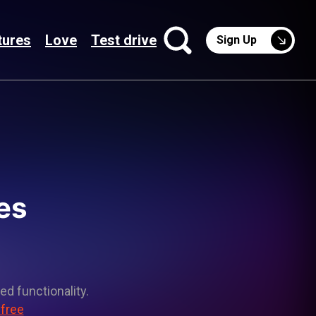
tures
Love
Test drive
Sign Up
es
ed functionality.
 free