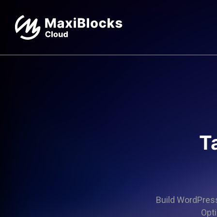
T
Build WordPress 
Opti