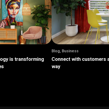
Blog
,
Business
logy is transforming
Connect with customers a
es
way