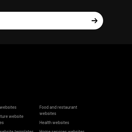
websites
Food and restaurant
websites
cture website
es
Health websites
website templates
Home services websites