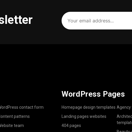
Your
sletter
email
address
(Required)
WordPress Pages
ordPress contact form
Homepage design templates
Agency 
ontent patterns
Landing pages websites
Archite
templat
ebsite team
404 pages
Beauty 