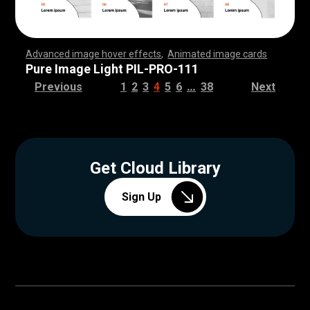
Advanced image hover effects
,
Animated image cards
,
,
,
,
,
,
,
,
,
,
,
,
,
,
,
,
,
,
,
,
,
,
,
,
,
,
,
,
,
,
,
,
,
,
,
,
,
,
,
,
,
,
,
,
,
,
,
,
,
,
,
,
,
,
,
,
,
,
,
,
,
,
,
,
,
,
,
,
,
,
,
,
,
,
,
,
,
,
,
,
,
,
,
,
,
,
,
,
,
,
,
,
,
,
,
,
,
,
,
,
,
,
,
,
,
,
,
,
,
,
,
,
,
,
,
,
,
,
,
,
,
,
,
,
,
,
,
,
,
,
,
,
,
,
,
,
,
,
,
,
,
,
,
,
,
,
,
,
,
,
,
,
,
,
,
,
,
,
,
,
,
,
,
,
,
,
,
,
,
,
,
,
,
,
,
,
,
,
,
,
,
,
,
,
,
Pure Image Light PIL-PRO-111
…
Previous
1
2
3
4
5
6
38
Next
Get Cloud Library
Sign Up