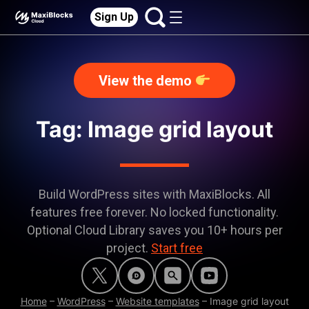
Sign Up
View the demo
Tag: Image grid layout
Build WordPress sites with MaxiBlocks. All
features free forever. No locked functionality.
Optional Cloud Library saves you 10+ hours per
project.
Start free
Home
–
WordPress
–
Website templates
–
Image grid layout