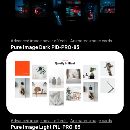
Advanced image hover effects
,
Animated image cards
,
,
,
,
,
,
,
,
,
,
,
,
,
,
,
,
,
,
,
,
,
,
,
,
,
,
,
,
,
,
,
,
,
,
,
,
,
,
,
,
,
,
,
,
,
,
,
,
,
,
,
,
,
,
,
,
,
,
,
,
,
,
,
,
,
,
,
,
,
,
,
,
,
,
,
,
,
,
,
,
,
,
,
,
,
,
,
,
,
,
,
,
,
,
,
,
,
,
,
,
,
,
,
,
,
,
,
,
,
,
,
,
,
,
,
,
,
,
,
,
,
,
,
,
,
,
,
,
,
,
,
,
,
,
,
,
,
,
,
,
,
,
,
,
,
,
,
,
,
,
,
,
,
,
,
,
,
,
,
,
,
,
,
,
,
,
,
,
,
,
,
,
,
,
,
,
,
,
,
,
,
,
,
,
,
Pure Image Dark PID-PRO-85
Advanced image hover effects
,
Animated image cards
,
,
,
,
,
,
,
,
,
,
,
,
,
,
,
,
,
,
,
,
,
,
,
,
,
,
,
,
,
,
,
,
,
,
,
,
,
,
,
,
,
,
,
,
,
,
,
,
,
,
,
,
,
,
,
,
,
,
,
,
,
,
,
,
,
,
,
,
,
,
,
,
,
,
,
,
,
,
,
,
,
,
,
,
,
,
,
,
,
,
,
,
,
,
,
,
,
,
,
,
,
,
,
,
,
,
,
,
,
,
,
,
,
,
,
,
,
,
,
,
,
,
,
,
,
,
,
,
,
,
,
,
,
,
,
,
,
,
,
,
,
,
,
,
,
,
,
,
,
,
,
,
,
,
,
,
,
,
,
,
,
,
,
,
,
,
,
,
,
,
,
,
,
,
,
,
,
,
,
,
,
,
,
,
,
Pure Image Light PIL-PRO-85