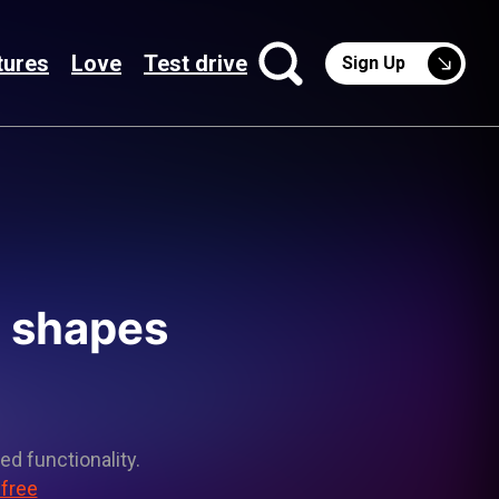
tures
Love
Test drive
Sign Up
m shapes
ed functionality.
 free