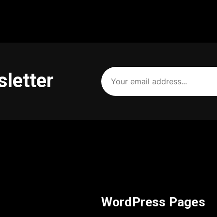
Your
sletter
email
address
(Required)
WordPress Pages