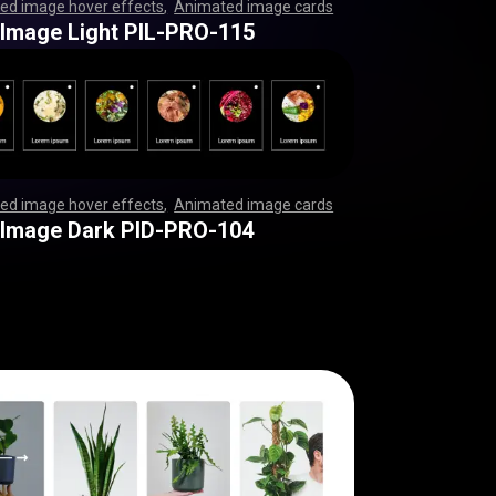
ed image hover effects
,
Animated image cards
,
,
,
,
,
,
,
,
,
,
,
,
,
,
,
,
,
,
,
,
,
,
,
,
,
,
,
,
,
,
,
,
,
,
,
,
,
,
,
,
,
,
,
,
,
,
,
,
,
,
,
,
,
,
,
,
,
,
,
,
,
,
,
,
,
,
,
,
,
,
,
,
,
,
,
,
,
,
,
,
,
,
,
,
,
,
,
,
,
,
,
,
,
,
,
,
,
,
,
,
,
,
,
,
,
,
,
,
,
,
,
,
,
,
,
,
,
,
,
,
,
,
,
,
,
,
,
,
,
,
,
,
,
,
,
,
,
,
,
,
,
,
,
,
,
,
,
,
,
,
,
,
,
,
,
,
,
 Image Light PIL-PRO-115
ed image hover effects
,
Animated image cards
,
,
,
,
,
,
,
,
,
,
,
,
,
,
,
,
,
,
,
,
,
,
,
,
,
,
,
,
,
,
,
,
,
,
,
,
,
,
,
,
,
,
,
,
,
,
,
,
,
,
,
,
,
,
,
,
,
,
,
,
,
,
,
,
,
,
,
,
,
,
,
,
,
,
,
,
,
,
,
,
,
,
,
,
,
,
,
,
,
,
,
,
,
,
,
,
,
,
,
,
,
,
,
,
,
,
,
,
,
,
,
,
,
,
,
,
,
,
,
,
,
,
,
,
,
,
,
,
,
,
,
,
,
,
,
,
,
,
,
,
,
,
,
,
,
,
,
,
,
,
,
,
,
,
,
,
,
 Image Dark PID-PRO-104