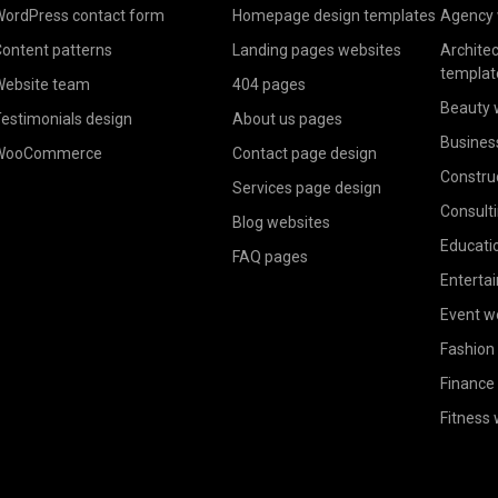
ordPress contact form
Homepage design templates
Agency 
ontent patterns
Landing pages websites
Archite
templat
ebsite team
404 pages
Beauty 
estimonials design
About us pages
Busines
WooCommerce
Contact page design
Constru
Services page design
Consult
Blog websites
Educati
FAQ pages
Enterta
Event w
Fashion
Finance
Fitness