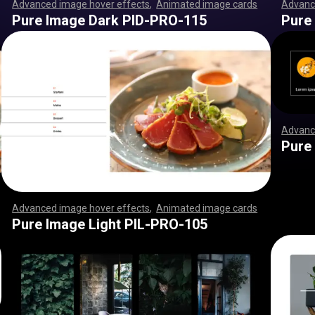
Advanced image hover effects
,
Animated image cards
,
Advanc
,
,
,
,
,
,
,
,
,
,
,
,
,
,
,
,
,
,
,
,
,
,
,
,
,
,
,
,
,
,
,
,
,
,
,
,
,
,
,
,
,
,
,
,
,
,
,
,
,
,
,
,
,
,
,
,
,
,
,
,
,
,
,
,
,
,
,
,
,
,
,
,
,
,
,
,
,
,
,
,
,
,
,
,
,
,
,
,
,
,
,
,
,
,
,
,
,
,
,
,
,
,
,
,
,
,
,
,
,
,
,
,
,
,
,
,
,
,
,
,
,
,
,
,
,
,
,
,
,
,
,
,
,
,
,
,
,
,
,
,
,
,
,
,
,
,
,
,
,
,
,
,
,
,
,
,
,
,
,
,
,
,
,
,
,
,
,
,
,
,
,
,
,
,
,
,
,
,
,
,
,
,
,
,
,
,
,
,
,
,
,
,
,
,
,
,
,
,
,
,
,
,
,
,
,
,
,
,
,
,
,
,
Pure Image Dark PID-PRO-115
Pure
Advanc
,
,
,
,
,
,
,
,
,
,
,
,
,
,
,
,
,
,
,
,
,
,
,
,
,
,
,
,
Pure
Advanced image hover effects
,
Animated image cards
,
,
,
,
,
,
,
,
,
,
,
,
,
,
,
,
,
,
,
,
,
,
,
,
,
,
,
,
,
,
,
,
,
,
,
,
,
,
,
,
,
,
,
,
,
,
,
,
,
,
,
,
,
,
,
,
,
,
,
,
,
,
,
,
,
,
,
,
,
,
,
,
,
,
,
,
,
,
,
,
,
,
,
,
,
,
,
,
,
,
,
,
,
,
,
,
,
,
,
,
,
,
,
,
,
,
,
,
,
,
,
,
,
,
,
,
,
,
,
,
,
,
,
,
,
,
,
,
,
,
,
,
,
,
,
,
,
,
,
,
,
,
,
,
,
,
,
,
,
,
,
,
,
,
,
,
,
,
,
,
,
,
,
,
,
,
,
,
,
,
,
,
,
,
,
,
,
,
,
,
,
,
,
,
,
Pure Image Light PIL-PRO-105