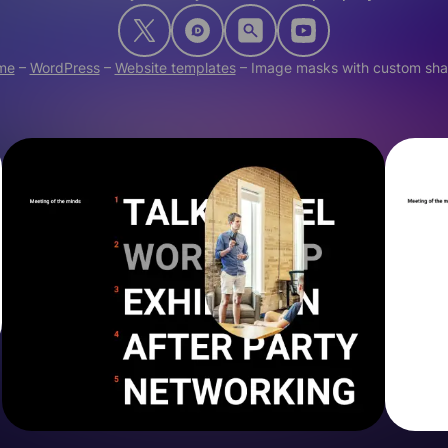
me
–
WordPress
–
Website templates
–
Image masks with custom sh