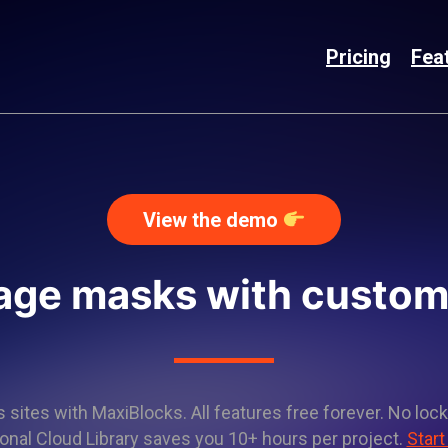
Pricing
Fea
View the demo
age masks with custo
sites with MaxiBlocks. All features free forever. No lock
onal Cloud Library saves you 10+ hours per project.
Start