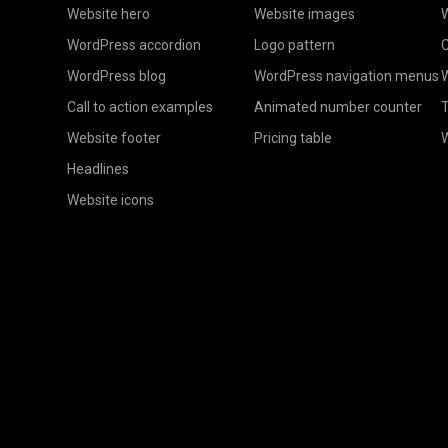
Website hero
Website images
W
WordPress accordion
Logo pattern
C
WordPress blog
WordPress navigation menus
W
Call to action examples
Animated number counter
T
Website footer
Pricing table
Headlines
Website icons