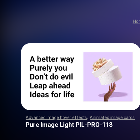
Ho
Advanced image hover effects
,
Animated image cards
,
,
,
,
,
,
,
,
,
,
,
,
,
,
,
,
,
,
,
,
,
,
,
,
,
,
,
,
,
,
,
,
,
,
,
,
,
,
,
,
,
,
,
,
,
,
,
,
,
,
,
,
,
,
,
,
,
,
,
,
,
,
,
,
,
,
,
,
,
,
,
,
,
,
,
,
,
,
,
,
,
,
,
,
,
,
,
,
,
,
,
,
,
,
,
,
,
,
,
,
,
,
,
,
,
,
,
,
,
,
,
,
,
,
,
,
,
,
,
,
,
,
,
,
,
,
,
,
,
,
,
,
,
,
,
,
,
,
,
,
,
,
,
,
,
,
,
,
,
,
,
,
,
,
,
,
,
,
,
,
,
,
,
,
,
,
,
,
,
,
,
,
,
,
,
,
,
,
,
,
,
,
,
,
,
Pure Image Light PIL-PRO-118