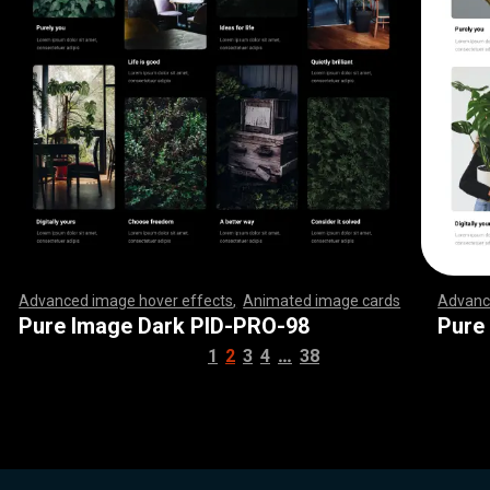
Advanced image hover effects
,
Animated image cards
,
Advanc
,
,
,
,
,
,
,
,
,
,
,
,
,
,
,
,
,
,
,
,
,
,
,
,
,
,
,
,
,
,
,
,
,
,
,
,
,
,
,
,
,
,
,
,
,
,
,
,
,
,
,
,
,
,
,
,
,
,
,
,
,
,
,
,
,
,
,
,
,
,
,
,
,
,
,
,
,
,
,
,
,
,
,
,
,
,
,
,
,
,
,
,
,
,
,
,
,
,
,
,
,
,
,
,
,
,
,
,
,
,
,
,
,
,
,
,
,
,
,
,
,
,
,
,
,
,
,
,
,
,
,
,
,
,
,
,
,
,
,
,
,
,
,
,
,
,
,
,
,
,
,
,
,
,
,
,
,
,
,
,
,
,
,
,
,
,
,
,
,
,
,
,
,
,
,
,
,
,
,
,
,
,
,
,
,
,
,
,
,
,
,
,
,
,
,
,
,
,
,
,
,
,
,
,
,
,
,
,
,
,
,
,
Pure Image Dark PID-PRO-98
Pure
…
1
2
3
4
38