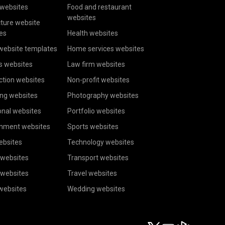
websites
Food and restaurant
websites
cture website
es
Health websites
website templates
Home services websites
s websites
Law firm websites
ction websites
Non-profit websites
ing websites
Photography websites
onal websites
Portfolio websites
inment websites
Sports websites
ebsites
Technology websites
 websites
Transport websites
 websites
Travel websites
 websites
Wedding websites