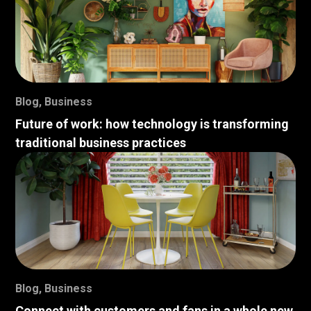
Blog
,
Business
Future of work: how technology is transforming
traditional business practices
Blog
,
Business
Connect with customers and fans in a whole new