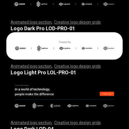
Animated logo section
,
Creative logo design grids
,
,
,
,
,
,
,
,
,
,
,
,
,
,
,
,
,
,
,
,
,
,
,
,
,
,
,
,
,
,
,
,
,
,
,
,
,
,
,
,
,
,
,
,
,
,
,
,
,
,
,
,
,
,
,
,
,
,
,
,
,
,
,
,
,
,
,
,
,
,
,
,
,
,
,
,
,
,
,
,
,
,
,
,
,
,
,
,
,
,
,
,
,
,
,
,
,
,
,
,
,
,
,
,
,
,
,
,
,
,
,
,
,
,
,
,
,
,
Logo Dark Pro LOD-PRO-01
Animated logo section
,
Creative logo design grids
,
,
,
,
,
,
,
,
,
,
,
,
,
,
,
,
,
,
,
,
,
,
,
,
,
,
,
,
,
,
,
,
,
,
,
,
,
,
,
,
,
,
,
,
,
,
,
,
,
,
,
,
,
,
,
,
,
,
,
,
,
,
,
,
,
,
,
,
,
,
,
,
,
,
,
,
,
,
,
,
,
,
,
,
,
,
,
,
,
,
,
,
,
,
,
,
,
,
,
,
,
,
,
,
,
,
,
,
,
,
,
,
,
,
,
,
,
,
Logo Light Pro LOL-PRO-01
Animated logo section
,
Creative logo design grids
,
,
,
,
,
,
,
,
,
,
,
,
,
,
,
,
,
,
,
,
,
,
,
,
,
,
,
,
,
,
,
,
,
,
,
,
,
,
,
,
,
,
,
,
,
,
,
,
,
,
,
,
,
,
,
,
,
,
,
,
,
,
,
,
,
,
,
,
,
,
,
,
,
,
,
,
,
,
,
,
,
,
,
,
,
,
,
,
,
,
,
,
,
,
,
,
,
,
,
,
,
,
,
,
,
,
,
,
,
,
,
,
,
,
,
,
,
,
Logo Dark LOD-04