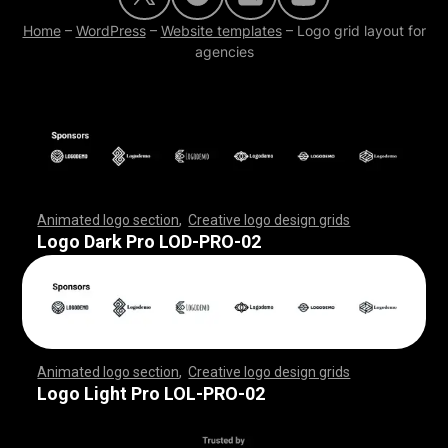
Home
–
WordPress
–
Website templates
–
Logo grid layout for
agencies
Animated logo section
,
Creative logo design grids
,
,
,
,
,
,
,
,
,
,
,
,
,
,
,
,
,
,
,
,
,
,
,
,
,
,
,
,
,
,
,
,
,
,
,
,
,
,
,
,
,
,
,
,
,
,
,
,
,
,
,
,
,
,
,
,
,
,
,
,
,
,
,
,
,
,
,
,
,
,
,
,
,
,
,
,
,
,
,
,
,
,
,
,
,
,
,
,
,
,
,
,
,
,
,
,
,
,
,
,
,
,
,
,
,
,
,
,
,
,
,
,
,
,
,
,
,
,
Logo Dark Pro LOD-PRO-02
Animated logo section
,
Creative logo design grids
,
,
,
,
,
,
,
,
,
,
,
,
,
,
,
,
,
,
,
,
,
,
,
,
,
,
,
,
,
,
,
,
,
,
,
,
,
,
,
,
,
,
,
,
,
,
,
,
,
,
,
,
,
,
,
,
,
,
,
,
,
,
,
,
,
,
,
,
,
,
,
,
,
,
,
,
,
,
,
,
,
,
,
,
,
,
,
,
,
,
,
,
,
,
,
,
,
,
,
,
,
,
,
,
,
,
,
,
,
,
,
,
,
,
,
,
,
,
Logo Light Pro LOL-PRO-02