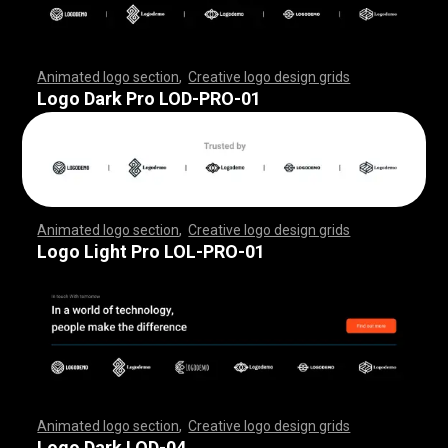
Animated logo section
,
Creative logo design grids
,
,
,
,
,
,
,
,
,
,
,
,
,
,
,
,
,
,
,
,
,
,
,
,
,
,
,
,
,
,
,
,
,
,
,
,
,
,
,
,
,
,
,
,
,
,
,
,
,
,
,
,
,
,
,
,
,
,
,
,
,
,
,
,
,
,
,
,
,
,
,
,
,
,
,
,
,
,
,
,
,
,
,
,
,
,
,
,
,
,
,
,
,
,
,
,
,
,
,
,
,
,
,
,
,
,
,
,
,
,
,
,
,
,
,
,
,
,
Logo Dark Pro LOD-PRO-01
Animated logo section
,
Creative logo design grids
,
,
,
,
,
,
,
,
,
,
,
,
,
,
,
,
,
,
,
,
,
,
,
,
,
,
,
,
,
,
,
,
,
,
,
,
,
,
,
,
,
,
,
,
,
,
,
,
,
,
,
,
,
,
,
,
,
,
,
,
,
,
,
,
,
,
,
,
,
,
,
,
,
,
,
,
,
,
,
,
,
,
,
,
,
,
,
,
,
,
,
,
,
,
,
,
,
,
,
,
,
,
,
,
,
,
,
,
,
,
,
,
,
,
,
,
,
,
Logo Light Pro LOL-PRO-01
Animated logo section
,
Creative logo design grids
,
,
,
,
,
,
,
,
,
,
,
,
,
,
,
,
,
,
,
,
,
,
,
,
,
,
,
,
,
,
,
,
,
,
,
,
,
,
,
,
,
,
,
,
,
,
,
,
,
,
,
,
,
,
,
,
,
,
,
,
,
,
,
,
,
,
,
,
,
,
,
,
,
,
,
,
,
,
,
,
,
,
,
,
,
,
,
,
,
,
,
,
,
,
,
,
,
,
,
,
,
,
,
,
,
,
,
,
,
,
,
,
,
,
,
,
,
,
Logo Dark LOD-04