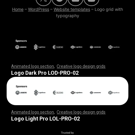
Home
–
WordPress
–
Website templates
–
Logo grid with
typography
Animated logo section
,
Creative logo design grids
,
,
,
,
,
,
,
,
,
,
,
,
,
,
,
,
,
,
,
,
,
,
,
,
,
,
,
,
,
,
,
,
,
,
,
,
,
,
,
,
,
,
,
,
,
,
,
,
,
,
,
,
,
,
,
,
,
,
,
,
,
,
,
,
,
,
,
,
,
,
,
,
,
,
,
,
,
,
,
,
,
,
,
,
,
,
,
,
,
,
,
,
,
,
,
,
,
,
,
,
,
,
,
,
,
,
,
,
,
,
,
,
,
,
,
,
,
,
Logo Dark Pro LOD-PRO-02
Animated logo section
,
Creative logo design grids
,
,
,
,
,
,
,
,
,
,
,
,
,
,
,
,
,
,
,
,
,
,
,
,
,
,
,
,
,
,
,
,
,
,
,
,
,
,
,
,
,
,
,
,
,
,
,
,
,
,
,
,
,
,
,
,
,
,
,
,
,
,
,
,
,
,
,
,
,
,
,
,
,
,
,
,
,
,
,
,
,
,
,
,
,
,
,
,
,
,
,
,
,
,
,
,
,
,
,
,
,
,
,
,
,
,
,
,
,
,
,
,
,
,
,
,
,
,
Logo Light Pro LOL-PRO-02