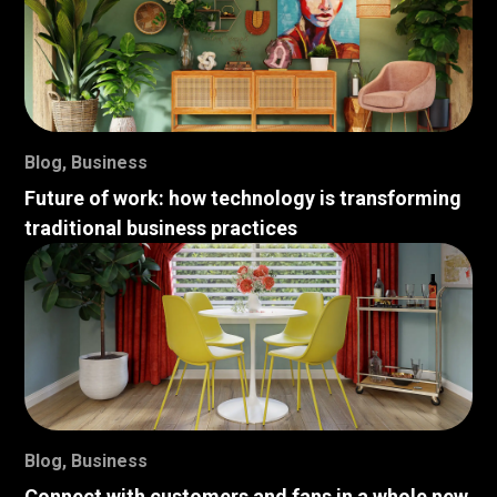
Blog
,
Business
Future of work: how technology is transforming
traditional business practices
Blog
,
Business
Connect with customers and fans in a whole new