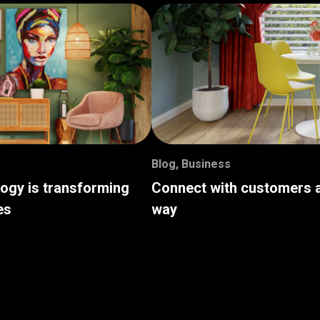
Blog
,
Business
logy is transforming
Connect with customers a
es
way