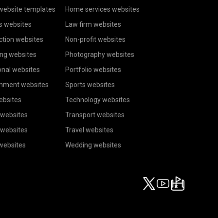
website templates
Home services websites
s websites
Law firm websites
ction websites
Non-profit websites
ing websites
Photography websites
onal websites
Portfolio websites
inment websites
Sports websites
ebsites
Technology websites
 websites
Transport websites
 websites
Travel websites
 websites
Wedding websites