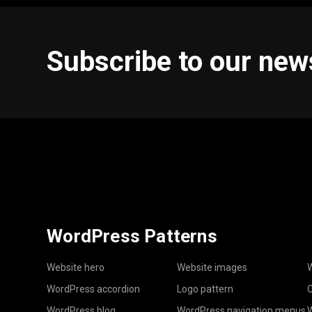
Subscribe to our new
WordPress Patterns
Website hero
Website images
W
WordPress accordion
Logo pattern
C
WordPress blog
WordPress navigation menus
W