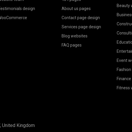
Beauty 
estimonials design
About us pages
Busines
WooCommerce
Contact page design
Constru
Services page design
Consult
Blog websites
Educati
FAQ pages
Enterta
Event w
Fashion
Finance
Fitness
W, United Kingdom