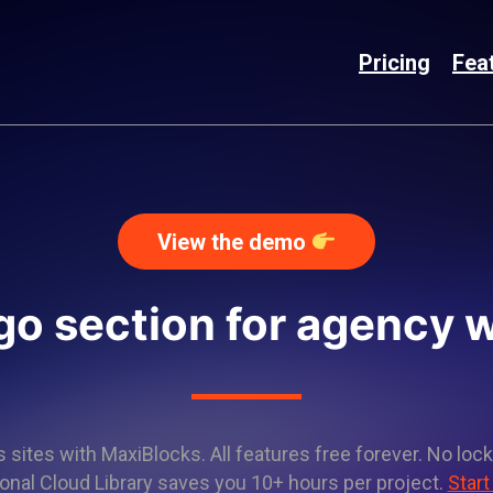
Pricing
Fea
View the demo
go section for agency 
sites with MaxiBlocks. All features free forever. No lock
onal Cloud Library saves you 10+ hours per project.
Start