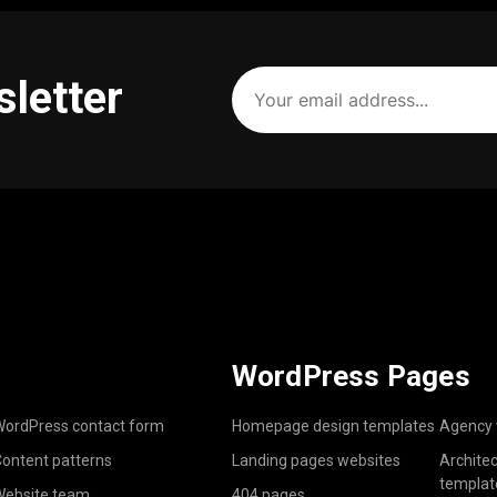
Your
sletter
email
address
(Required)
WordPress Pages
ordPress contact form
Homepage design templates
Agency 
ontent patterns
Landing pages websites
Archite
templat
ebsite team
404 pages