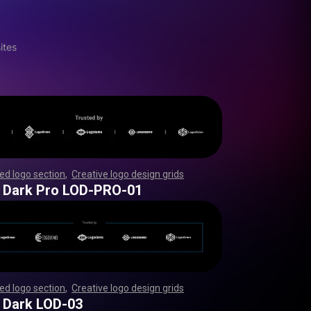
ites
d logo section
,
Creative logo design grids
,
,
,
,
,
,
,
,
,
,
,
,
,
,
,
,
,
,
,
,
,
,
,
,
,
,
,
,
,
,
,
,
,
,
,
,
,
,
,
,
,
,
,
,
,
,
,
,
,
,
,
,
,
,
,
,
,
,
,
,
,
,
,
,
,
,
,
,
,
,
,
,
,
,
,
,
,
,
,
,
,
,
,
,
,
,
,
,
,
,
,
,
,
,
,
,
,
,
,
,
,
,
,
,
 Dark Pro LOD-PRO-01
d logo section
,
Creative logo design grids
,
,
,
,
,
,
,
,
,
,
,
,
,
,
,
,
,
,
,
,
,
,
,
,
,
,
,
,
,
,
,
,
,
,
,
,
,
,
,
,
,
,
,
,
,
,
,
,
,
,
,
,
,
,
,
,
,
,
,
,
,
,
,
,
,
,
,
,
,
,
,
,
,
,
,
,
,
,
,
,
,
,
,
,
,
,
,
,
,
,
,
,
,
,
,
,
,
,
,
,
,
,
,
,
 Dark LOD-03