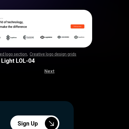
d logo section
,
Creative logo design grids
,
,
,
,
,
,
,
,
,
,
,
,
,
,
,
,
,
,
,
,
,
,
,
,
,
,
,
,
,
,
,
,
,
,
,
,
,
,
,
,
,
,
,
,
,
,
,
,
,
,
,
,
,
,
,
,
,
,
,
,
,
,
,
,
,
,
,
,
,
,
,
,
,
,
,
,
,
,
,
,
,
,
,
,
,
,
,
,
,
,
,
,
,
,
,
,
,
,
,
,
,
,
,
,
 Light LOL-04
Next
Sign Up