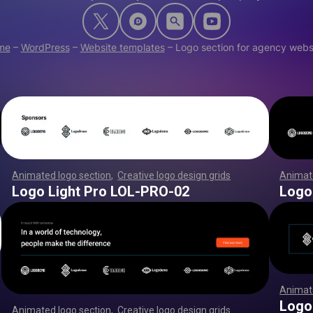
me
–
WordPress
–
Website templates
–
Logo section for agency webs
Animated logo section
,
Creative logo design grids
,
,
,
,
,
,
,
Animate
,
,
,
,
,
,
,
,
,
,
,
,
,
,
,
,
,
,
,
,
,
,
,
,
,
,
,
,
,
,
,
,
,
,
,
,
,
,
,
,
,
,
,
,
,
,
,
,
,
,
,
,
,
,
,
,
,
,
,
,
,
,
,
,
,
,
,
,
,
,
,
,
,
,
,
,
,
,
,
,
,
,
,
,
,
,
,
,
,
,
,
,
,
,
,
,
,
,
,
,
,
,
,
,
,
,
,
,
,
,
,
,
,
,
,
,
,
,
,
,
,
,
,
,
,
Logo Light Pro LOL-PRO-02
Logo
Animate
,
,
,
,
,
,
,
,
,
,
,
,
,
,
Logo
Animated logo section
,
Creative logo design grids
,
,
,
,
,
,
,