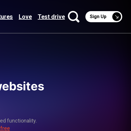
tures
Love
Test drive
Sign Up
websites
ed functionality.
 free