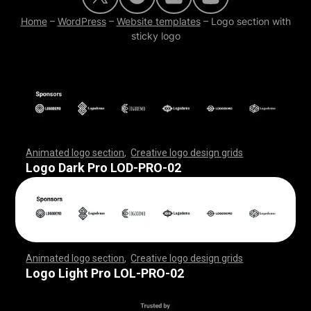
Home
–
WordPress
–
Website templates
–
Logo section with
sticky logo
Animated logo section
,
Creative logo design grids
,
,
,
,
,
,
,
,
,
,
,
,
,
,
,
,
,
,
,
,
,
,
,
,
,
,
,
,
,
,
,
,
,
,
,
,
,
,
,
,
,
,
,
,
,
,
,
,
,
,
,
,
,
,
,
,
,
,
,
,
,
,
,
,
,
,
,
,
,
,
,
,
,
,
,
,
,
,
,
,
,
,
,
,
,
,
,
,
,
,
,
,
,
,
,
,
,
,
,
,
,
,
,
,
,
,
,
,
,
,
,
,
,
,
,
,
,
,
Logo Dark Pro LOD-PRO-02
Animated logo section
,
Creative logo design grids
,
,
,
,
,
,
,
,
,
,
,
,
,
,
,
,
,
,
,
,
,
,
,
,
,
,
,
,
,
,
,
,
,
,
,
,
,
,
,
,
,
,
,
,
,
,
,
,
,
,
,
,
,
,
,
,
,
,
,
,
,
,
,
,
,
,
,
,
,
,
,
,
,
,
,
,
,
,
,
,
,
,
,
,
,
,
,
,
,
,
,
,
,
,
,
,
,
,
,
,
,
,
,
,
,
,
,
,
,
,
,
,
,
,
,
,
,
,
Logo Light Pro LOL-PRO-02