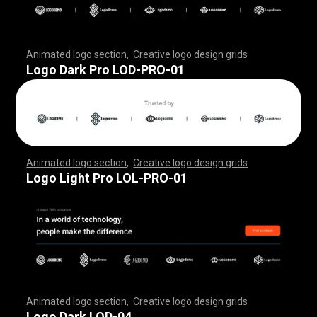
Animated logo section
,
Creative logo design grids
,
,
,
,
,
,
,
,
,
,
,
,
,
,
,
,
,
,
,
,
,
,
,
,
,
,
,
,
,
,
,
,
,
,
,
,
,
,
,
,
,
,
,
,
,
,
,
,
,
,
,
,
,
,
,
,
,
,
,
,
,
,
,
,
,
,
,
,
,
,
,
,
,
,
,
,
,
,
,
,
,
,
,
,
,
,
,
,
,
,
,
,
,
,
,
,
,
,
,
,
,
,
,
,
,
,
,
,
,
,
,
,
,
,
,
,
,
,
Logo Dark Pro LOD-PRO-01
Animated logo section
,
Creative logo design grids
,
,
,
,
,
,
,
,
,
,
,
,
,
,
,
,
,
,
,
,
,
,
,
,
,
,
,
,
,
,
,
,
,
,
,
,
,
,
,
,
,
,
,
,
,
,
,
,
,
,
,
,
,
,
,
,
,
,
,
,
,
,
,
,
,
,
,
,
,
,
,
,
,
,
,
,
,
,
,
,
,
,
,
,
,
,
,
,
,
,
,
,
,
,
,
,
,
,
,
,
,
,
,
,
,
,
,
,
,
,
,
,
,
,
,
,
,
,
Logo Light Pro LOL-PRO-01
Animated logo section
,
Creative logo design grids
,
,
,
,
,
,
,
,
,
,
,
,
,
,
,
,
,
,
,
,
,
,
,
,
,
,
,
,
,
,
,
,
,
,
,
,
,
,
,
,
,
,
,
,
,
,
,
,
,
,
,
,
,
,
,
,
,
,
,
,
,
,
,
,
,
,
,
,
,
,
,
,
,
,
,
,
,
,
,
,
,
,
,
,
,
,
,
,
,
,
,
,
,
,
,
,
,
,
,
,
,
,
,
,
,
,
,
,
,
,
,
,
,
,
,
,
,
,
Logo Dark LOD-04