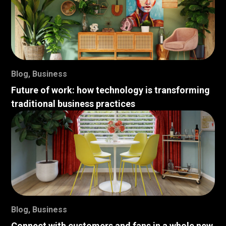
Blog
,
Business
Future of work: how technology is transforming
traditional business practices
Blog
,
Business
Connect with customers and fans in a whole new