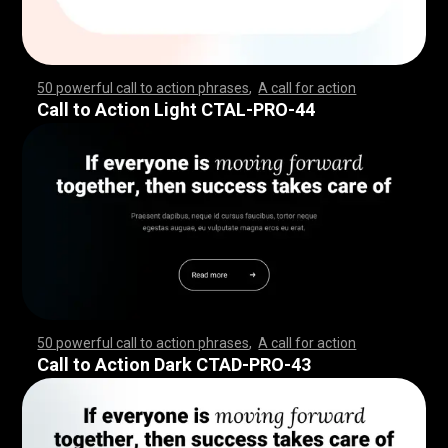
50 powerful call to action phrases
,
A call for action
,
,
,
,
,
,
,
,
,
,
,
,
,
,
,
,
,
,
,
,
,
,
,
,
,
,
,
,
,
,
,
,
,
,
,
,
,
,
,
,
,
,
,
,
,
,
,
,
,
,
,
,
,
,
,
,
,
,
,
,
,
,
,
,
,
,
,
,
,
,
,
,
,
,
,
,
,
,
,
,
,
,
,
,
,
,
,
,
,
,
,
,
,
,
,
,
,
,
,
,
,
,
,
,
,
,
,
,
,
,
,
,
,
,
,
,
,
,
,
,
,
,
,
,
,
,
,
,
,
,
,
,
,
,
,
,
,
,
,
,
,
,
,
,
,
,
,
,
,
,
,
,
,
,
,
,
Call to Action Light CTAL-PRO-44
50 powerful call to action phrases
,
A call for action
,
,
,
,
,
,
,
,
,
,
,
,
,
,
,
,
,
,
,
,
,
,
,
,
,
,
,
,
,
,
,
,
,
,
,
,
,
,
,
,
,
,
,
,
,
,
,
,
,
,
,
,
,
,
,
,
,
,
,
,
,
,
,
,
,
,
,
,
,
,
,
,
,
,
,
,
,
,
,
,
,
,
,
,
,
,
,
,
,
,
,
,
,
,
,
,
,
,
,
,
,
,
,
,
,
,
,
,
,
,
,
,
,
,
,
,
,
,
,
,
,
,
,
,
,
,
,
,
,
,
,
,
,
,
,
,
,
,
,
,
,
,
,
,
,
,
,
,
,
,
,
,
,
,
,
,
Call to Action Dark CTAD-PRO-43