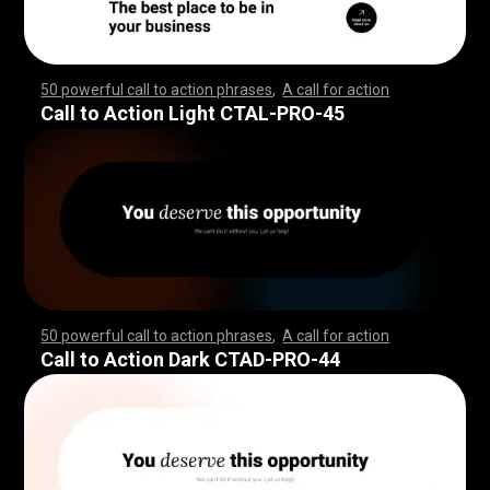
50 powerful call to action phrases
,
A call for action
,
,
,
,
,
,
,
,
,
,
,
,
,
,
,
,
,
,
,
,
,
,
,
,
,
,
,
,
,
,
,
,
,
,
,
,
,
,
,
,
,
,
,
,
,
,
,
,
,
,
,
,
,
,
,
,
,
,
,
,
,
,
,
,
,
,
,
,
,
,
,
,
,
,
,
,
,
,
,
,
,
,
,
,
,
,
,
,
,
,
,
,
,
,
,
,
,
,
,
,
,
,
,
,
,
,
,
,
,
,
,
,
,
,
,
,
,
,
,
,
,
,
,
,
,
,
,
,
,
,
,
,
,
,
,
,
,
,
,
,
,
,
,
,
,
,
,
,
,
,
,
,
,
,
,
,
Call to Action Light CTAL-PRO-45
50 powerful call to action phrases
,
A call for action
,
,
,
,
,
,
,
,
,
,
,
,
,
,
,
,
,
,
,
,
,
,
,
,
,
,
,
,
,
,
,
,
,
,
,
,
,
,
,
,
,
,
,
,
,
,
,
,
,
,
,
,
,
,
,
,
,
,
,
,
,
,
,
,
,
,
,
,
,
,
,
,
,
,
,
,
,
,
,
,
,
,
,
,
,
,
,
,
,
,
,
,
,
,
,
,
,
,
,
,
,
,
,
,
,
,
,
,
,
,
,
,
,
,
,
,
,
,
,
,
,
,
,
,
,
,
,
,
,
,
,
,
,
,
,
,
,
,
,
,
,
,
,
,
,
,
,
,
,
,
,
,
,
,
,
,
Call to Action Dark CTAD-PRO-44