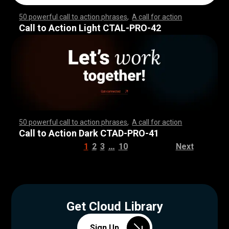
50 powerful call to action phrases
,
A call for action
,
,
,
,
,
,
,
,
,
,
,
,
,
,
,
,
,
,
,
,
,
,
,
,
,
,
,
,
,
,
,
,
,
,
,
,
,
,
,
,
,
,
,
,
,
,
,
,
,
,
,
,
,
,
,
,
,
,
,
,
,
,
,
,
,
,
,
,
,
,
,
,
,
,
,
,
,
,
,
,
,
,
,
,
,
,
,
,
,
,
,
,
,
,
,
,
,
,
,
,
,
,
,
,
,
,
,
,
,
,
,
,
,
,
,
,
,
,
,
,
,
,
,
,
,
,
,
,
,
,
,
,
,
,
,
,
,
,
,
,
,
,
,
,
,
,
,
,
,
,
,
,
,
,
,
,
Call to Action Light CTAL-PRO-42
50 powerful call to action phrases
,
A call for action
,
,
,
,
,
,
,
,
,
,
,
,
,
,
,
,
,
,
,
,
,
,
,
,
,
,
,
,
,
,
,
,
,
,
,
,
,
,
,
,
,
,
,
,
,
,
,
,
,
,
,
,
,
,
,
,
,
,
,
,
,
,
,
,
,
,
,
,
,
,
,
,
,
,
,
,
,
,
,
,
,
,
,
,
,
,
,
,
,
,
,
,
,
,
,
,
,
,
,
,
,
,
,
,
,
,
,
,
,
,
,
,
,
,
,
,
,
,
,
,
,
,
,
,
,
,
,
,
,
,
,
,
,
,
,
,
,
,
,
,
,
,
,
,
,
,
,
,
,
,
,
,
,
,
,
,
Call to Action Dark CTAD-PRO-41
…
1
2
3
10
Next
Get Cloud Library
Sign Up