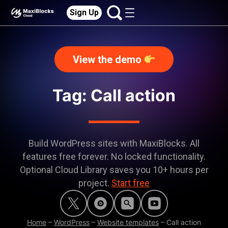
Sign Up
View the demo
Tag: Call action
Build WordPress sites with MaxiBlocks. All
features free forever. No locked functionality.
Optional Cloud Library saves you 10+ hours per
project.
Start free
Home
–
WordPress
–
Website templates
–
Call action