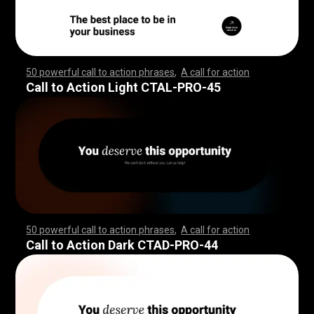
50 powerful call to action phrases
,
A call for action
,
,
,
,
,
,
,
,
,
,
,
,
,
,
,
,
,
,
,
,
,
,
,
,
,
,
,
,
,
,
,
,
,
,
,
,
,
,
,
,
,
,
,
,
,
,
,
,
,
,
,
,
,
,
,
,
,
,
,
,
,
,
,
,
,
,
,
,
,
,
,
,
,
,
,
,
,
,
,
,
,
,
,
,
,
,
,
,
,
,
,
,
,
,
,
,
,
,
,
,
,
,
,
,
,
,
,
,
,
,
,
,
,
,
,
,
,
,
,
,
,
,
,
,
,
,
,
,
,
,
,
,
,
,
,
,
,
,
,
,
,
,
,
,
,
,
,
,
,
,
,
,
,
,
,
,
Call to Action Light CTAL-PRO-45
50 powerful call to action phrases
,
A call for action
,
,
,
,
,
,
,
,
,
,
,
,
,
,
,
,
,
,
,
,
,
,
,
,
,
,
,
,
,
,
,
,
,
,
,
,
,
,
,
,
,
,
,
,
,
,
,
,
,
,
,
,
,
,
,
,
,
,
,
,
,
,
,
,
,
,
,
,
,
,
,
,
,
,
,
,
,
,
,
,
,
,
,
,
,
,
,
,
,
,
,
,
,
,
,
,
,
,
,
,
,
,
,
,
,
,
,
,
,
,
,
,
,
,
,
,
,
,
,
,
,
,
,
,
,
,
,
,
,
,
,
,
,
,
,
,
,
,
,
,
,
,
,
,
,
,
,
,
,
,
,
,
,
,
,
,
Call to Action Dark CTAD-PRO-44