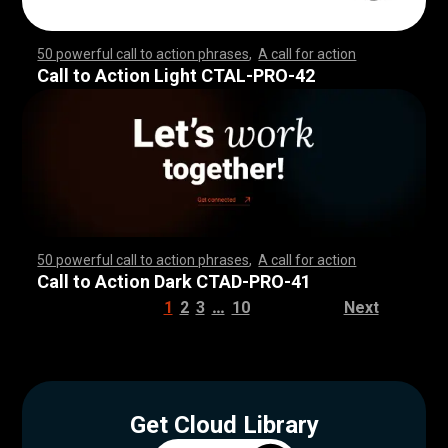
50 powerful call to action phrases
,
A call for action
,
,
,
,
,
,
,
,
,
,
,
,
,
,
,
,
,
,
,
,
,
,
,
,
,
,
,
,
,
,
,
,
,
,
,
,
,
,
,
,
,
,
,
,
,
,
,
,
,
,
,
,
,
,
,
,
,
,
,
,
,
,
,
,
,
,
,
,
,
,
,
,
,
,
,
,
,
,
,
,
,
,
,
,
,
,
,
,
,
,
,
,
,
,
,
,
,
,
,
,
,
,
,
,
,
,
,
,
,
,
,
,
,
,
,
,
,
,
,
,
,
,
,
,
,
,
,
,
,
,
,
,
,
,
,
,
,
,
,
,
,
,
,
,
,
,
,
,
,
,
,
,
,
,
,
,
Call to Action Light CTAL-PRO-42
50 powerful call to action phrases
,
A call for action
,
,
,
,
,
,
,
,
,
,
,
,
,
,
,
,
,
,
,
,
,
,
,
,
,
,
,
,
,
,
,
,
,
,
,
,
,
,
,
,
,
,
,
,
,
,
,
,
,
,
,
,
,
,
,
,
,
,
,
,
,
,
,
,
,
,
,
,
,
,
,
,
,
,
,
,
,
,
,
,
,
,
,
,
,
,
,
,
,
,
,
,
,
,
,
,
,
,
,
,
,
,
,
,
,
,
,
,
,
,
,
,
,
,
,
,
,
,
,
,
,
,
,
,
,
,
,
,
,
,
,
,
,
,
,
,
,
,
,
,
,
,
,
,
,
,
,
,
,
,
,
,
,
,
,
,
Call to Action Dark CTAD-PRO-41
…
1
2
3
10
Next
Get Cloud Library