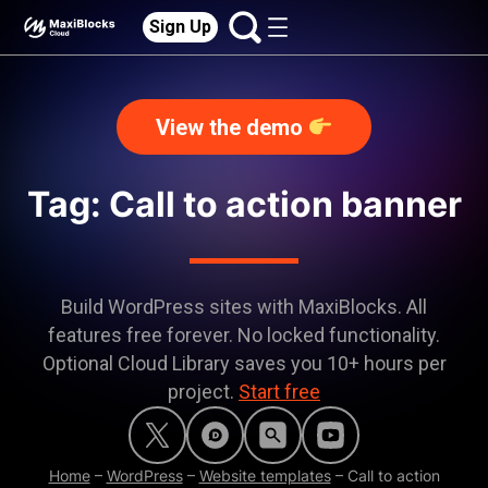
Sign Up
View the demo
Tag: Call to action banner
Build WordPress sites with MaxiBlocks. All
features free forever. No locked functionality.
Optional Cloud Library saves you 10+ hours per
project.
Start free
Home
–
WordPress
–
Website templates
–
Call to action