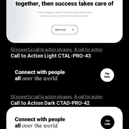
50 powerful call to action phrases
,
A call for action
,
,
,
,
,
,
,
,
,
,
,
,
,
,
,
,
,
,
,
,
,
,
,
,
,
,
,
,
,
,
,
,
,
,
,
,
,
,
,
,
,
,
,
,
,
,
,
,
,
,
,
,
,
,
,
,
,
,
,
,
,
,
,
,
,
,
,
,
,
,
,
,
,
,
,
,
,
,
,
,
,
,
,
,
,
,
,
,
,
,
,
,
,
,
,
,
,
,
,
,
,
,
,
,
,
,
,
,
,
,
,
,
,
,
,
,
,
,
,
,
,
,
,
,
,
,
,
,
,
,
,
,
,
,
,
,
,
,
,
,
,
,
,
,
,
,
,
,
,
,
,
,
,
,
,
,
Call to Action Light CTAL-PRO-43
50 powerful call to action phrases
,
A call for action
,
,
,
,
,
,
,
,
,
,
,
,
,
,
,
,
,
,
,
,
,
,
,
,
,
,
,
,
,
,
,
,
,
,
,
,
,
,
,
,
,
,
,
,
,
,
,
,
,
,
,
,
,
,
,
,
,
,
,
,
,
,
,
,
,
,
,
,
,
,
,
,
,
,
,
,
,
,
,
,
,
,
,
,
,
,
,
,
,
,
,
,
,
,
,
,
,
,
,
,
,
,
,
,
,
,
,
,
,
,
,
,
,
,
,
,
,
,
,
,
,
,
,
,
,
,
,
,
,
,
,
,
,
,
,
,
,
,
,
,
,
,
,
,
,
,
,
,
,
,
,
,
,
,
,
,
Call to Action Dark CTAD-PRO-42