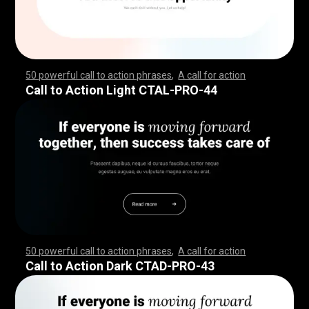
50 powerful call to action phrases
,
A call for action
,
,
,
,
,
,
,
,
,
,
,
,
,
,
,
,
,
,
,
,
,
,
,
,
,
,
,
,
,
,
,
,
,
,
,
,
,
,
,
,
,
,
,
,
,
,
,
,
,
,
,
,
,
,
,
,
,
,
,
,
,
,
,
,
,
,
,
,
,
,
,
,
,
,
,
,
,
,
,
,
,
,
,
,
,
,
,
,
,
,
,
,
,
,
,
,
,
,
,
,
,
,
,
,
,
,
,
,
,
,
,
,
,
,
,
,
,
,
,
,
,
,
,
,
,
,
,
,
,
,
,
,
,
,
,
,
,
,
,
,
,
,
,
,
,
,
,
,
,
,
,
,
,
,
,
,
Call to Action Light CTAL-PRO-44
50 powerful call to action phrases
,
A call for action
,
,
,
,
,
,
,
,
,
,
,
,
,
,
,
,
,
,
,
,
,
,
,
,
,
,
,
,
,
,
,
,
,
,
,
,
,
,
,
,
,
,
,
,
,
,
,
,
,
,
,
,
,
,
,
,
,
,
,
,
,
,
,
,
,
,
,
,
,
,
,
,
,
,
,
,
,
,
,
,
,
,
,
,
,
,
,
,
,
,
,
,
,
,
,
,
,
,
,
,
,
,
,
,
,
,
,
,
,
,
,
,
,
,
,
,
,
,
,
,
,
,
,
,
,
,
,
,
,
,
,
,
,
,
,
,
,
,
,
,
,
,
,
,
,
,
,
,
,
,
,
,
,
,
,
,
Call to Action Dark CTAD-PRO-43