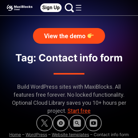
Sign Up
View the demo
Tag: Contact info form
Build WordPress sites with MaxiBlocks. All
features free forever. No locked functionality.
Optional Cloud Library saves you 10+ hours per
project.
Start free
Home
–
WordPress
–
Website templates
–
Contact info form