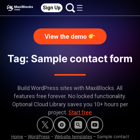
Sign Up
View the demo
Tag: Sample contact form
Build WordPress sites with MaxiBlocks. All
features free forever. No locked functionality.
Optional Cloud Library saves you 10+ hours per
project.
Start free
Home
–
WordPress
–
Website templates
–
Sample contact