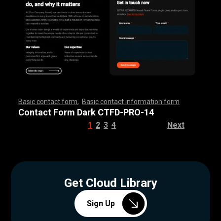
Basic contact form
,
Basic contact information form
,
,
,
,
,
,
,
,
,
,
,
,
,
,
,
,
,
,
,
,
,
,
,
,
,
,
,
,
,
,
,
,
,
,
,
,
,
,
,
,
,
,
,
,
,
,
,
,
,
,
,
,
,
,
,
,
,
,
,
,
,
,
,
,
,
,
,
,
,
,
,
,
,
,
,
,
,
,
,
,
,
,
,
,
,
,
,
,
,
,
,
,
,
,
,
,
,
,
,
,
,
,
,
,
,
,
,
,
,
,
,
,
,
,
,
,
,
,
Contact Form Dark CTFD-PRO-14
1
2
3
4
Next
Get Cloud Library
Sign Up