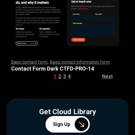
Basic contact form
,
Basic contact information form
,
,
,
,
,
,
,
,
,
,
,
,
,
,
,
,
,
,
,
,
,
,
,
,
,
,
,
,
,
,
,
,
,
,
,
,
,
,
,
,
,
,
,
,
,
,
,
,
,
,
,
,
,
,
,
,
,
,
,
,
,
,
,
,
,
,
,
,
,
,
,
,
,
,
,
,
,
,
,
,
,
,
,
,
,
,
,
,
,
,
,
,
,
,
,
,
,
,
,
,
,
,
,
,
,
,
,
,
,
,
,
,
,
,
,
,
,
,
Contact Form Dark CTFD-PRO-14
1
2
3
4
Next
Get Cloud Library
Sign Up