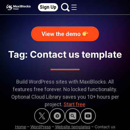
Sign Up
View the demo
Tag: Contact us template
Build WordPress sites with MaxiBlocks. All
features free forever. No locked functionality.
Optional Cloud Library saves you 10+ hours per
project.
Start free
Home
–
WordPress
–
Website templates
–
Contact us