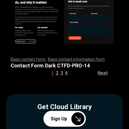
Basic contact form
,
Basic contact information form
,
,
,
,
,
,
,
,
,
,
,
,
,
,
,
,
,
,
,
,
,
,
,
,
,
,
,
,
,
,
,
,
,
,
,
,
,
,
,
,
,
,
,
,
,
,
,
,
,
,
,
,
,
,
,
,
,
,
,
,
,
,
,
,
,
,
,
,
,
,
,
,
,
,
,
,
,
,
,
,
,
,
,
,
,
,
,
,
,
,
,
,
,
,
,
,
,
,
,
,
,
,
,
,
,
,
,
,
,
,
,
,
,
,
,
,
,
,
Contact Form Dark CTFD-PRO-14
1
2
3
4
Next
Get Cloud Library
Sign Up