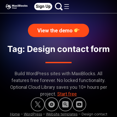
Sign Up
View the demo
Tag: Design contact form
Build WordPress sites with MaxiBlocks. All
features free forever. No locked functionality.
Optional Cloud Library saves you 10+ hours per
project.
Start free
Home
–
WordPress
–
Website templates
–
Design contact