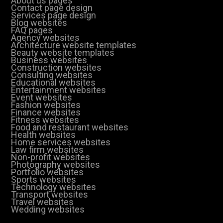
About us pages
Contact page design
Services page design
Blog websites
FAQ pages
Agency websites
Architecture website templates
Beauty website templates
Business websites
Construction websites
Consulting websites
Educational websites
Entertainment websites
Event websites
Fashion websites
Finance websites
Fitness websites
Food and restaurant websites
Health websites
Home services websites
Law firm websites
Non-profit websites
Photography websites
Portfolio websites
Sports websites
Technology websites
Transport websites
Travel websites
Wedding websites