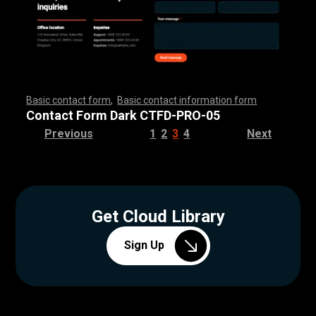
Basic contact form
,
Basic contact information form
,
,
,
,
,
,
,
,
,
,
,
,
,
,
,
,
,
,
,
,
,
,
,
,
,
,
,
,
,
,
,
,
,
,
,
,
,
,
,
,
,
,
,
,
,
,
,
,
,
,
,
,
,
,
,
,
,
,
,
,
,
,
,
,
,
,
,
,
,
,
,
,
,
,
,
,
,
,
,
,
,
,
,
,
,
,
,
,
,
,
,
,
,
,
,
,
,
,
,
,
,
,
,
,
,
,
,
,
,
,
,
,
,
,
,
,
,
,
Contact Form Dark CTFD-PRO-05
Previous
1
2
3
4
Next
Get Cloud Library
Sign Up