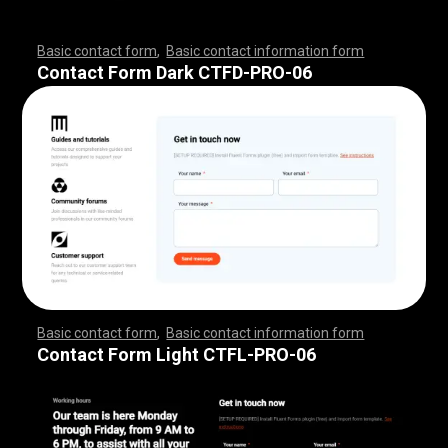
Basic contact form
,
Basic contact information form
,
,
,
,
,
,
,
,
,
,
,
,
,
,
,
,
,
,
,
,
,
,
,
,
,
,
,
,
,
,
,
,
,
,
,
,
,
,
,
,
,
,
,
,
,
,
,
,
,
,
,
,
,
,
,
,
,
,
,
,
,
,
,
,
,
,
,
,
,
,
,
,
,
,
,
,
,
,
,
,
,
,
,
,
,
,
,
,
,
,
,
,
,
,
,
,
,
,
,
,
,
,
,
,
,
,
,
,
,
,
,
,
,
,
,
,
,
,
Contact Form Dark CTFD-PRO-06
Basic contact form
,
Basic contact information form
,
,
,
,
,
,
,
,
,
,
,
,
,
,
,
,
,
,
,
,
,
,
,
,
,
,
,
,
,
,
,
,
,
,
,
,
,
,
,
,
,
,
,
,
,
,
,
,
,
,
,
,
,
,
,
,
,
,
,
,
,
,
,
,
,
,
,
,
,
,
,
,
,
,
,
,
,
,
,
,
,
,
,
,
,
,
,
,
,
,
,
,
,
,
,
,
,
,
,
,
,
,
,
,
,
,
,
,
,
,
,
,
,
,
,
,
,
,
Contact Form Light CTFL-PRO-06