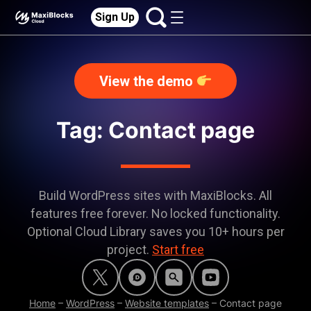
Sign Up
View the demo
Tag: Contact page
Build WordPress sites with MaxiBlocks. All
features free forever. No locked functionality.
Optional Cloud Library saves you 10+ hours per
project.
Start free
Home
–
WordPress
–
Website templates
–
Contact page