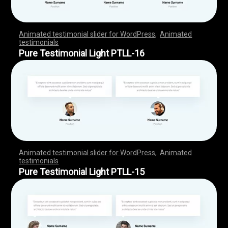
Animated testimonial slider for WordPress
,
Animated
testimonials
,
,
,
,
,
,
,
,
,
,
,
,
,
,
,
,
,
,
,
,
,
,
,
,
,
,
,
,
,
,
,
,
,
,
,
,
,
,
,
,
,
,
,
,
,
,
,
,
,
,
,
,
,
,
,
,
,
,
,
,
,
,
,
,
,
,
,
,
,
,
,
,
,
,
,
,
,
,
,
,
,
,
,
,
,
,
,
,
,
,
,
,
,
,
,
,
,
,
,
,
,
,
,
,
,
,
,
,
,
,
,
,
,
,
,
,
,
,
,
,
,
,
,
,
,
,
,
,
,
,
,
,
,
,
,
,
,
,
,
,
,
Pure Testimonial Light PTLL-16
Animated testimonial slider for WordPress
,
Animated
testimonials
,
,
,
,
,
,
,
,
,
,
,
,
,
,
,
,
,
,
,
,
,
,
,
,
,
,
,
,
,
,
,
,
,
,
,
,
,
,
,
,
,
,
,
,
,
,
,
,
,
,
,
,
,
,
,
,
,
,
,
,
,
,
,
,
,
,
,
,
,
,
,
,
,
,
,
,
,
,
,
,
,
,
,
,
,
,
,
,
,
,
,
,
,
,
,
,
,
,
,
,
,
,
,
,
,
,
,
,
,
,
,
,
,
,
,
,
,
,
,
,
,
,
,
,
,
,
,
,
,
,
,
,
,
,
,
,
,
,
,
,
,
Pure Testimonial Light PTLL-15