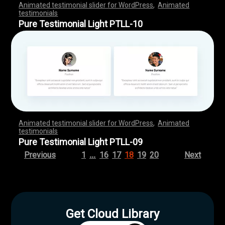
Animated testimonial slider for WordPress
,
Animated
testimonials
,
,
,
,
,
,
,
,
,
,
,
,
,
,
,
,
,
,
,
,
,
,
,
,
,
,
,
,
,
,
,
,
,
,
,
,
,
,
,
,
,
,
,
,
,
,
,
,
,
,
,
,
,
,
,
,
,
,
,
,
,
,
,
,
,
,
,
,
,
,
,
,
,
,
,
,
,
,
,
,
,
,
,
,
,
,
,
,
,
,
,
,
,
,
,
,
,
,
,
,
,
,
,
,
,
,
,
,
,
,
,
,
,
,
,
,
,
,
,
,
,
,
,
,
,
,
,
,
,
,
,
,
,
,
,
,
,
,
,
,
,
Pure Testimonial Light PTLL-10
Animated testimonial slider for WordPress
,
Animated
testimonials
,
,
,
,
,
,
,
,
,
,
,
,
,
,
,
,
,
,
,
,
,
,
,
,
,
,
,
,
,
,
,
,
,
,
,
,
,
,
,
,
,
,
,
,
,
,
,
,
,
,
,
,
,
,
,
,
,
,
,
,
,
,
,
,
,
,
,
,
,
,
,
,
,
,
,
,
,
,
,
,
,
,
,
,
,
,
,
,
,
,
,
,
,
,
,
,
,
,
,
,
,
,
,
,
,
,
,
,
,
,
,
,
,
,
,
,
,
,
,
,
,
,
,
,
,
,
,
,
,
,
,
,
,
,
,
,
,
,
,
,
,
Pure Testimonial Light PTLL-09
…
Previous
1
16
17
18
19
20
Next
Get Cloud Library