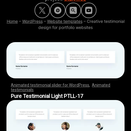
Home
–
WordPress
–
Website templates
–
Creative testimonial
design for portfolio websites
Animated testimonial slider for WordPress
,
Animated
testimonials
,
,
,
,
,
,
,
,
,
,
,
,
,
,
,
,
,
,
,
,
,
,
,
,
,
,
,
,
,
,
,
,
,
,
,
,
,
,
,
,
,
,
,
,
,
,
,
,
,
,
,
,
,
,
,
,
,
,
,
,
,
,
,
,
,
,
,
,
,
,
,
,
,
,
,
,
,
,
,
,
,
,
,
,
,
,
,
,
,
,
,
,
,
,
,
,
,
,
,
,
,
,
,
,
,
,
,
,
,
,
,
,
,
,
,
,
,
,
,
,
,
,
,
,
,
,
,
,
,
,
,
,
,
,
,
,
,
,
,
,
,
Pure Testimonial Light PTLL-17