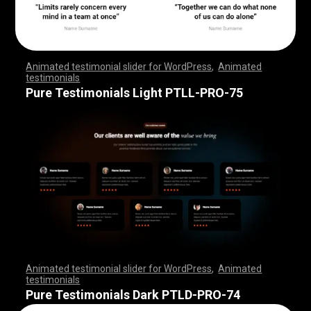
Animated testimonial slider for WordPress
,
Animated
testimonials
,
,
,
,
,
,
,
,
,
,
,
,
,
,
,
,
,
,
,
,
,
,
,
,
,
,
,
,
,
,
,
,
,
,
,
,
,
,
,
,
,
,
,
,
,
,
,
,
,
,
,
,
,
,
,
,
,
,
,
,
,
,
,
,
,
,
,
,
,
,
,
,
,
,
,
,
,
,
,
,
,
,
,
,
,
,
,
,
,
,
,
,
,
,
,
,
,
,
,
,
,
,
,
,
,
,
,
,
,
,
,
,
,
,
,
,
,
,
,
,
,
,
,
,
,
,
,
,
,
,
,
,
,
,
,
,
,
,
,
,
,
Pure Testimonials Light PTLL-PRO-75
Animated testimonial slider for WordPress
,
Animated
testimonials
,
,
,
,
,
,
,
,
,
,
,
,
,
,
,
,
,
,
,
,
,
,
,
,
,
,
,
,
,
,
,
,
,
,
,
,
,
,
,
,
,
,
,
,
,
,
,
,
,
,
,
,
,
,
,
,
,
,
,
,
,
,
,
,
,
,
,
,
,
,
,
,
,
,
,
,
,
,
,
,
,
,
,
,
,
,
,
,
,
,
,
,
,
,
,
,
,
,
,
,
,
,
,
,
,
,
,
,
,
,
,
,
,
,
,
,
,
,
,
,
,
,
,
,
,
,
,
,
,
,
,
,
,
,
,
,
,
,
,
,
,
Pure Testimonials Dark PTLD-PRO-74