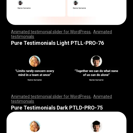
Animated testimonial slider for WordPress
,
Animated
testimonials
,
,
,
,
,
,
,
,
,
,
,
,
,
,
,
,
,
,
,
,
,
,
,
,
,
,
,
,
,
,
,
,
,
,
,
,
,
,
,
,
,
,
,
,
,
,
,
,
,
,
,
,
,
,
,
,
,
,
,
,
,
,
,
,
,
,
,
,
,
,
,
,
,
,
,
,
,
,
,
,
,
,
,
,
,
,
,
,
,
,
,
,
,
,
,
,
,
,
,
,
,
,
,
,
,
,
,
,
,
,
,
,
,
,
,
,
,
,
,
,
,
,
,
,
,
,
,
,
,
,
,
,
,
,
,
,
,
,
,
,
,
Pure Testimonials Light PTLL-PRO-76
Animated testimonial slider for WordPress
,
Animated
testimonials
,
,
,
,
,
,
,
,
,
,
,
,
,
,
,
,
,
,
,
,
,
,
,
,
,
,
,
,
,
,
,
,
,
,
,
,
,
,
,
,
,
,
,
,
,
,
,
,
,
,
,
,
,
,
,
,
,
,
,
,
,
,
,
,
,
,
,
,
,
,
,
,
,
,
,
,
,
,
,
,
,
,
,
,
,
,
,
,
,
,
,
,
,
,
,
,
,
,
,
,
,
,
,
,
,
,
,
,
,
,
,
,
,
,
,
,
,
,
,
,
,
,
,
,
,
,
,
,
,
,
,
,
,
,
,
,
,
,
,
,
,
Pure Testimonials Dark PTLD-PRO-75