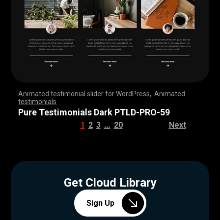
Animated testimonial slider for WordPress
,
Animated
testimonials
,
,
,
,
,
,
,
,
,
,
,
,
,
,
,
,
,
,
,
,
,
,
,
,
,
,
,
,
,
,
,
,
,
,
,
,
,
,
,
,
,
,
,
,
,
,
,
,
,
,
,
,
,
,
,
,
,
,
,
,
,
,
,
,
,
,
,
,
,
,
,
,
,
,
,
,
,
,
,
,
,
,
,
,
,
,
,
,
,
,
,
,
,
,
,
,
,
,
,
,
,
,
,
,
,
,
,
,
,
,
,
,
,
,
,
,
,
,
,
,
,
,
,
,
,
,
,
,
,
,
,
,
,
,
,
,
,
,
,
,
,
Pure Testimonials Dark PTLD-PRO-59
…
1
2
3
20
Next
Get Cloud Library
Sign Up