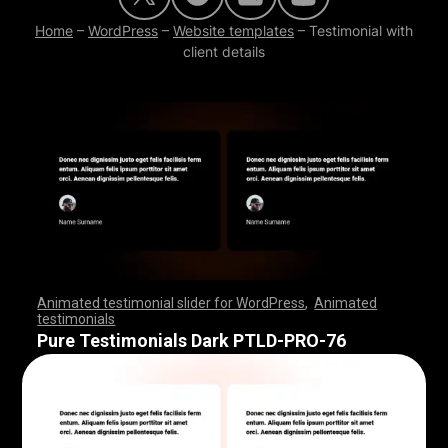
Home
–
WordPress
–
Website templates
–
Testimonial with
client details
Animated testimonial slider for WordPress
,
Animated
testimonials
,
,
,
,
,
,
,
,
,
,
,
,
,
,
,
,
,
,
,
,
,
,
,
,
,
,
,
,
,
,
,
,
,
,
,
,
,
,
,
,
,
,
,
,
,
,
,
,
,
,
,
,
,
,
,
,
,
,
,
,
,
,
,
,
,
,
,
,
,
,
,
,
,
,
,
,
,
,
,
,
,
,
,
,
,
,
,
,
,
,
,
,
,
,
,
,
,
,
,
,
,
,
,
,
,
,
,
,
,
,
,
,
,
,
,
,
,
,
,
,
,
,
,
,
,
,
,
,
,
,
,
,
,
,
,
,
,
,
,
,
,
Pure Testimonials Dark PTLD-PRO-76