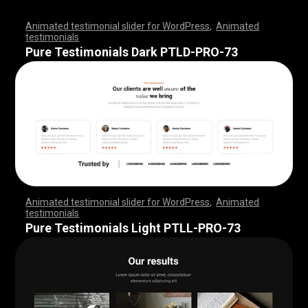
Animated testimonial slider for WordPress
,
Animated
testimonials
,
,
,
,
,
,
,
,
,
,
,
,
,
,
,
,
,
,
,
,
,
,
,
,
,
,
,
,
,
,
,
,
,
,
,
,
,
,
,
,
,
,
,
,
,
,
,
,
,
,
,
,
,
,
,
,
,
,
,
,
,
,
,
,
,
,
,
,
,
,
,
,
,
,
,
,
,
,
,
,
,
,
,
,
,
,
,
,
,
,
,
,
,
,
,
,
,
,
,
,
,
,
,
,
,
,
,
,
,
,
,
,
,
,
,
,
,
,
,
,
,
,
,
,
,
,
,
,
,
,
,
,
,
,
,
,
,
,
,
,
,
Pure Testimonials Dark PTLD-PRO-73
Animated testimonial slider for WordPress
,
Animated
testimonials
,
,
,
,
,
,
,
,
,
,
,
,
,
,
,
,
,
,
,
,
,
,
,
,
,
,
,
,
,
,
,
,
,
,
,
,
,
,
,
,
,
,
,
,
,
,
,
,
,
,
,
,
,
,
,
,
,
,
,
,
,
,
,
,
,
,
,
,
,
,
,
,
,
,
,
,
,
,
,
,
,
,
,
,
,
,
,
,
,
,
,
,
,
,
,
,
,
,
,
,
,
,
,
,
,
,
,
,
,
,
,
,
,
,
,
,
,
,
,
,
,
,
,
,
,
,
,
,
,
,
,
,
,
,
,
,
,
,
,
,
,
Pure Testimonials Light PTLL-PRO-73