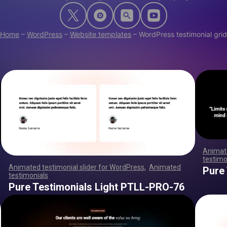
Home
–
WordPress
–
Website templates
–
WordPress testimonial grid
Animate
testimo
,
,
,
,
,
,
,
,
,
,
,
,
,
,
Animated testimonial slider for WordPress
,
Animated
Pure
testimonials
,
,
,
,
,
,
,
,
,
,
,
,
,
,
,
,
,
,
,
,
,
,
,
,
,
,
,
,
,
,
,
,
,
,
,
,
,
,
,
,
,
,
,
,
,
,
,
,
,
,
,
,
,
,
,
,
,
,
,
,
,
,
,
,
,
,
,
,
,
,
,
,
,
,
,
,
,
,
,
,
,
,
,
,
,
,
,
,
,
,
,
,
,
,
,
,
,
,
,
,
,
,
,
,
,
,
,
,
,
,
,
,
,
,
,
,
,
,
,
,
,
,
,
,
,
,
,
,
,
,
,
,
,
,
,
,
,
,
,
,
,
Pure Testimonials Light PTLL-PRO-76