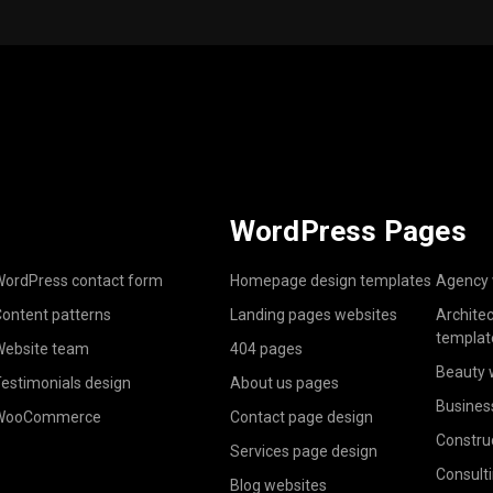
WordPress Pages
ordPress contact form
Homepage design templates
Agency 
ontent patterns
Landing pages websites
Archite
templat
ebsite team
404 pages
Beauty 
estimonials design
About us pages
Busines
WooCommerce
Contact page design
Constru
Services page design
Consult
Blog websites