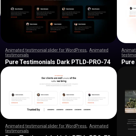
Animated testimonial slider for WordPress
,
Animated
Animate
testimonials
,
,
,
,
,
,
,
,
,
,
,
,
,
,
,
,
,
,
,
,
,
,
,
,
,
,
,
,
,
,
,
,
,
,
,
,
,
,
,
,
,
,
,
,
,
,
testimo
,
,
,
,
,
,
,
,
,
,
,
,
,
,
,
,
,
,
,
,
,
,
,
,
,
,
,
,
,
,
,
,
,
,
,
,
,
,
,
,
,
,
,
,
,
,
,
,
,
,
,
,
,
,
,
,
,
,
,
,
,
,
,
,
,
,
,
,
,
,
,
,
,
,
,
,
,
,
,
,
,
,
,
,
,
,
,
,
,
,
,
,
,
,
,
,
,
,
,
,
,
,
,
,
,
,
,
,
,
Pure Testimonials Dark PTLD-PRO-74
Pure
Animated testimonial slider for WordPress
,
Animated
testimonials
,
,
,
,
,
,
,
,
,
,
,
,
,
,
,
,
,
,
,
,
,
,
,
,
,
,
,
,
,
,
,
,
,
,
,
,
,
,
,
,
,
,
,
,
,
,
,
,
,
,
,
,
,
,
,
,
,
,
,
,
,
,
,
,
,
,
,
,
,
,
,
,
,
,
,
,
,
,
,
,
,
,
,
,
,
,
,
,
,
,
,
,
,
,
,
,
,
,
,
,
,
,
,
,
,
,
,
,
,
,
,
,
,
,
,
,
,
,
,
,
,
,
,
,
,
,
,
,
,
,
,
,
,
,
,
,
,
,
,
,
,