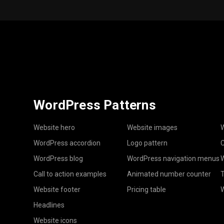
WordPress Patterns
Website hero
Website images
W
WordPress accordion
Logo pattern
C
WordPress blog
WordPress navigation menus
W
Call to action examples
Animated number counter
T
Website footer
Pricing table
Headlines
Website icons