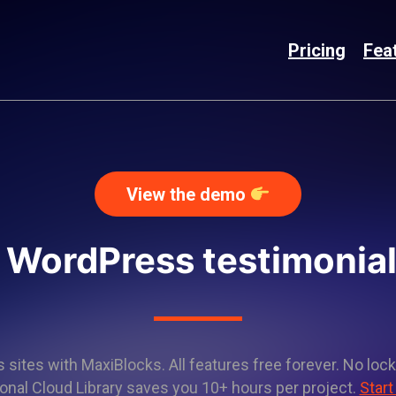
Pricing
Fea
View the demo
 WordPress testimonial
sites with MaxiBlocks. All features free forever. No lock
onal Cloud Library saves you 10+ hours per project.
Start