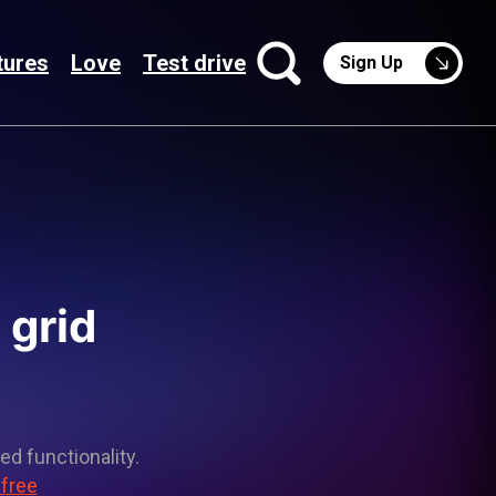
tures
Love
Test drive
Sign Up
 grid
ed functionality.
 free