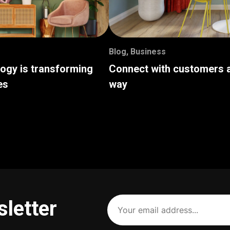
Blog
,
Business
logy is transforming
Connect with customers a
es
way
Your
sletter
email
address
(Required)