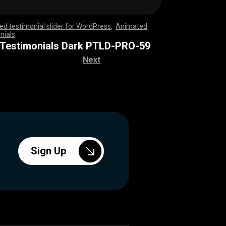
d testimonial slider for WordPress
,
Animated
nials
,
,
,
,
,
,
,
,
,
,
,
,
,
,
,
,
,
,
,
,
,
,
,
,
,
,
,
,
,
,
,
,
,
,
,
,
,
,
,
,
,
,
,
,
,
,
,
,
,
,
,
,
,
,
,
,
,
,
,
,
,
,
,
,
,
,
,
,
,
,
,
,
,
,
,
,
,
,
,
,
,
,
,
,
,
,
,
,
,
,
,
,
,
,
,
,
,
,
,
,
,
,
,
,
,
,
,
,
,
,
,
,
,
,
,
,
,
,
,
,
,
,
,
,
,
,
,
 Testimonials Dark PTLD-PRO-59
Next
Sign Up