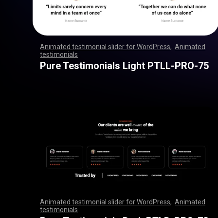
Animated testimonial slider for WordPress
,
Animated
testimonials
,
,
,
,
,
,
,
,
,
,
,
,
,
,
,
,
,
,
,
,
,
,
,
,
,
,
,
,
,
,
,
,
,
,
,
,
,
,
,
,
,
,
,
,
,
,
,
,
,
,
,
,
,
,
,
,
,
,
,
,
,
,
,
,
,
,
,
,
,
,
,
,
,
,
,
,
,
,
,
,
,
,
,
,
,
,
,
,
,
,
,
,
,
,
,
,
,
,
,
,
,
,
,
,
,
,
,
,
,
,
,
,
,
,
,
,
,
,
,
,
,
,
,
,
,
,
,
,
,
,
,
,
,
,
,
,
,
,
,
,
,
Pure Testimonials Light PTLL-PRO-75
Animated testimonial slider for WordPress
,
Animated
testimonials
,
,
,
,
,
,
,
,
,
,
,
,
,
,
,
,
,
,
,
,
,
,
,
,
,
,
,
,
,
,
,
,
,
,
,
,
,
,
,
,
,
,
,
,
,
,
,
,
,
,
,
,
,
,
,
,
,
,
,
,
,
,
,
,
,
,
,
,
,
,
,
,
,
,
,
,
,
,
,
,
,
,
,
,
,
,
,
,
,
,
,
,
,
,
,
,
,
,
,
,
,
,
,
,
,
,
,
,
,
,
,
,
,
,
,
,
,
,
,
,
,
,
,
,
,
,
,
,
,
,
,
,
,
,
,
,
,
,
,
,
,