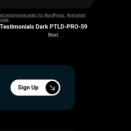
d testimonial slider for WordPress
,
Animated
nials
,
,
,
,
,
,
,
,
,
,
,
,
,
,
,
,
,
,
,
,
,
,
,
,
,
,
,
,
,
,
,
,
,
,
,
,
,
,
,
,
,
,
,
,
,
,
,
,
,
,
,
,
,
,
,
,
,
,
,
,
,
,
,
,
,
,
,
,
,
,
,
,
,
,
,
,
,
,
,
,
,
,
,
,
,
,
,
,
,
,
,
,
,
,
,
,
,
,
,
,
,
,
,
,
,
,
,
,
,
,
,
,
,
,
,
,
,
,
,
,
,
,
,
,
,
,
,
 Testimonials Dark PTLD-PRO-59
Next
Sign Up