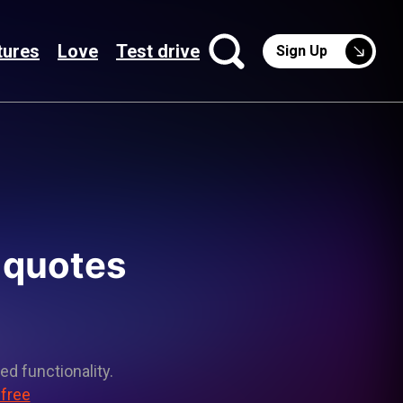
tures
Love
Test drive
Sign Up
g quotes
ed functionality.
 free