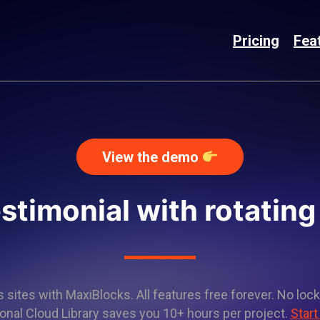
Pricing
Fea
View the demo
stimonial with rotatin
sites with MaxiBlocks. All features free forever. No lock
onal Cloud Library saves you 10+ hours per project.
Start