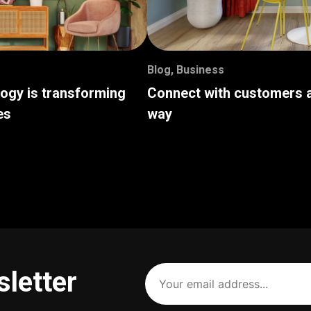
Blog
,
Business
logy is transforming
Connect with customers a
es
way
Your
sletter
email
address
(Required)