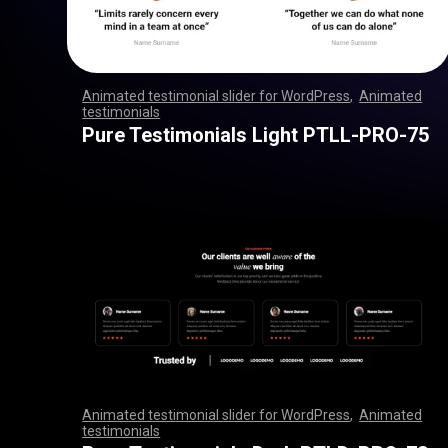
Animated testimonial slider for WordPress
,
Animated
testimonials
,
,
,
,
,
,
,
,
,
,
,
,
,
,
,
,
,
,
,
,
,
,
,
,
,
,
,
,
,
,
,
,
,
,
,
,
,
,
,
,
,
,
,
,
,
,
,
,
,
,
,
,
,
,
,
,
,
,
,
,
,
,
,
,
,
,
,
,
,
,
,
,
,
,
,
,
,
,
,
,
,
,
,
,
,
,
,
,
,
,
,
,
,
,
,
,
,
,
,
,
,
,
,
,
,
,
,
,
,
,
,
,
,
,
,
,
,
,
,
,
,
,
,
,
,
,
,
,
,
,
,
,
,
,
,
,
,
,
,
,
,
Pure Testimonials Light PTLL-PRO-75
Animated testimonial slider for WordPress
,
Animated
testimonials
,
,
,
,
,
,
,
,
,
,
,
,
,
,
,
,
,
,
,
,
,
,
,
,
,
,
,
,
,
,
,
,
,
,
,
,
,
,
,
,
,
,
,
,
,
,
,
,
,
,
,
,
,
,
,
,
,
,
,
,
,
,
,
,
,
,
,
,
,
,
,
,
,
,
,
,
,
,
,
,
,
,
,
,
,
,
,
,
,
,
,
,
,
,
,
,
,
,
,
,
,
,
,
,
,
,
,
,
,
,
,
,
,
,
,
,
,
,
,
,
,
,
,
,
,
,
,
,
,
,
,
,
,
,
,
,
,
,
,
,
,