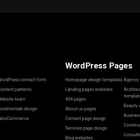
WordPress Pages
ordPress contact form
Homepage design templates
Agency 
ontent patterns
Landing pages websites
Archite
templat
ebsite team
404 pages
Beauty 
estimonials design
About us pages
Busines
WooCommerce
Contact page design
Constru
Services page design
Consult
Blog websites