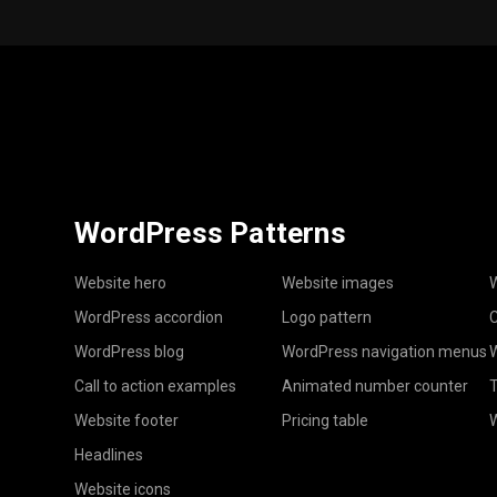
WordPress Patterns
Website hero
Website images
W
WordPress accordion
Logo pattern
C
WordPress blog
WordPress navigation menus
W
Call to action examples
Animated number counter
T
Website footer
Pricing table
Headlines
Website icons