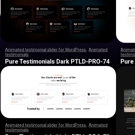
Animated testimonial slider for WordPress
,
Animated
Animate
testimonials
,
,
,
,
,
,
,
,
,
,
,
,
,
,
,
,
,
,
,
,
,
,
,
,
,
,
,
,
,
,
,
,
,
,
,
,
,
,
,
,
,
,
,
,
,
,
testimo
,
,
,
,
,
,
,
,
,
,
,
,
,
,
,
,
,
,
,
,
,
,
,
,
,
,
,
,
,
,
,
,
,
,
,
,
,
,
,
,
,
,
,
,
,
,
,
,
,
,
,
,
,
,
,
,
,
,
,
,
,
,
,
,
,
,
,
,
,
,
,
,
,
,
,
,
,
,
,
,
,
,
,
,
,
,
,
,
,
,
,
,
,
,
,
,
,
,
,
,
,
,
,
,
,
,
,
,
,
Pure Testimonials Dark PTLD-PRO-74
Pure
Animated testimonial slider for WordPress
,
Animated
testimonials
,
,
,
,
,
,
,
,
,
,
,
,
,
,
,
,
,
,
,
,
,
,
,
,
,
,
,
,
,
,
,
,
,
,
,
,
,
,
,
,
,
,
,
,
,
,
,
,
,
,
,
,
,
,
,
,
,
,
,
,
,
,
,
,
,
,
,
,
,
,
,
,
,
,
,
,
,
,
,
,
,
,
,
,
,
,
,
,
,
,
,
,
,
,
,
,
,
,
,
,
,
,
,
,
,
,
,
,
,
,
,
,
,
,
,
,
,
,
,
,
,
,
,
,
,
,
,
,
,
,
,
,
,
,
,
,
,
,
,
,
,