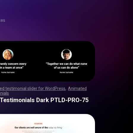
tes
d testimonial slider for WordPress
,
Animated
nials
,
,
,
,
,
,
,
,
,
,
,
,
,
,
,
,
,
,
,
,
,
,
,
,
,
,
,
,
,
,
,
,
,
,
,
,
,
,
,
,
,
,
,
,
,
,
,
,
,
,
,
,
,
,
,
,
,
,
,
,
,
,
,
,
,
,
,
,
,
,
,
,
,
,
,
,
,
,
,
,
,
,
,
,
,
,
,
,
,
,
,
,
,
,
,
,
,
,
,
,
,
,
,
,
,
,
,
,
,
,
,
,
,
,
,
,
,
,
,
,
,
,
,
,
,
,
,
 Testimonials Dark PTLD-PRO-75