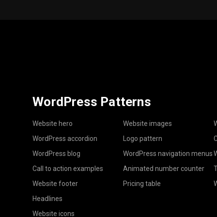
WordPress Patterns
Website hero
Website images
W
WordPress accordion
Logo pattern
C
WordPress blog
WordPress navigation menus
W
Call to action examples
Animated number counter
T
Website footer
Pricing table
Headlines
Website icons