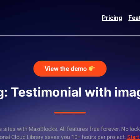
Pricing
Fea
View the demo
g: Testimonial with ima
sites with MaxiBlocks. All features free forever. No lock
onal Cloud Library saves you 10+ hours per project.
Start