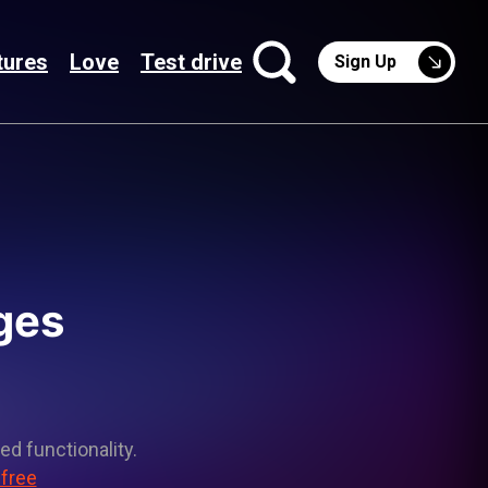
tures
Love
Test drive
Sign Up
ges
ed functionality.
 free