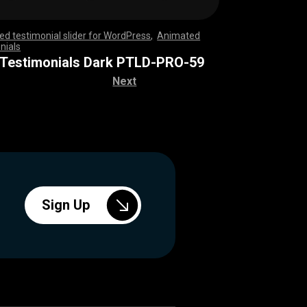
d testimonial slider for WordPress
,
Animated
nials
,
,
,
,
,
,
,
,
,
,
,
,
,
,
,
,
,
,
,
,
,
,
,
,
,
,
,
,
,
,
,
,
,
,
,
,
,
,
,
,
,
,
,
,
,
,
,
,
,
,
,
,
,
,
,
,
,
,
,
,
,
,
,
,
,
,
,
,
,
,
,
,
,
,
,
,
,
,
,
,
,
,
,
,
,
,
,
,
,
,
,
,
,
,
,
,
,
,
,
,
,
,
,
,
,
,
,
,
,
,
,
,
,
,
,
,
,
,
,
,
,
,
,
,
,
,
,
 Testimonials Dark PTLD-PRO-59
Next
Sign Up