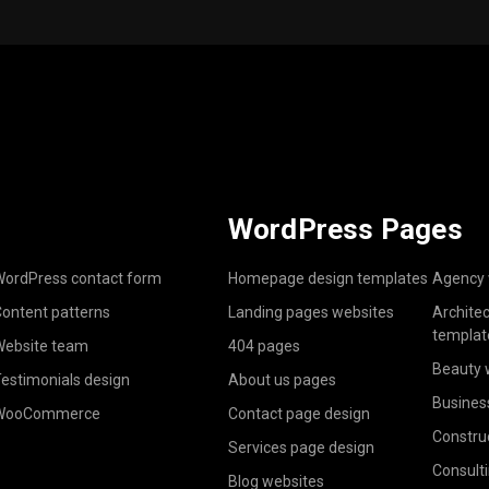
WordPress Pages
ordPress contact form
Homepage design templates
Agency 
ontent patterns
Landing pages websites
Archite
templat
ebsite team
404 pages
Beauty 
estimonials design
About us pages
Busines
WooCommerce
Contact page design
Constru
Services page design
Consult
Blog websites