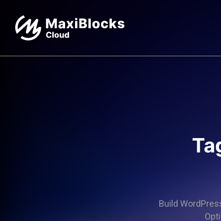
Ta
Build WordPress 
Opti