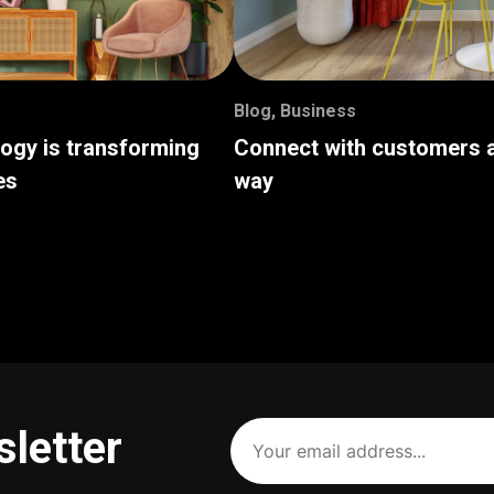
Blog
,
Business
logy is transforming
Connect with customers a
es
way
Your
sletter
email
address
(Required)