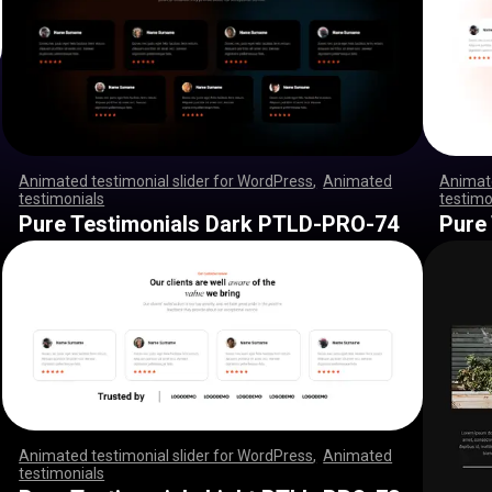
Animated testimonial slider for WordPress
,
Animated
Animate
testimonials
,
,
,
,
,
,
,
,
,
,
,
,
,
,
,
,
,
,
,
,
,
,
,
,
,
,
,
,
,
,
,
,
,
,
,
,
,
,
,
,
,
,
,
,
,
,
testimo
,
,
,
,
,
,
,
,
,
,
,
,
,
,
,
,
,
,
,
,
,
,
,
,
,
,
,
,
,
,
,
,
,
,
,
,
,
,
,
,
,
,
,
,
,
,
,
,
,
,
,
,
,
,
,
,
,
,
,
,
,
,
,
,
,
,
,
,
,
,
,
,
,
,
,
,
,
,
,
,
,
,
,
,
,
,
,
,
,
,
,
,
,
,
,
,
,
,
,
,
,
,
,
,
,
,
,
,
,
Pure Testimonials Dark PTLD-PRO-74
Pure
Animated testimonial slider for WordPress
,
Animated
testimonials
,
,
,
,
,
,
,
,
,
,
,
,
,
,
,
,
,
,
,
,
,
,
,
,
,
,
,
,
,
,
,
,
,
,
,
,
,
,
,
,
,
,
,
,
,
,
,
,
,
,
,
,
,
,
,
,
,
,
,
,
,
,
,
,
,
,
,
,
,
,
,
,
,
,
,
,
,
,
,
,
,
,
,
,
,
,
,
,
,
,
,
,
,
,
,
,
,
,
,
,
,
,
,
,
,
,
,
,
,
,
,
,
,
,
,
,
,
,
,
,
,
,
,
,
,
,
,
,
,
,
,
,
,
,
,
,
,
,
,
,
,