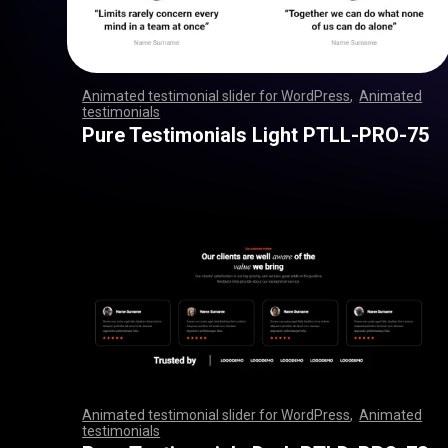
Animated testimonial slider for WordPress
,
Animated
testimonials
,
,
,
,
,
,
,
,
,
,
,
,
,
,
,
,
,
,
,
,
,
,
,
,
,
,
,
,
,
,
,
,
,
,
,
,
,
,
,
,
,
,
,
,
,
,
,
,
,
,
,
,
,
,
,
,
,
,
,
,
,
,
,
,
,
,
,
,
,
,
,
,
,
,
,
,
,
,
,
,
,
,
,
,
,
,
,
,
,
,
,
,
,
,
,
,
,
,
,
,
,
,
,
,
,
,
,
,
,
,
,
,
,
,
,
,
,
,
,
,
,
,
,
,
,
,
,
,
,
,
,
,
,
,
,
,
,
,
,
,
,
Pure Testimonials Light PTLL-PRO-75
Animated testimonial slider for WordPress
,
Animated
testimonials
,
,
,
,
,
,
,
,
,
,
,
,
,
,
,
,
,
,
,
,
,
,
,
,
,
,
,
,
,
,
,
,
,
,
,
,
,
,
,
,
,
,
,
,
,
,
,
,
,
,
,
,
,
,
,
,
,
,
,
,
,
,
,
,
,
,
,
,
,
,
,
,
,
,
,
,
,
,
,
,
,
,
,
,
,
,
,
,
,
,
,
,
,
,
,
,
,
,
,
,
,
,
,
,
,
,
,
,
,
,
,
,
,
,
,
,
,
,
,
,
,
,
,
,
,
,
,
,
,
,
,
,
,
,
,
,
,
,
,
,
,