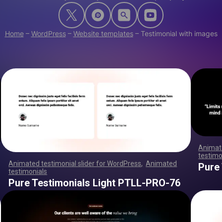
Home
–
WordPress
–
Website templates
–
Testimonial with images
Animate
testimo
,
,
,
,
,
,
,
,
,
,
,
,
,
,
Animated testimonial slider for WordPress
,
Animated
Pure
testimonials
,
,
,
,
,
,
,
,
,
,
,
,
,
,
,
,
,
,
,
,
,
,
,
,
,
,
,
,
,
,
,
,
,
,
,
,
,
,
,
,
,
,
,
,
,
,
,
,
,
,
,
,
,
,
,
,
,
,
,
,
,
,
,
,
,
,
,
,
,
,
,
,
,
,
,
,
,
,
,
,
,
,
,
,
,
,
,
,
,
,
,
,
,
,
,
,
,
,
,
,
,
,
,
,
,
,
,
,
,
,
,
,
,
,
,
,
,
,
,
,
,
,
,
,
,
,
,
,
,
,
,
,
,
,
,
,
,
,
,
,
,
Pure Testimonials Light PTLL-PRO-76